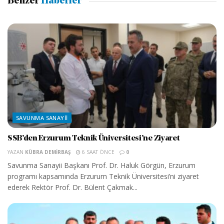
Benzer
Haberler
SAVUNMA SANAYII
SSB’den Erzurum Teknik Üniversitesi’ne Ziyaret
YAZAN
KÜBRA DEMIRBAŞ
6 SAAT ÖNCE
0
Savunma Sanayii Başkanı Prof. Dr. Haluk Görgün, Erzurum
programı kapsamında Erzurum Teknik Üniversitesi’ni ziyaret
ederek Rektör Prof. Dr. Bülent Çakmak...