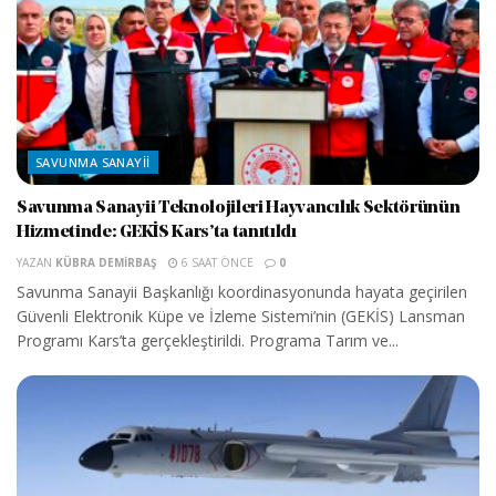
SAVUNMA SANAYII
Savunma Sanayii Teknolojileri Hayvancılık Sektörünün
Hizmetinde: GEKİS Kars’ta tanıtıldı
YAZAN
KÜBRA DEMIRBAŞ
6 SAAT ÖNCE
0
Savunma Sanayii Başkanlığı koordinasyonunda hayata geçirilen
Güvenli Elektronik Küpe ve İzleme Sistemi’nin (GEKİS) Lansman
Programı Kars’ta gerçekleştirildi. Programa Tarım ve...