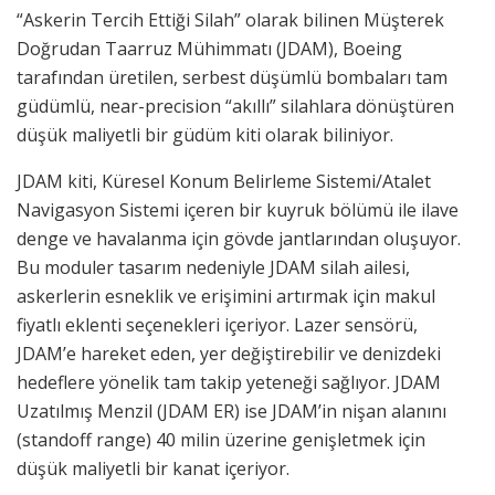
“Askerin Tercih Ettiği Silah” olarak bilinen Müşterek
Doğrudan Taarruz Mühimmatı (JDAM), Boeing
tarafından üretilen, serbest düşümlü bombaları tam
güdümlü, near-precision “akıllı” silahlara dönüştüren
düşük maliyetli bir güdüm kiti olarak biliniyor.
JDAM kiti, Küresel Konum Belirleme Sistemi/Atalet
Navigasyon Sistemi içeren bir kuyruk bölümü ile ilave
denge ve havalanma için gövde jantlarından oluşuyor.
Bu moduler tasarım nedeniyle JDAM silah ailesi,
askerlerin esneklik ve erişimini artırmak için makul
fiyatlı eklenti seçenekleri içeriyor. Lazer sensörü,
JDAM’e hareket eden, yer değiştirebilir ve denizdeki
hedeflere yönelik tam takip yeteneği sağlıyor. JDAM
Uzatılmış Menzil (JDAM ER) ise JDAM’in nişan alanını
(standoff range) 40 milin üzerine genişletmek için
düşük maliyetli bir kanat içeriyor.