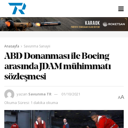
Anasayfa
Savunma Sanayii
ABD Donanması ile Boeing
arasında JDAM mühimmatı
sözleşmesi
yazan
Savunma TR
01/10/2021
A
A
Okuma Süresi: 1 dakika okuma