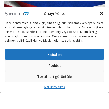
Onayı Yönet
En iyi deneyimleri sunmak için, cihaz bilgilerini saklamak ve/veya bunlara
erişmek amacıyla çerezler gibi teknolojiler kullanıyoruz. Bu teknolojilere
izin vermek, bu sitedeki tarama davranışı veya benzersiz kimlikler gibi
verileri işlememize izin verecektir. Onay vermemek veya onayı geri
çekmek, belirli özellikleri ve işlevleri olumsuz etkileyebilir.
Kabul et
Reddet
Uzak Doğu’nun en büyük güçlerinden olan Çin, bölgedeki
ülkelerin güvenlik çabalarının önüne geçmeye çalışıyor.
Tercihleri görüntüle
Şarkul Avsat’ın haberine göre, Filipinler Savunma Bakanı
Gizlilik Politikası
Delfin Lorenzana, 1951 yılında ABD ile imzalanan
savunma anlaşmasının 70. yıl dönümünde düzenlenen
çevrimiçi bir etkinlikte konuşma yaptı.