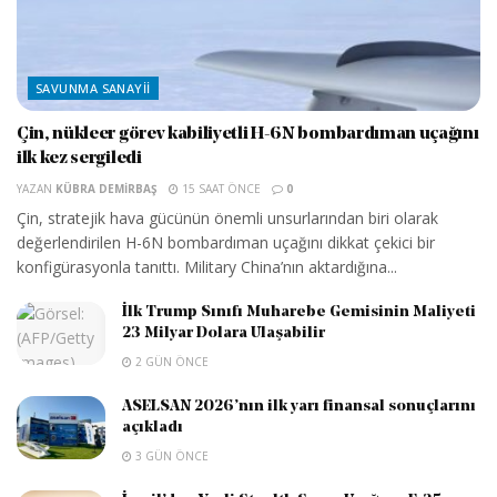
SAVUNMA SANAYII
Çin, nükleer görev kabiliyetli H-6N bombardıman uçağını
ilk kez sergiledi
YAZAN
KÜBRA DEMIRBAŞ
15 SAAT ÖNCE
0
Çin, stratejik hava gücünün önemli unsurlarından biri olarak
değerlendirilen H-6N bombardıman uçağını dikkat çekici bir
konfigürasyonla tanıttı. Military China’nın aktardığına...
İlk Trump Sınıfı Muharebe Gemisinin Maliyeti
23 Milyar Dolara Ulaşabilir
2 GÜN ÖNCE
ASELSAN 2026’nın ilk yarı finansal sonuçlarını
açıkladı
3 GÜN ÖNCE