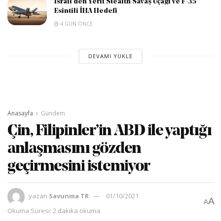
İsrail’den Yerli Stealth Savaş Uçağı ve F-35
Esintili İHA Hedefi
4 GÜN ÖNCE
DEVAMI YÜKLE
Anasayfa
Gündem
Çin, Filipinler’in ABD ile yaptığı
anlaşmasını gözden
geçirmesini istemiyor
yazan
Savunma TR
01/10/2021
A
A
Okuma Süresi: 2 dakika okuma