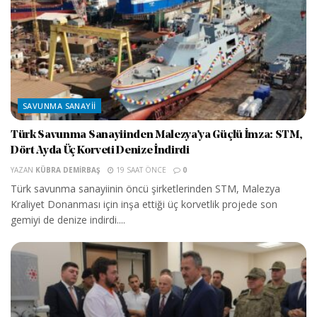
SAVUNMA SANAYII
Türk Savunma Sanayiinden Malezya’ya Güçlü İmza: STM,
Dört Ayda Üç Korveti Denize İndirdi
YAZAN
KÜBRA DEMIRBAŞ
19 SAAT ÖNCE
0
Türk savunma sanayiinin öncü şirketlerinden STM, Malezya
Kraliyet Donanması için inşa ettiği üç korvetlik projede son
gemiyi de denize indirdi....