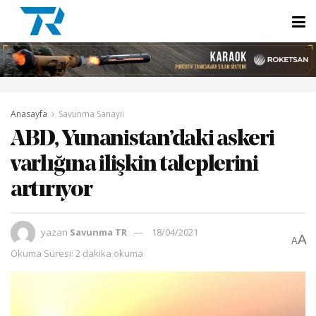
Anasayfa
Savunma Sanayii
ABD, Yunanistan’daki askeri
varlığına ilişkin taleplerini
artırıyor
yazan
Savunma TR
18/04/2021
A
A
Okuma Süresi: 2 dakika okuma