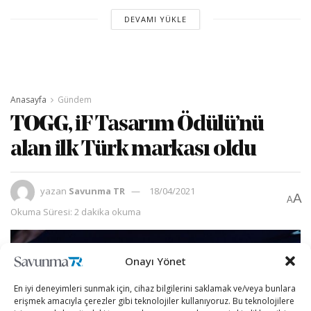
DEVAMI YÜKLE
Anasayfa
Gündem
TOGG, iF Tasarım Ödülü’nü
alan ilk Türk markası oldu
yazan
Savunma TR
18/04/2021
A
A
Okuma Süresi: 2 dakika okuma
Onayı Yönet
En iyi deneyimleri sunmak için, cihaz bilgilerini saklamak ve/veya bunlara
erişmek amacıyla çerezler gibi teknolojiler kullanıyoruz. Bu teknolojilere