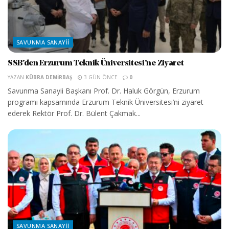
SAVUNMA SANAYII
SSB’den Erzurum Teknik Üniversitesi’ne Ziyaret
YAZAN
KÜBRA DEMIRBAŞ
3 GÜN ÖNCE
0
Savunma Sanayii Başkanı Prof. Dr. Haluk Görgün, Erzurum
programı kapsamında Erzurum Teknik Üniversitesi’ni ziyaret
ederek Rektör Prof. Dr. Bülent Çakmak...
SAVUNMA SANAYII