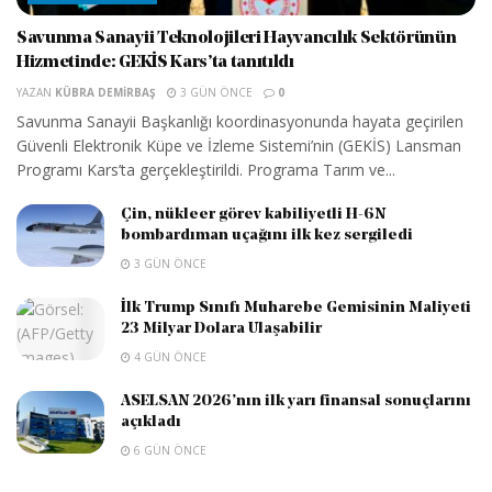
Savunma Sanayii Teknolojileri Hayvancılık Sektörünün
Hizmetinde: GEKİS Kars’ta tanıtıldı
YAZAN
KÜBRA DEMIRBAŞ
3 GÜN ÖNCE
0
Savunma Sanayii Başkanlığı koordinasyonunda hayata geçirilen
Güvenli Elektronik Küpe ve İzleme Sistemi’nin (GEKİS) Lansman
Programı Kars’ta gerçekleştirildi. Programa Tarım ve...
Çin, nükleer görev kabiliyetli H-6N
bombardıman uçağını ilk kez sergiledi
3 GÜN ÖNCE
İlk Trump Sınıfı Muharebe Gemisinin Maliyeti
23 Milyar Dolara Ulaşabilir
4 GÜN ÖNCE
ASELSAN 2026’nın ilk yarı finansal sonuçlarını
açıkladı
6 GÜN ÖNCE