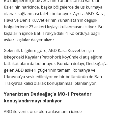
Bu taleplerin içinde ABD’nin Yunanistan’da var olan
üslerinin haricinde, başka bölgelerde de üs kurmaya
olanak sağlanması talebi bulunuyor. Ayrıca ABD; Kara,
Hava ve Deniz Kuvvetlerinin Yunanistan’ın değişik
bölgelerinde 23 askeri kışlayı kullanmasını istiyor. Bu
kışlaların içinde Batı Trakya’daki 4. Kolordu’ya bağlı
askeri kışlalar da yer alıyor.
Gelen ilk bilgilere göre, ABD Kara Kuvvetleri için
İskeçe’deki Kayalar (Petrohori) köyündeki atış eğitim
tatbikat alanı da bulunuyor. Bundan dolayı, Dedeağaç’a
gelen ABD askeri güçlerinin tamamı Romanya ve
Ukrayna’ya sevk edilmiyor ve bir bölümünün de Batı
Trakya’da kalıcı olarak konuşlanması planlanıyor.
Yunanistan Dedeağaç’a MQ-1 Pretador
konuşlandırmayı planlıyor
ABD ile yeni görüşülen anlaşmanın içinde