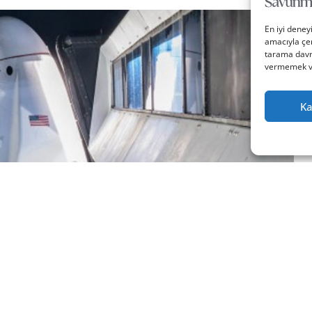
En iyi deney
amacıyla çer
tarama davra
vermemek vey
Ka