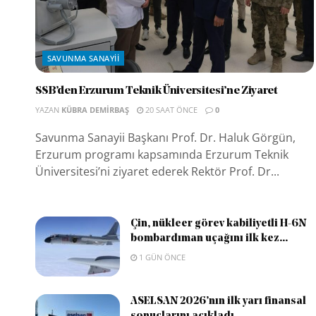
SAVUNMA SANAYII
SSB’den Erzurum Teknik Üniversitesi’ne Ziyaret
YAZAN
KÜBRA DEMIRBAŞ
20 SAAT ÖNCE
0
Savunma Sanayii Başkanı Prof. Dr. Haluk Görgün,
Erzurum programı kapsamında Erzurum Teknik
Üniversitesi’ni ziyaret ederek Rektör Prof. Dr...
Çin, nükleer görev kabiliyetli H-6N
bombardıman uçağını ilk kez...
1 GÜN ÖNCE
ASELSAN 2026’nın ilk yarı finansal