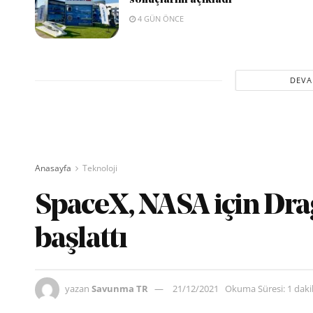
sonuçlarını açıkladı
4 GÜN ÖNCE
DEVA
Anasayfa
Teknoloji
SpaceX, NASA için Drag
başlattı
yazan
Savunma TR
21/12/2021
Okuma Süresi: 1 dak