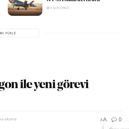
ve F-35 Esintili İHA Hedefi
4 GÜN ÖNCE
MI YÜKLE
on ile yeni görevi
0
A
ika okuma
A