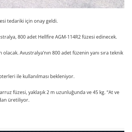
si tedariki için onay geldi.
tralya, 800 adet Hellfire AGM-114R2 füzesi edinecek.
lacak. Avustralya’nın 800 adet füzenin yanı sıra teknik
erleri ile kullanılması bekleniyor.
arruz füzesi, yaklaşık 2 m uzunluğunda ve 45 kg. “At ve
an üretiliyor.