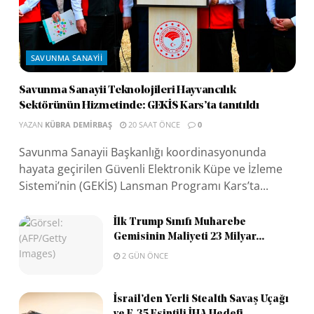
SAVUNMA SANAYII
Savunma Sanayii Teknolojileri Hayvancılık
Sektörünün Hizmetinde: GEKİS Kars’ta tanıtıldı
YAZAN
KÜBRA DEMIRBAŞ
20 SAAT ÖNCE
0
Savunma Sanayii Başkanlığı koordinasyonunda
hayata geçirilen Güvenli Elektronik Küpe ve İzleme
Sistemi’nin (GEKİS) Lansman Programı Kars’ta...
İlk Trump Sınıfı Muharebe
Gemisinin Maliyeti 23 Milyar...
2 GÜN ÖNCE
İsrail’den Yerli Stealth Savaş Uçağı