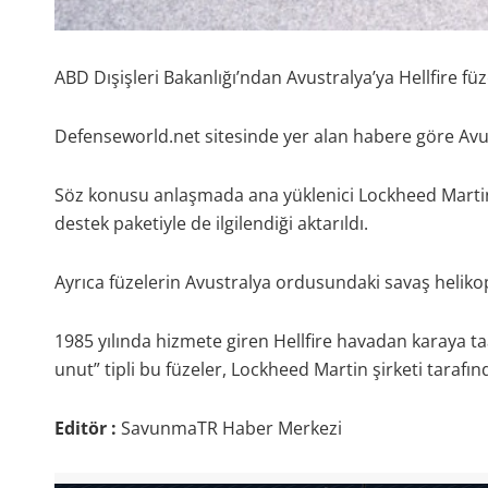
ABD Dışişleri Bakanlığı’ndan Avustralya’ya Hellfire füze
Defenseworld.net sitesinde yer alan habere göre Avus
Söz konusu anlaşmada ana yüklenici Lockheed Martin o
destek paketiyle de ilgilendiği aktarıldı.
Ayrıca füzelerin Avustralya ordusundaki savaş helikopt
1985 yılında hizmete giren Hellfire havadan karaya ta
unut” tipli bu füzeler, Lockheed Martin şirketi tarafınd
Editör :
SavunmaTR Haber Merkezi