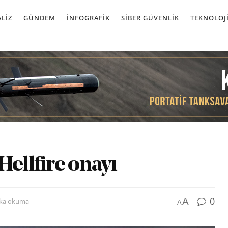
LIZ
GÜNDEM
İNFOGRAFIK
SIBER GÜVENLIK
TEKNOLOJ
Hellfire onayı
0
A
ika okuma
A