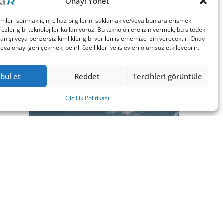
Onayı Yönet
imleri sunmak için, cihaz bilgilerini saklamak ve/veya bunlara erişmek
ezler gibi teknolojiler kullanıyoruz. Bu teknolojilere izin vermek, bu sitedeki
nışı veya benzersiz kimlikler gibi verileri işlememize izin verecektir. Onay
a onayı geri çekmek, belirli özellikleri ve işlevleri olumsuz etkileyebilir.
bul et
Reddet
Tercihleri görüntüle
Gizlilik Politikası