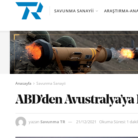
SAVUNMA SANAYII
ARAŞTIRMA-ANA
Anasayfa
Savunma Sanayii
ABD’den Avustralya’ya 
yazan
Savunma TR
21/12/2021
Okuma Süresi: 1 dak