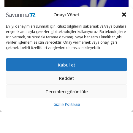
Onayı Yönet
En iyi deneyimleri sunmak için, cihaz bilgilerini saklamak ve/veya bunlara
erişmek amacıyla çerezler gibi teknolojiler kullanıyoruz. Bu teknolojilere
izin vermek, bu sitedeki tarama davranışı veya benzersiz kimlikler gibi
verileri işlememize izin verecektir. Onay vermemek veya onayı geri
çekmek, belirli özellikleri ve işlevleri olumsuz etkileyebilir.
Kabul et
Facebook, kullanıcılarına mesajlaşma hizmeti
Reddet
vermenin dışında çıkarak kripto paralarını da
saklayabilecekleri bir dijital cüzdan için kolları sıvadı.
Tercihleri görüntüle
Konu ile ilgili açıklama Facebook’un kripto para biriminden
Gizlilik Politikası
sorumlu David Marcus’tan geldi. The Information dergisine
konuşan Marcus, Facebook’un dijital parayı piyasaya
sürmek için hazırlık içinde olduğunu ve şirket yetkililerinin
bu yıl Novi adlı dijital cüzdanı piyasaya sürmek için