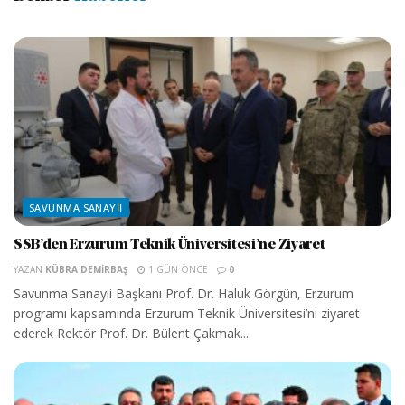
SAVUNMA SANAYII
SSB’den Erzurum Teknik Üniversitesi’ne Ziyaret
YAZAN
KÜBRA DEMIRBAŞ
1 GÜN ÖNCE
0
Savunma Sanayii Başkanı Prof. Dr. Haluk Görgün, Erzurum
programı kapsamında Erzurum Teknik Üniversitesi’ni ziyaret
ederek Rektör Prof. Dr. Bülent Çakmak...