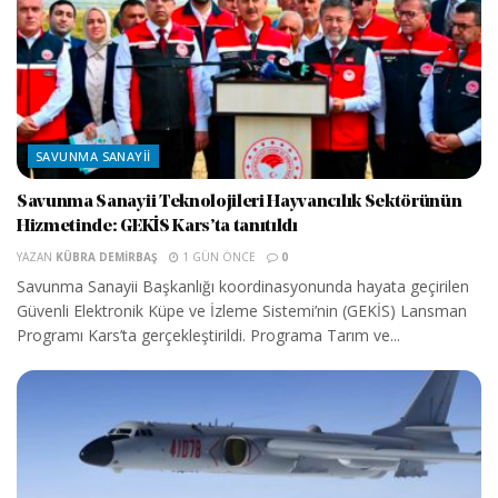
SAVUNMA SANAYII
Savunma Sanayii Teknolojileri Hayvancılık Sektörünün
Hizmetinde: GEKİS Kars’ta tanıtıldı
YAZAN
KÜBRA DEMIRBAŞ
1 GÜN ÖNCE
0
Savunma Sanayii Başkanlığı koordinasyonunda hayata geçirilen
Güvenli Elektronik Küpe ve İzleme Sistemi’nin (GEKİS) Lansman
Programı Kars’ta gerçekleştirildi. Programa Tarım ve...