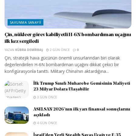
SAVUNMA SANAYII
Çin, nükleer görev kabiliyetli H-6N bombardıman uçağını
ilk kez sergiledi
YAZAN
KÜBRA DEMIRBAŞ
2 GÜN ÖNCE
0
Çin, stratejik hava gücünün önemli unsurlarından biri olarak
değerlendirilen H-6N bombardıman uçağını dikkat çekici bir
konfigürasyonla tanıttı. Military China’nın aktardığına...
İlk Trump Sınıfı Muharebe Gemisinin Maliyeti
23 Milyar Dolara Ulaşabilir
3 GÜN ÖNCE
ASELSAN 2026’nın ilk yarı finansal sonuçlarını
açıkladı
4 GÜN ÖNCE
İsrail’den Yerli Stealth Savaş Uçağı ve F-35