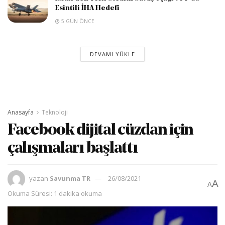
Esintili İHA Hedefi
5 GÜN ÖNCE
DEVAMI YÜKLE
Anasayfa
Teknoloji
Facebook dijital cüzdan için
çalışmaları başlattı
yazan
Savunma TR
26/08/2021
A
A
Okuma Süresi: 1 dakika okuma