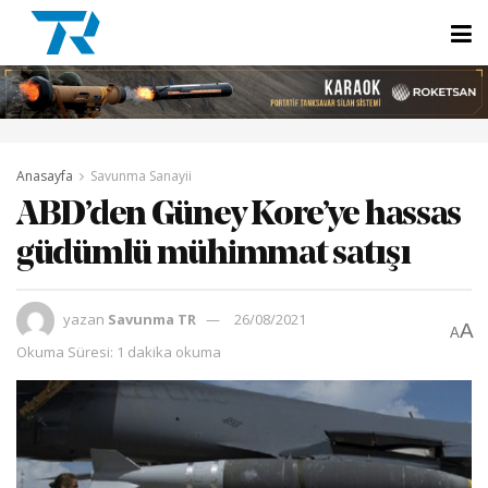
Anasayfa
Savunma Sanayii
ABD’den Güney Kore’ye hassas
güdümlü mühimmat satışı
yazan
Savunma TR
26/08/2021
A
A
Okuma Süresi: 1 dakika okuma