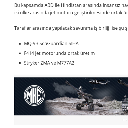
Bu kapsamda ABD ile Hindistan arasında insansız hava a
iki ülke arasında jet motoru geliştirilmesinde ortak üre
Taraflar arasında yapılacak savunma iş birliği ise şu ş
MQ-9B SeaGuardian SİHA
F414 jet motorunda ortak üretim
Stryker ZMA ve M777A2
R