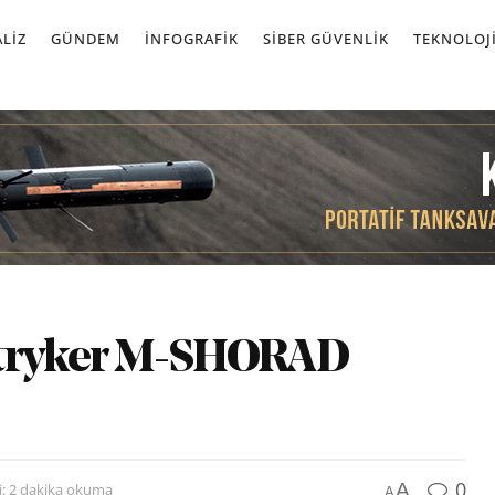
LIZ
GÜNDEM
İNFOGRAFIK
SIBER GÜVENLIK
TEKNOLOJ
Stryker M-SHORAD
0
A
: 2 dakika okuma
A