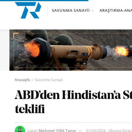
SAVUNMA SANAYII
ARAŞTIRMA-ANA
Anasayfa
Savunma Sanayii
ABD’den Hindistan’a 
teklifi
yazan
Mehmet Yiğit Tanış
01/03/2024
Okuma Süresi