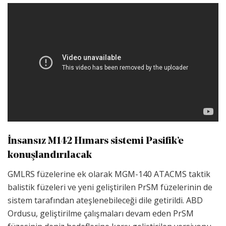
İnsansız M142 Hımars sistemi Pasifik’e
konuşlandırılacak
GMLRS füzelerine ek olarak MGM-140 ATACMS taktik
balistik füzeleri ve yeni geliştirilen PrSM füzelerinin de
sistem tarafından ateşlenebileceği dile getirildi. ABD
Ordusu, geliştirilme çalışmaları devam eden PrSM