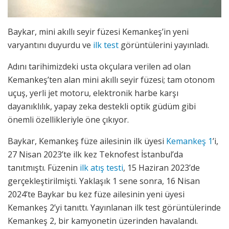
Baykar, mini akıllı seyir füzesi Kemankeş’in yeni
varyantını duyurdu ve
ilk test
görüntülerini yayınladı.
Adını tarihimizdeki usta okçulara verilen ad olan
Kemankeş’ten alan mini akıllı seyir füzesi; tam otonom
uçuş, yerli jet motoru, elektronik harbe karşı
dayanıklılık, yapay zeka destekli optik güdüm gibi
önemli özellikleriyle öne çıkıyor.
Baykar, Kemankeş füze ailesinin ilk üyesi
Kemankeş 1
’i,
27 Nisan 2023’te ilk kez Teknofest İstanbul’da
tanıtmıştı. Füzenin
ilk atış testi
, 15 Haziran 2023’de
gerçekleştirilmişti. Yaklaşık 1 sene sonra, 16 Nisan
2024’te Baykar bu kez füze ailesinin yeni üyesi
Kemankeş 2’yi tanıttı. Yayınlanan ilk test görüntülerinde
Kemankeş 2, bir kamyonetin üzerinden havalandı.