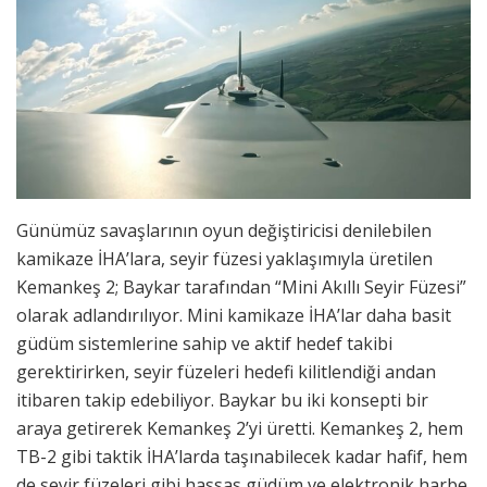
Günümüz savaşlarının oyun değiştiricisi denilebilen
kamikaze İHA’lara, seyir füzesi yaklaşımıyla üretilen
Kemankeş 2; Baykar tarafından “Mini Akıllı Seyir Füzesi”
olarak adlandırılıyor. Mini kamikaze İHA’lar daha basit
güdüm sistemlerine sahip ve aktif hedef takibi
gerektirirken, seyir füzeleri hedefi kilitlendiği andan
itibaren takip edebiliyor. Baykar bu iki konsepti bir
araya getirerek Kemankeş 2’yi üretti. Kemankeş 2, hem
TB-2 gibi taktik İHA’larda taşınabilecek kadar hafif, hem
de seyir füzeleri gibi hassas güdüm ve elektronik harbe