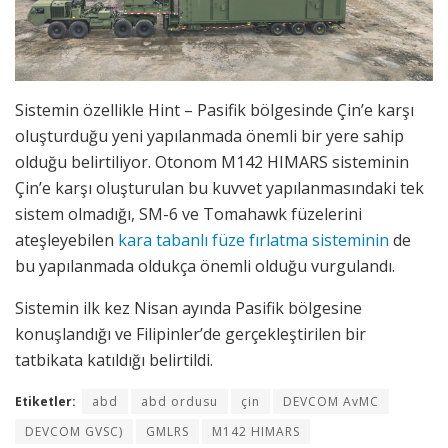
Sistemin özellikle Hint – Pasifik bölgesinde Çin’e karşı
oluşturduğu yeni yapılanmada önemli bir yere sahip
olduğu belirtiliyor. Otonom M142 HIMARS sisteminin
Çin’e karşı oluşturulan bu kuvvet yapılanmasındaki tek
sistem olmadığı, SM-6 ve Tomahawk füzelerini
ateşleyebilen
kara tabanlı füze fırlatma sisteminin
de
bu yapılanmada oldukça önemli olduğu vurgulandı.
Sistemin ilk kez Nisan ayında Pasifik bölgesine
konuşlandığı ve Filipinler’de gerçekleştirilen bir
tatbikata katıldığı belirtildi.
Etiketler:
abd
abd ordusu
çin
DEVCOM AvMC
DEVCOM GVSC)
GMLRS
M142 HIMARS