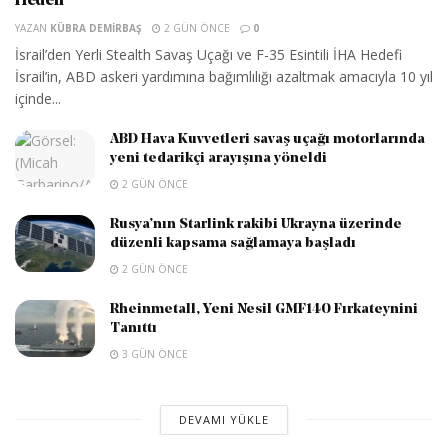
Hedefi
YAZAN
KÜBRA DEMIRBAŞ
2 GÜN ÖNCE
0
İsrail’den Yerli Stealth Savaş Uçağı ve F-35 Esintili İHA Hedefi
İsrail’in, ABD askeri yardımına bağımlılığı azaltmak amacıyla 10 yıl
içinde...
ABD Hava Kuvvetleri savaş uçağı motorlarında
yeni tedarikçi arayışına yöneldi
2 GÜN ÖNCE
Rusya’nın Starlink rakibi Ukrayna üzerinde
düzenli kapsama sağlamaya başladı
2 GÜN ÖNCE
Rheinmetall, Yeni Nesil GMF140 Fırkateynini
Tanıttı
3 GÜN ÖNCE
DEVAMI YÜKLE