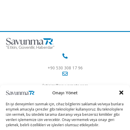
“Etkin, Güvenilir, Haberdar”
+90 530 308 17 96
iletisim@savunmatr.com
Onayı Yönet
En iyi deneyimleri sunmak için, cihaz bilgilerini saklamak ve/veya bunlara
erişmek amacıyla çerezler gibi teknolojiler kullanıyoruz. Bu teknolojilere
2026 © Savunma TR. Tüm Hakları Saklıdır.
izin vermek, bu sitedeki tarama davranışı veya benzersiz kimlikler gibi
verileri işlememize izin verecektir. Onay vermemek veya onayı geri
çekmek, belirli özellikleri ve işlevleri olumsuz etkileyebilir.
Savunma Sanayii
Kategoriler
SavunmaTR