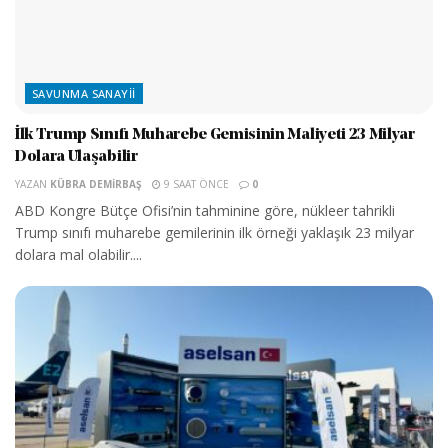
SAVUNMA SANAYII
İlk Trump Sınıfı Muharebe Gemisinin Maliyeti 23 Milyar
Dolara Ulaşabilir
YAZAN
KÜBRA DEMIRBAŞ
9 SAAT ÖNCE
0
ABD Kongre Bütçe Ofisi’nin tahminine göre, nükleer tahrikli
Trump sınıfı muharebe gemilerinin ilk örneği yaklaşık 23 milyar
dolara mal olabilir....