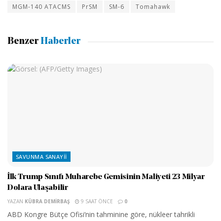
MGM-140 ATACMS
PrSM
SM-6
Tomahawk
Benzer
Haberler
SAVUNMA SANAYII
İlk Trump Sınıfı Muharebe Gemisinin Maliyeti 23 Milyar
Dolara Ulaşabilir
YAZAN
KÜBRA DEMIRBAŞ
9 SAAT ÖNCE
0
ABD Kongre Bütçe Ofisi’nin tahminine göre, nükleer tahrikli