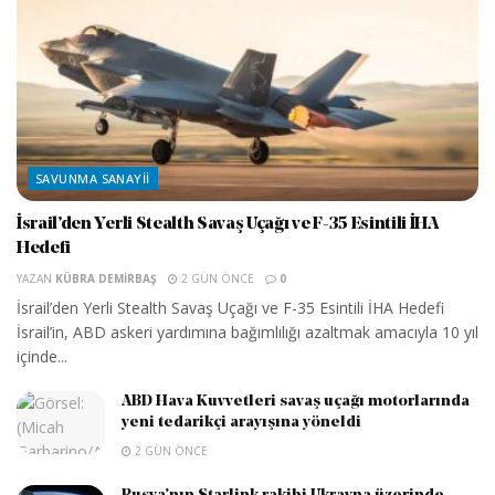
SAVUNMA SANAYII
İsrail’den Yerli Stealth Savaş Uçağı ve F-35 Esintili İHA
Hedefi
YAZAN
KÜBRA DEMIRBAŞ
2 GÜN ÖNCE
0
İsrail’den Yerli Stealth Savaş Uçağı ve F-35 Esintili İHA Hedefi
İsrail’in, ABD askeri yardımına bağımlılığı azaltmak amacıyla 10 yıl
içinde...
ABD Hava Kuvvetleri savaş uçağı motorlarında
yeni tedarikçi arayışına yöneldi
2 GÜN ÖNCE