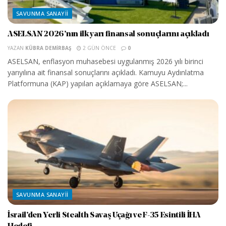
SAVUNMA SANAYII
ASELSAN 2026’nın ilk yarı finansal sonuçlarını açıkladı
YAZAN
KÜBRA DEMIRBAŞ
2 GÜN ÖNCE
0
ASELSAN, enflasyon muhasebesi uygulanmış 2026 yılı birinci
yarıyılına ait finansal sonuçlarını açıkladı. Kamuyu Aydınlatma
Platformuna (KAP) yapılan açıklamaya göre ASELSAN;...
SAVUNMA SANAYII
İsrail’den Yerli Stealth Savaş Uçağı ve F-35 Esintili İHA