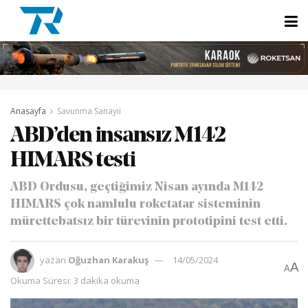
Anasayfa
Savunma Sanayii
ABD’den insansız M142
HIMARS testi
ABD Ordusu, geçtiğimiz Nisan ayında M142
HIMARS çok namlulu roketatar sisteminin
mürettebatsız bir türevinin prototipini test etti.
yazan
Oğuzhan Karakuş
14/05/2024
A
A
Okuma Süresi: 3 dakika okuma