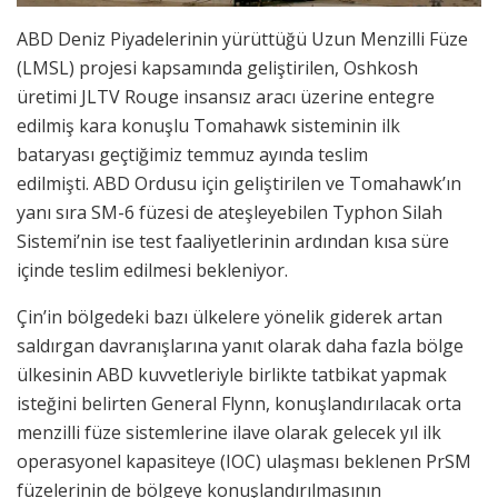
ABD Deniz Piyadelerinin yürüttüğü Uzun Menzilli Füze
(LMSL) projesi kapsamında geliştirilen, Oshkosh
üretimi JLTV Rouge insansız aracı üzerine entegre
edilmiş kara konuşlu Tomahawk sisteminin ilk
bataryası geçtiğimiz temmuz ayında teslim
edilmişti. ABD Ordusu için geliştirilen ve Tomahawk’ın
yanı sıra SM-6 füzesi de ateşleyebilen Typhon Silah
Sistemi’nin ise test faaliyetlerinin ardından kısa süre
içinde teslim edilmesi bekleniyor.
Çin’in bölgedeki bazı ülkelere yönelik giderek artan
saldırgan davranışlarına yanıt olarak daha fazla bölge
ülkesinin ABD kuvvetleriyle birlikte tatbikat yapmak
isteğini belirten General Flynn, konuşlandırılacak orta
menzilli füze sistemlerine ilave olarak gelecek yıl ilk
operasyonel kapasiteye (IOC) ulaşması beklenen PrSM
füzelerinin de bölgeye konuşlandırılmasının