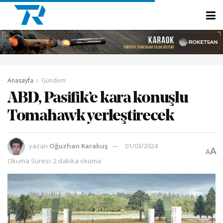
Anasayfa
Gündem
ABD, Pasifik’e kara konuşlu
Tomahawk yerleştirecek
yazan
Oğuzhan Karakuş
01/03/2024
A
A
Okuma Süresi: 2 dakika okuma