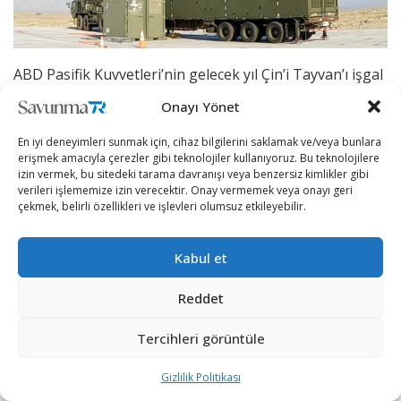
ABD Pasifik Kuvvetleri’nin gelecek yıl Çin’i Tayvan’ı işgal
etmekten caydırmaya yönelik çabalarının bir parçası
Onayı Yönet
olarak bölgeye yeni orta menzilli füze sistemleri
En iyi deneyimleri sunmak için, cihaz bilgilerini saklamak ve/veya bunlara
konuşlandıracağını ifade eden General Flynn bu
erişmek amacıyla çerezler gibi teknolojiler kullanıyoruz. Bu teknolojilere
sistemlerin kara tabanlı Tomahawk ve SM-6 füzelerini
izin vermek, bu sitedeki tarama davranışı veya benzersiz kimlikler gibi
de içereceğini belirtti.
verileri işlememize izin verecektir. Onay vermemek veya onayı geri
çekmek, belirli özellikleri ve işlevleri olumsuz etkileyebilir.
General Flynn konuşması sırasında:
Kabul et
“Bu sistemleri test ettik ve bugün bir veya iki bataryaya
sahibiz. 2024’te bu sistemleri bölgeye yerleştirmeyi
Reddet
planlıyoruz. Nerede ve ne zaman olduğunu
söylemeyeceğim. Ama sadece onları
Tercihleri görüntüle
konuşlandıracağımızı söyleyeceğim.” ifadelerini kullandı.
Gizlilik Politikası
Soğuk Savaş sırasında geliştirilen kara konuşlu