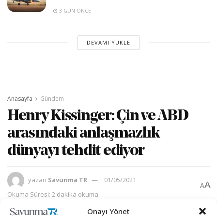
3 GÜN ÖNCE
DEVAMI YÜKLE
Anasayfa
Gündem
Henry Kissinger: Çin ve ABD
arasındaki anlaşmazlık
dünyayı tehdit ediyor
yazan
Savunma TR
01/05/2021
A
A
Okuma Süresi: 2 dakika okuma
Onayı Yönet