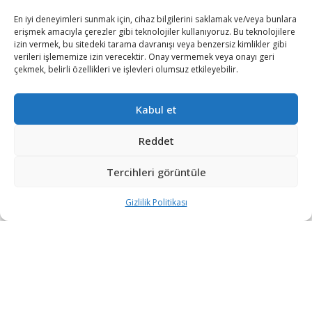
En iyi deneyimleri sunmak için, cihaz bilgilerini saklamak ve/veya bunlara
erişmek amacıyla çerezler gibi teknolojiler kullanıyoruz. Bu teknolojilere
izin vermek, bu sitedeki tarama davranışı veya benzersiz kimlikler gibi
verileri işlememize izin verecektir. Onay vermemek veya onayı geri
çekmek, belirli özellikleri ve işlevleri olumsuz etkileyebilir.
Kabul et
Reddet
Tercihleri görüntüle
ABD ile Çin’in arasındaki dünyayı felakete sürükleyecek
anlaşmazlıkların önüne geçilmesi için uyarılar yapılmaya
Gizlilik Politikası
devam ediyor.
Şarkul Avsat’ın haberine göre, ABD ile Çin arasındaki
yıllardır devam eden anlaşmazlığa dikkat çeken ABD’li
emekli diplomat Henry Kissinger, bu anlaşmazlığın dünyayı
tehdit ettiğini ve askerî ve teknik olarak iki ülke arasında