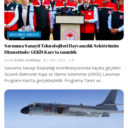
SAVUNMA SANAYII
Savunma Sanayii Teknolojileri Hayvancılık Sektörünün
Hizmetinde: GEKİS Kars’ta tanıtıldı
YAZAN
KÜBRA DEMIRBAŞ
6 SAAT ÖNCE
0
Savunma Sanayii Başkanlığı koordinasyonunda hayata geçirilen
Güvenli Elektronik Küpe ve İzleme Sistemi’nin (GEKİS) Lansman
Programı Kars’ta gerçekleştirildi. Programa Tarım ve...