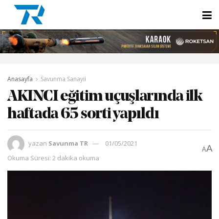
Anasayfa
Savunma Sanayii
AKINCI eğitim uçuşlarında ilk
haftada 65 sorti yapıldı
yazan
Savunma TR
01/05/2021
A
A
Okuma Süresi: 2 dakika okuma