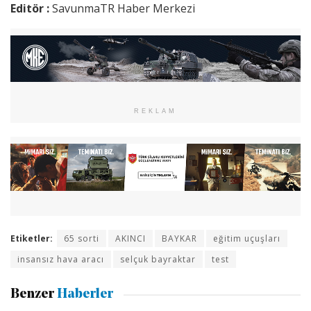
Editör :
SavunmaTR Haber Merkezi
REKLAM
Etiketler:
65 sorti
AKINCI
BAYKAR
eğitim uçuşları
insansız hava aracı
selçuk bayraktar
test
Benzer
Haberler