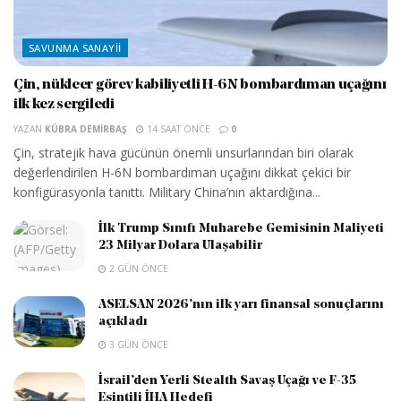
SAVUNMA SANAYII
Çin, nükleer görev kabiliyetli H-6N bombardıman uçağını
ilk kez sergiledi
YAZAN
KÜBRA DEMIRBAŞ
14 SAAT ÖNCE
0
Çin, stratejik hava gücünün önemli unsurlarından biri olarak
değerlendirilen H-6N bombardıman uçağını dikkat çekici bir
konfigürasyonla tanıttı. Military China’nın aktardığına...
İlk Trump Sınıfı Muharebe Gemisinin Maliyeti
23 Milyar Dolara Ulaşabilir
2 GÜN ÖNCE
ASELSAN 2026’nın ilk yarı finansal sonuçlarını
açıkladı
3 GÜN ÖNCE
İsrail’den Yerli Stealth Savaş Uçağı ve F-35
Esintili İHA Hedefi