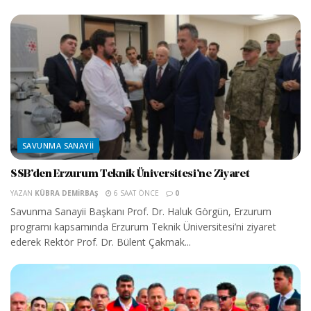
SAVUNMA SANAYII
SSB’den Erzurum Teknik Üniversitesi’ne Ziyaret
YAZAN
KÜBRA DEMIRBAŞ
6 SAAT ÖNCE
0
Savunma Sanayii Başkanı Prof. Dr. Haluk Görgün, Erzurum
programı kapsamında Erzurum Teknik Üniversitesi’ni ziyaret
ederek Rektör Prof. Dr. Bülent Çakmak...