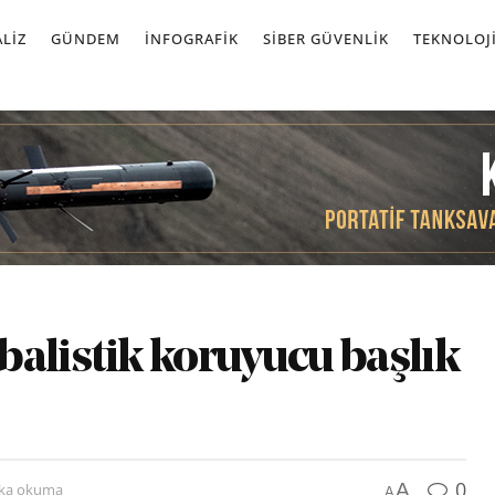
LIZ
GÜNDEM
İNFOGRAFIK
SIBER GÜVENLIK
TEKNOLOJ
alistik koruyucu başlık
0
A
ika okuma
A