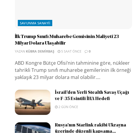
SAVUNMA SANAYII
İlk Trump Sınıfı Muharebe Gemisinin Maliyeti 23
Milyar Dolara Ulaşabilir
YAZAN
KÜBRA DEMIRBAŞ
5 SAAT ÖNCE
0
ABD Kongre Bütçe Ofisi’nin tahminine göre, nükleer
tahrikli Trump sınıfı muharebe gemilerinin ilk örneği
yaklaşık 23 milyar dolara mal olabilir....
İsrail’den Yerli Stealth Savaş Uçağı
ve F-35 Esintili İHA Hedefi
2 GÜN ÖNCE
Rusya’nın Starlink rakibi Ukrayna
üzerinde düzenli kapsama...