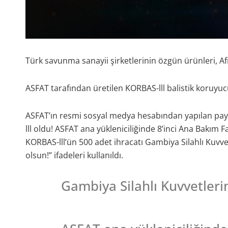
Türk savunma sanayii şirketlerinin özgün ürünleri, Afri
ASFAT tarafından üretilen KORBAS-lll balistik koruyucu
ASFAT’ın resmi sosyal medya hesabından yapılan payl
lll oldu! ASFAT ana yükleniciliğinde 8’inci Ana Bakım 
KORBAS-lll’ün 500 adet ihracatı Gambiya Silahlı Kuvvet
olsun!” ifadeleri kullanıldı.
Gambiya Silahlı Kuvvetlerin