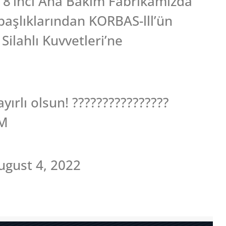
e 8’inci Ana Bakım Fabrikamızda
 başlıklarından KORBAS-lll’ün
ilahlı Kuvvetleri’ne
ırlı olsun! ????????????????
ZM
gust 4, 2022