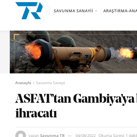
SAVUNMA SANAYII
ARAŞTIRMA-ANA
Anasayfa
Savunma Sanayii
ASFAT’tan Gambiya’ya b
ihracatı
yazan
Savunma TR
04/08/2022
Okuma Süresi: 1 dak