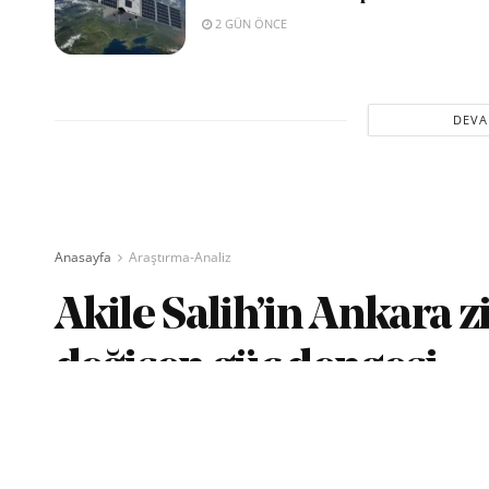
2 GÜN ÖNCE
DEVA
Anasayfa
Araştırma-Analiz
Akile Salih’in Ankara zi
değişen güç dengesi
yazan
Savunma TR
04/08/2022
Okuma Süresi: 7 dak