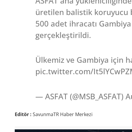
ASFAT ana yükleniciliğind
üretilen balistik koruyucu
500 adet ihracatı Gambiya S
gerçekleştirildi.
Ülkemiz ve Gambiya için hay
pic.twitter.com/It5lYCwP
— ASFAT (@MSB_ASFAT) Au
Editör :
SavunmaTR Haber Merkezi