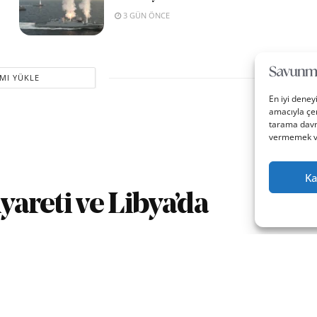
3 GÜN ÖNCE
MI YÜKLE
En iyi deney
amacıyla çer
tarama davra
vermemek vey
Ka
yareti ve Libya’da
0
A
ika okuma
A