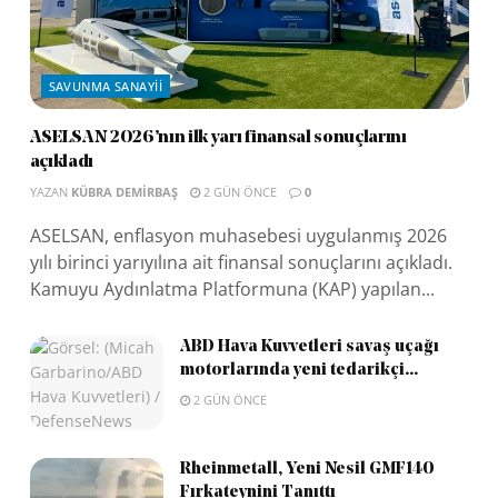
SAVUNMA SANAYII
ASELSAN 2026’nın ilk yarı finansal sonuçlarını
açıkladı
YAZAN
KÜBRA DEMIRBAŞ
2 GÜN ÖNCE
0
ASELSAN, enflasyon muhasebesi uygulanmış 2026
yılı birinci yarıyılına ait finansal sonuçlarını açıkladı.
Kamuyu Aydınlatma Platformuna (KAP) yapılan...
ABD Hava Kuvvetleri savaş uçağı
motorlarında yeni tedarikçi...
2 GÜN ÖNCE
Rheinmetall, Yeni Nesil GMF140
Fırkateynini Tanıttı