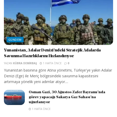
GÜNDEM
Yunanistan, Adalar Denizi’ndeki Stratejik Adalarda
Savunma Hazırlıklarını Hızlandırıyor
YAZAN
KÜBRA DEMIRBAŞ
1 HAFTA ÖNCE
0
Yunanistan basınına göre Atina yönetimi, Türkiye'ye yakın Adalar
Denizi (Ege) ile Meriç bölgesindeki savunma kapasitesini
artırmaya yönelik yeni adımlar atıyor....
Osman Gazi, 30 Ağustos Zafer Bayramı’nda
görev yapacağı Sakarya Gaz Sahası’na
uğurlanıyor
1 HAFTA ÖNCE