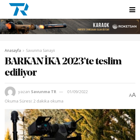
Anasayfa
Savunma Sanayii
BARKAN İKA 2023’te teslim
ediliyor
yazan
Savunma TR
01/09/2022
A
A
Okuma Süresi: 2 dakika okuma