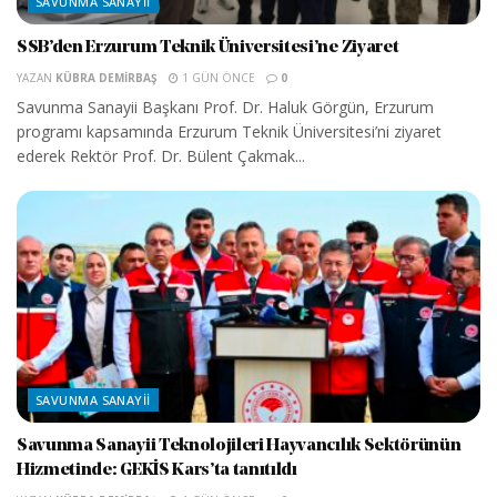
SAVUNMA SANAYII
SSB’den Erzurum Teknik Üniversitesi’ne Ziyaret
YAZAN
KÜBRA DEMIRBAŞ
1 GÜN ÖNCE
0
Savunma Sanayii Başkanı Prof. Dr. Haluk Görgün, Erzurum
programı kapsamında Erzurum Teknik Üniversitesi’ni ziyaret
ederek Rektör Prof. Dr. Bülent Çakmak...
SAVUNMA SANAYII
Savunma Sanayii Teknolojileri Hayvancılık Sektörünün
Hizmetinde: GEKİS Kars’ta tanıtıldı