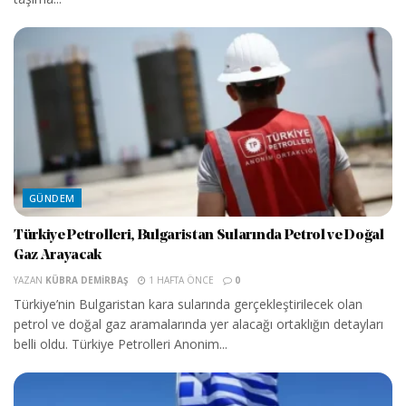
GÜNDEM
Türkiye Petrolleri, Bulgaristan Sularında Petrol ve Doğal
Gaz Arayacak
YAZAN
KÜBRA DEMIRBAŞ
1 HAFTA ÖNCE
0
Türkiye’nin Bulgaristan kara sularında gerçekleştirilecek olan
petrol ve doğal gaz aramalarında yer alacağı ortaklığın detayları
belli oldu. Türkiye Petrolleri Anonim...