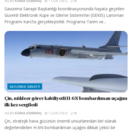
YAZAN
KÜBRA DEMIRBAŞ
1 GÜN ÖNCE
0
Savunma Sanayii Başkanlığı koordinasyonunda hayata geçirilen
Güvenli Elektronik Küpe ve İzleme Sistemi’nin (GEKİS) Lansman
Programı Kars’ta gerçekleştirildi. Programa Tarım ve...
SAVUNMA SANAYII
Çin, nükleer görev kabiliyetli H-6N bombardıman uçağını
ilk kez sergiledi
YAZAN
KÜBRA DEMIRBAŞ
1 GÜN ÖNCE
0
Çin, stratejik hava gücünün önemli unsurlarından biri olarak
değerlendirilen H-6N bombardıman uçağını dikkat çekici bir