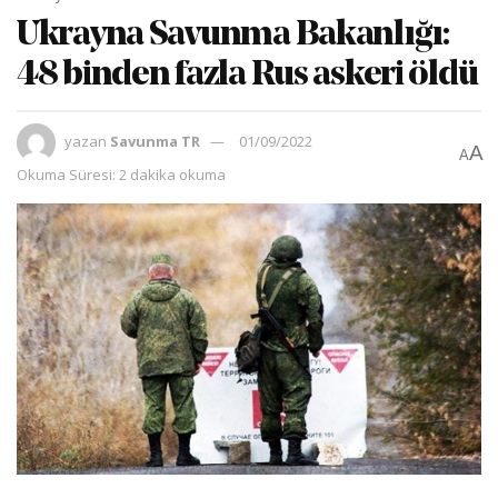
Ukrayna Savunma Bakanlığı:
48 binden fazla Rus askeri öldü
yazan
Savunma TR
01/09/2022
A
A
Okuma Süresi: 2 dakika okuma