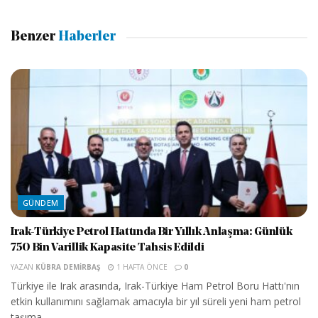
Benzer
Haberler
GÜNDEM
Irak-Türkiye Petrol Hattında Bir Yıllık Anlaşma: Günlük
750 Bin Varillik Kapasite Tahsis Edildi
YAZAN
KÜBRA DEMIRBAŞ
1 HAFTA ÖNCE
0
Türkiye ile Irak arasında, Irak-Türkiye Ham Petrol Boru Hattı'nın
etkin kullanımını sağlamak amacıyla bir yıl süreli yeni ham petrol
taşıma...