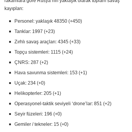
rakamlara göre Rusya’nın yaklaşık olarak toplam savaş
kayıpları:
Personel: yaklaşık 48350 (+450)
Tanklar: 1997 (+23)
Zırhlı savaş araçları: 4345 (+33)
Topçu sistemleri: 1115 (+24)
ÇNRS: 287 (+2)
Hava savunma sistemleri: 153 (+1)
Uçak: 234 (+0)
Helikopterler: 205 (+1)
Operasyonel-taktik seviyeli ‘drone’lar: 851 (+2)
Seyir füzeleri: 196 (+0)
Gemiler / tekneler: 15 (+0)