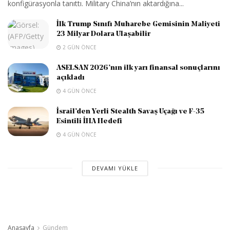
konfigürasyonla tanıttı. Military China’nın aktardığına...
İlk Trump Sınıfı Muharebe Gemisinin Maliyeti
23 Milyar Dolara Ulaşabilir
2 GÜN ÖNCE
ASELSAN 2026’nın ilk yarı finansal sonuçlarını
açıkladı
4 GÜN ÖNCE
İsrail’den Yerli Stealth Savaş Uçağı ve F-35
Esintili İHA Hedefi
4 GÜN ÖNCE
DEVAMI YÜKLE
Anasayfa
Gündem