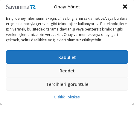
+90 530 308 17 96
Onayı Yönet
En iyi deneyimleri sunmak için, cihaz bilgilerini saklamak ve/veya bunlara
iletisim@savunmatr.com
erişmek amacıyla çerezler gibi teknolojiler kullanıyoruz. Bu teknolojilere
izin vermek, bu sitedeki tarama davranışı veya benzersiz kimlikler gibi
verileri işlememize izin verecektir. Onay vermemek veya onayı geri
çekmek, belirli özellikleri ve işlevleri olumsuz etkileyebilir.
2026 © Savunma TR. Tüm Hakları Saklıdır.
Kabul et
Savunma Sanayii
Kategoriler
SavunmaTR
Reddet
Hava Platformları
Siber Güvenlik
Hakkımızda
Kara Platformları
Teknoloji
Kariyer
Tercihleri görüntüle
Deniz Platformları
Röportajlar
Gizlilik Politikası
Gizlilik Politikası
İnsansız Sistemler
Politika
Künye
Silah Sistemleri
Dosya Haber
İletişim
Radar ve
Rapor & İnfografik
Elektronik Harp
SavunmaTR Plus
Sistemleri