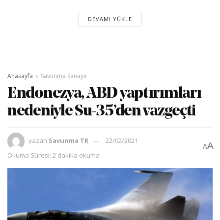
DEVAMI YÜKLE
Anasayfa
Savunma Sanayii
Endonezya, ABD yaptırımları
nedeniyle Su-35’den vazgeçti
yazan
Savunma TR
22/02/2021
A
A
Okuma Süresi: 2 dakika okuma