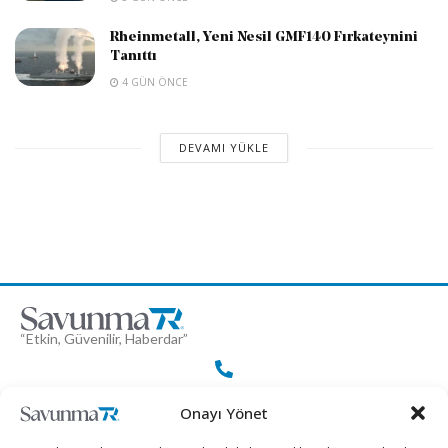
Rheinmetall, Yeni Nesil GMF140 Fırkateynini
Tanıttı
4 GÜN ÖNCE
DEVAMI YÜKLE
“Etkin, Güvenilir, Haberdar”
+90 530 308 17 96
Onayı Yönet