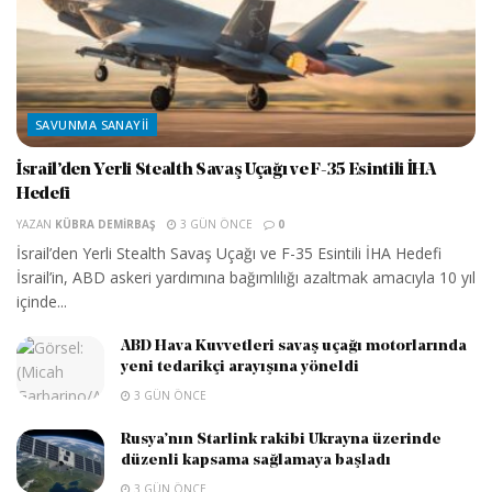
SAVUNMA SANAYII
İsrail’den Yerli Stealth Savaş Uçağı ve F-35 Esintili İHA
Hedefi
YAZAN
KÜBRA DEMIRBAŞ
3 GÜN ÖNCE
0
İsrail’den Yerli Stealth Savaş Uçağı ve F-35 Esintili İHA Hedefi
İsrail’in, ABD askeri yardımına bağımlılığı azaltmak amacıyla 10 yıl
içinde...
ABD Hava Kuvvetleri savaş uçağı motorlarında
yeni tedarikçi arayışına yöneldi
3 GÜN ÖNCE
Rusya’nın Starlink rakibi Ukrayna üzerinde
düzenli kapsama sağlamaya başladı
3 GÜN ÖNCE