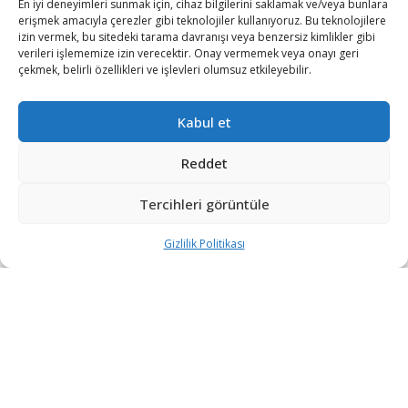
En iyi deneyimleri sunmak için, cihaz bilgilerini saklamak ve/veya bunlara
iletisim@savunmatr.com
erişmek amacıyla çerezler gibi teknolojiler kullanıyoruz. Bu teknolojilere
izin vermek, bu sitedeki tarama davranışı veya benzersiz kimlikler gibi
verileri işlememize izin verecektir. Onay vermemek veya onayı geri
çekmek, belirli özellikleri ve işlevleri olumsuz etkileyebilir.
2026 © Savunma TR. Tüm Hakları Saklıdır.
Kabul et
Savunma Sanayii
Kategoriler
SavunmaTR
Reddet
Hava Platformları
Siber Güvenlik
Hakkımızda
Kara Platformları
Teknoloji
Kariyer
Tercihleri görüntüle
Deniz Platformları
Röportajlar
Gizlilik Politikası
Gizlilik Politikası
İnsansız Sistemler
Politika
Künye
Silah Sistemleri
Dosya Haber
İletişim
Radar ve
Rapor & İnfografik
Elektronik Harp
SavunmaTR Plus
Sistemleri
Hava Savunma
Sistemleri