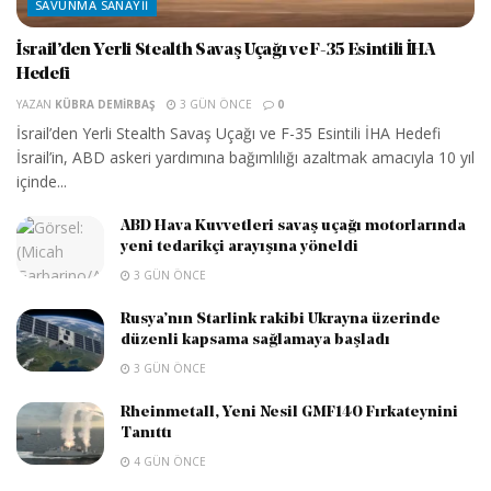
SAVUNMA SANAYII
İsrail’den Yerli Stealth Savaş Uçağı ve F-35 Esintili İHA
Hedefi
YAZAN
KÜBRA DEMIRBAŞ
3 GÜN ÖNCE
0
İsrail’den Yerli Stealth Savaş Uçağı ve F-35 Esintili İHA Hedefi
İsrail’in, ABD askeri yardımına bağımlılığı azaltmak amacıyla 10 yıl
içinde...
ABD Hava Kuvvetleri savaş uçağı motorlarında
yeni tedarikçi arayışına yöneldi
3 GÜN ÖNCE
Rusya’nın Starlink rakibi Ukrayna üzerinde
düzenli kapsama sağlamaya başladı
3 GÜN ÖNCE
Rheinmetall, Yeni Nesil GMF140 Fırkateynini
Tanıttı
4 GÜN ÖNCE