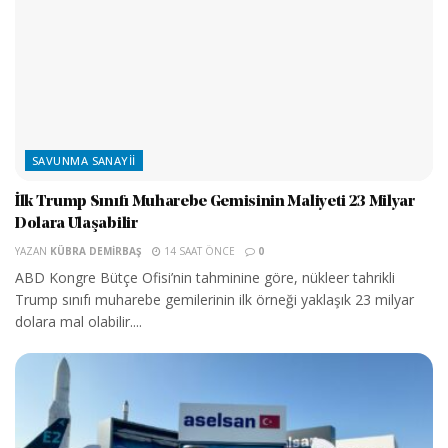
SAVUNMA SANAYII
İlk Trump Sınıfı Muharebe Gemisinin Maliyeti 23 Milyar
Dolara Ulaşabilir
YAZAN
KÜBRA DEMIRBAŞ
14 SAAT ÖNCE
0
ABD Kongre Bütçe Ofisi’nin tahminine göre, nükleer tahrikli
Trump sınıfı muharebe gemilerinin ilk örneği yaklaşık 23 milyar
dolara mal olabilir....