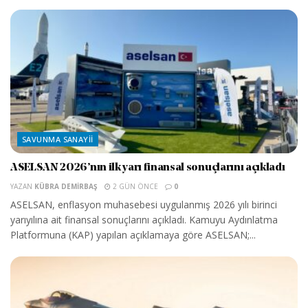
SAVUNMA SANAYII
ASELSAN 2026’nın ilk yarı finansal sonuçlarını açıkladı
YAZAN
KÜBRA DEMIRBAŞ
2 GÜN ÖNCE
0
ASELSAN, enflasyon muhasebesi uygulanmış 2026 yılı birinci
yarıyılına ait finansal sonuçlarını açıkladı. Kamuyu Aydınlatma
Platformuna (KAP) yapılan açıklamaya göre ASELSAN;...