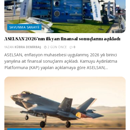
SAVUNMA SANAYII
ASELSAN 2026’nın ilk yarı finansal sonuçlarını açıkladı
YAZAN
KÜBRA DEMIRBAŞ
2 GÜN ÖNCE
0
ASELSAN, enflasyon muhasebesi uygulanmış 2026 yılı birinci
yarıyılına ait finansal sonuçlarını açıkladı. Kamuyu Aydınlatma
Platformuna (KAP) yapılan açıklamaya göre ASELSAN;...