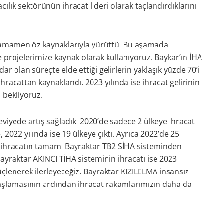
ılık sektörünün ihracat lideri olarak taçlandırdıklarını
tamamen öz kaynaklarıyla yürüttü. Bu aşamada
e projelerimize kaynak olarak kullanıyoruz. Baykar’ın İHA
r olan süreçte elde ettiği gelirlerin yaklaşık yüzde 70’i
 ihracattan kaynaklandı. 2023 yılında ise ihracat gelirinin
 bekliyoruz.
eviyede artış sağladık. 2020’de sadece 2 ülkeye ihracat
, 2022 yılında ise 19 ülkeye çıktı. Ayrıca 2022’de 25
n ihracatın tamamı Bayraktar TB2 SİHA sisteminden
Bayraktar AKINCI TİHA sisteminin ihracatı ise 2023
üçlenerek ilerleyeceğiz. Bayraktar KIZILELMA insansız
başlamasının ardından ihracat rakamlarımızın daha da