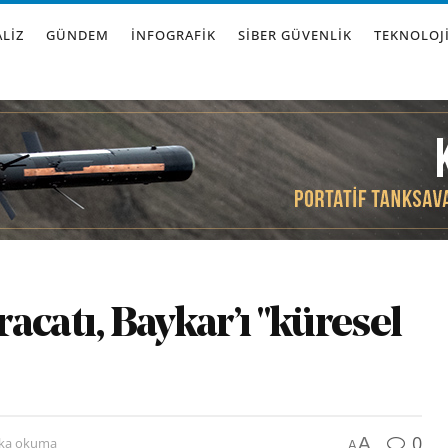
LIZ
GÜNDEM
İNFOGRAFIK
SIBER GÜVENLIK
TEKNOLOJ
acatı, Baykar’ı "küresel
0
A
ika okuma
A