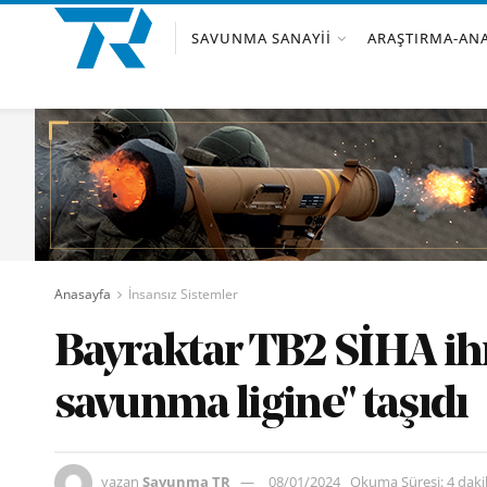
SAVUNMA SANAYII
ARAŞTIRMA-ANA
Anasayfa
İnsansız Sistemler
Bayraktar TB2 SİHA ihr
savunma ligine" taşıdı
yazan
Savunma TR
08/01/2024
Okuma Süresi: 4 dak