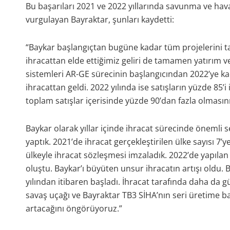
Bu başarıları 2021 ve 2022 yıllarında savunma ve havac
vurgulayan Bayraktar, şunları kaydetti:
“Baykar başlangıçtan bugüne kadar tüm projelerini 
ihracattan elde ettiğimiz geliri de tamamen yatırım v
sistemleri AR-GE sürecinin başlangıcından 2022’ye kada
ihracattan geldi. 2022 yılında ise satışların yüzde 85’i
toplam satışlar içerisinde yüzde 90’dan fazla olmasını
Baykar olarak yıllar içinde ihracat sürecinde önemli s
yaptık. 2021’de ihracat gerçekleştirilen ülke sayısı 7’ye
ülkeyle ihracat sözleşmesi imzaladık. 2022’de yapıla
oluştu. Baykar’ı büyüten unsur ihracatın artışı oldu. 
yılından itibaren başladı. İhracat tarafında daha da g
savaş uçağı ve Bayraktar TB3 SİHA’nın seri üretime 
artacağını öngörüyoruz.”