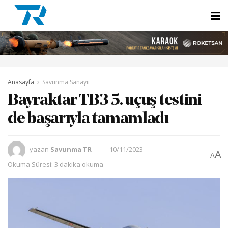
Anasayfa
Savunma Sanayii
Bayraktar TB3 5. uçuş testini
de başarıyla tamamladı
yazan
Savunma TR
10/11/2023
A
A
Okuma Süresi: 3 dakika okuma