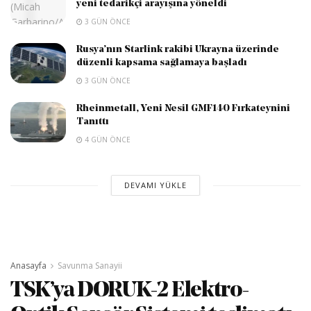
yeni tedarikçi arayışına yöneldi
3 GÜN ÖNCE
Rusya’nın Starlink rakibi Ukrayna üzerinde
düzenli kapsama sağlamaya başladı
3 GÜN ÖNCE
Rheinmetall, Yeni Nesil GMF140 Fırkateynini
Tanıttı
4 GÜN ÖNCE
DEVAMI YÜKLE
Anasayfa
Savunma Sanayii
TSK’ya DORUK-2 Elektro-