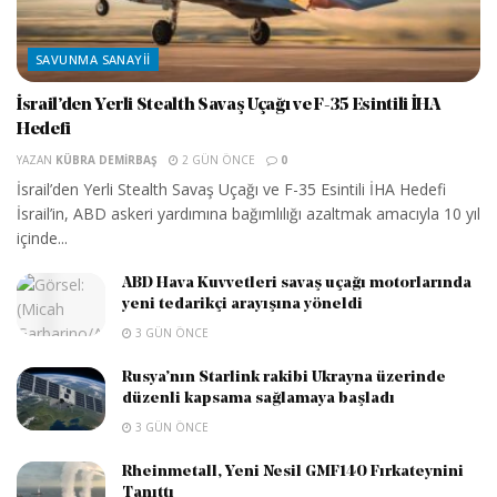
SAVUNMA SANAYII
İsrail’den Yerli Stealth Savaş Uçağı ve F-35 Esintili İHA
Hedefi
YAZAN
KÜBRA DEMIRBAŞ
2 GÜN ÖNCE
0
İsrail’den Yerli Stealth Savaş Uçağı ve F-35 Esintili İHA Hedefi
İsrail’in, ABD askeri yardımına bağımlılığı azaltmak amacıyla 10 yıl
içinde...
ABD Hava Kuvvetleri savaş uçağı motorlarında
yeni tedarikçi arayışına yöneldi
3 GÜN ÖNCE
Rusya’nın Starlink rakibi Ukrayna üzerinde
düzenli kapsama sağlamaya başladı
3 GÜN ÖNCE
Rheinmetall, Yeni Nesil GMF140 Fırkateynini
Tanıttı