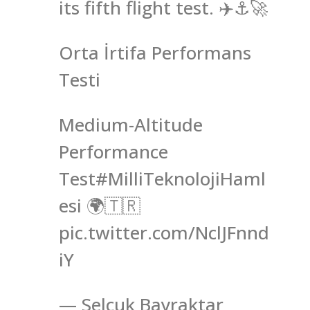
its fifth flight test. ✈️⚓️🚀
Orta İrtifa Performans
Testi
Medium-Altitude
Performance
Test#MilliTeknolojiHaml
esi 🌍🇹🇷
pic.twitter.com/NclJFnnd
iY
— Selçuk Bayraktar