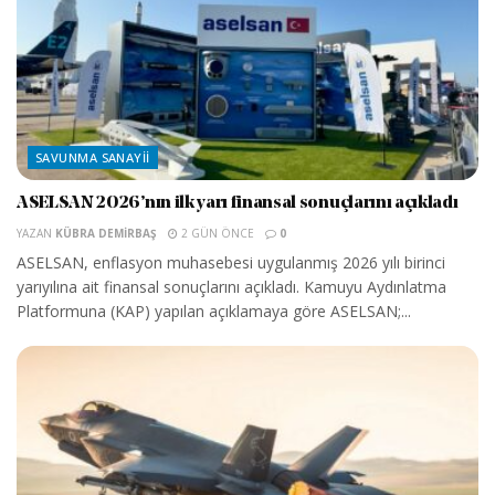
SAVUNMA SANAYII
ASELSAN 2026’nın ilk yarı finansal sonuçlarını açıkladı
YAZAN
KÜBRA DEMIRBAŞ
2 GÜN ÖNCE
0
ASELSAN, enflasyon muhasebesi uygulanmış 2026 yılı birinci
yarıyılına ait finansal sonuçlarını açıkladı. Kamuyu Aydınlatma
Platformuna (KAP) yapılan açıklamaya göre ASELSAN;...