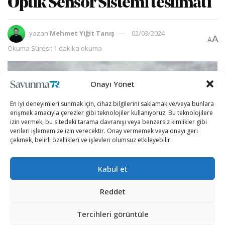
Optik Sensör Sistemi teslimatı
yazan
Mehmet Yiğit Tanış
02/03/2024
A
A
Okuma Süresi: 1 dakika okuma
Onayı Yönet
En iyi deneyimleri sunmak için, cihaz bilgilerini saklamak ve/veya bunlara
erişmek amacıyla çerezler gibi teknolojiler kullanıyoruz. Bu teknolojilere
izin vermek, bu sitedeki tarama davranışı veya benzersiz kimlikler gibi
verileri işlememize izin verecektir. Onay vermemek veya onayı geri
çekmek, belirli özellikleri ve işlevleri olumsuz etkileyebilir.
Kabul et
Reddet
Türk savunma sanayii, güvenlik güçlerinin ihtiyaçlarına
cevap vermeye devam ediyor.
Tercihleri görüntüle