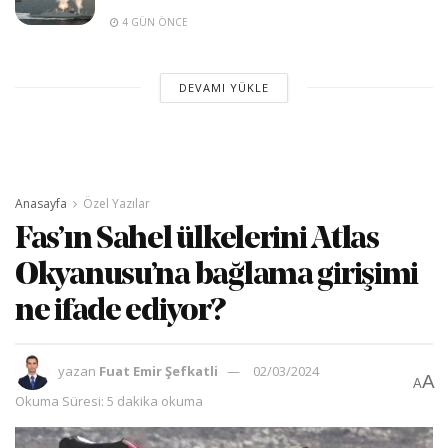
4 GÜN ÖNCE
DEVAMI YÜKLE
Anasayfa
Özel Yazılar
Fas’ın Sahel ülkelerini Atlas
Okyanusu’na bağlama girişimi
ne ifade ediyor?
yazan
Fuat Emir Şefkatli
02/03/2024
A
A
Okuma Süresi: 5 dakika okuma