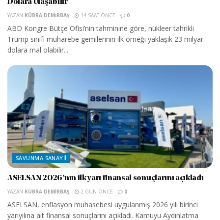
Dolara Ulaşabilir
YAZAN
KÜBRA DEMIRBAŞ
14 SAAT ÖNCE
0
ABD Kongre Bütçe Ofisi’nin tahminine göre, nükleer tahrikli
Trump sınıfı muharebe gemilerinin ilk örneği yaklaşık 23 milyar
dolara mal olabilir....
SAVUNMA SANAYII
ASELSAN 2026’nın ilk yarı finansal sonuçlarını açıkladı
YAZAN
KÜBRA DEMIRBAŞ
2 GÜN ÖNCE
0
ASELSAN, enflasyon muhasebesi uygulanmış 2026 yılı birinci
yarıyılına ait finansal sonuçlarını açıkladı. Kamuyu Aydınlatma