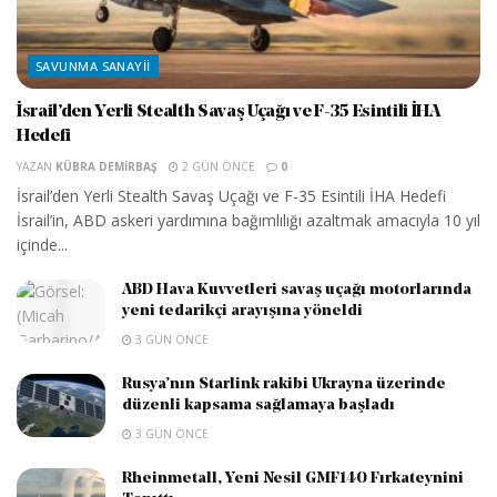
SAVUNMA SANAYII
İsrail’den Yerli Stealth Savaş Uçağı ve F-35 Esintili İHA
Hedefi
YAZAN
KÜBRA DEMIRBAŞ
2 GÜN ÖNCE
0
İsrail’den Yerli Stealth Savaş Uçağı ve F-35 Esintili İHA Hedefi
İsrail’in, ABD askeri yardımına bağımlılığı azaltmak amacıyla 10 yıl
içinde...
ABD Hava Kuvvetleri savaş uçağı motorlarında
yeni tedarikçi arayışına yöneldi
3 GÜN ÖNCE
Rusya’nın Starlink rakibi Ukrayna üzerinde
düzenli kapsama sağlamaya başladı
3 GÜN ÖNCE
Rheinmetall, Yeni Nesil GMF140 Fırkateynini