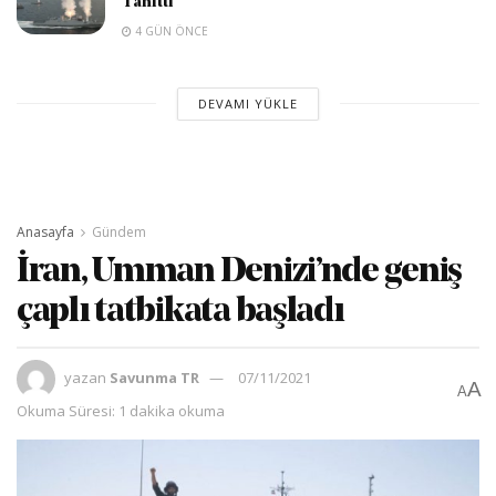
Tanıttı
4 GÜN ÖNCE
DEVAMI YÜKLE
Anasayfa
Gündem
İran, Umman Denizi’nde geniş
çaplı tatbikata başladı
yazan
Savunma TR
07/11/2021
A
A
Okuma Süresi: 1 dakika okuma