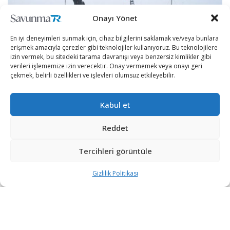
Onayı Yönet
En iyi deneyimleri sunmak için, cihaz bilgilerini saklamak ve/veya bunlara
erişmek amacıyla çerezler gibi teknolojiler kullanıyoruz. Bu teknolojilere
izin vermek, bu sitedeki tarama davranışı veya benzersiz kimlikler gibi
verileri işlememize izin verecektir. Onay vermemek veya onayı geri
çekmek, belirli özellikleri ve işlevleri olumsuz etkileyebilir.
Kabul et
İran, son 1 ay içerisinde üçüncü büyük tatbikatını
düzenliyor.
Reddet
Tehran Times’ın haberine göre Zülfikar-1400 isimli
Tercihleri görüntüle
tatbikatın ana güç unsurunu Deniz Kuvvetleri
Gizlilik Politikası
Komutanlığı oluştururken, kara kuvvetleri, zırhlı
birlikler, hava kuvvetleri ve hava savunma birimleri de
tatbikata katılım sağlıyor.
Tatbikatın koordinesini sağlayan Tuğamiral Mahmud