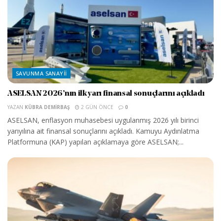
SAVUNMA SANAYII
ASELSAN 2026’nın ilk yarı finansal sonuçlarını açıkladı
YAZAN
KÜBRA DEMIRBAŞ
2 GÜN ÖNCE
0
ASELSAN, enflasyon muhasebesi uygulanmış 2026 yılı birinci
yarıyılına ait finansal sonuçlarını açıkladı. Kamuyu Aydınlatma
Platformuna (KAP) yapılan açıklamaya göre ASELSAN;...