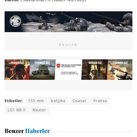
REKLAM
Etiketler:
155 mm
belçika
Ceasar
Fransa
LG1 Mk II
Nexter
Benzer
Haberler