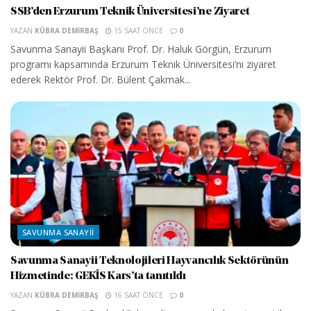
SSB’den Erzurum Teknik Üniversitesi’ne Ziyaret
YAZAN
KÜBRA DEMIRBAŞ
15 SAAT ÖNCE
0
Savunma Sanayii Başkanı Prof. Dr. Haluk Görgün, Erzurum
programı kapsamında Erzurum Teknik Üniversitesi’ni ziyaret
ederek Rektör Prof. Dr. Bülent Çakmak...
SAVUNMA SANAYII
Savunma Sanayii Teknolojileri Hayvancılık Sektörünün
Hizmetinde: GEKİS Kars’ta tanıtıldı
YAZAN
KÜBRA DEMIRBAŞ
16 SAAT ÖNCE
0