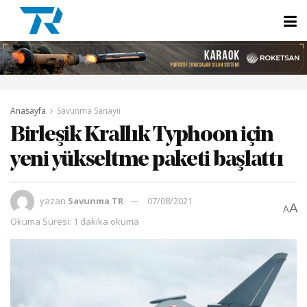
Anasayfa
Savunma Sanayii
Birleşik Krallık Typhoon için
yeni yükseltme paketi başlattı
yazan
Savunma TR
07/08/2021
A
A
Okuma Süresi: 1 dakika okuma