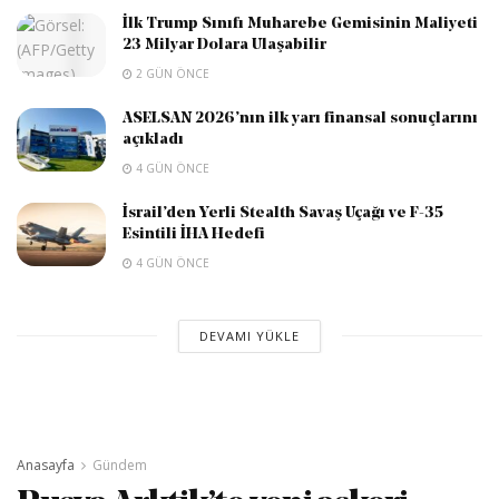
İlk Trump Sınıfı Muharebe Gemisinin Maliyeti
23 Milyar Dolara Ulaşabilir
2 GÜN ÖNCE
ASELSAN 2026’nın ilk yarı finansal sonuçlarını
açıkladı
4 GÜN ÖNCE
İsrail’den Yerli Stealth Savaş Uçağı ve F-35
Esintili İHA Hedefi
4 GÜN ÖNCE
DEVAMI YÜKLE
Anasayfa
Gündem