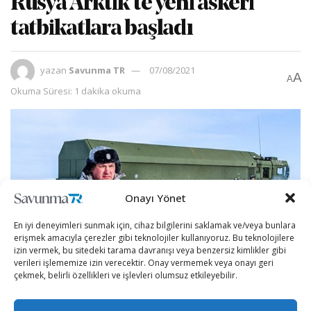
Rusya Arktik’te yeni askeri
tatbikatlara başladı
yazan
Savunma TR
07/08/2021
A
A
Okuma Süresi: 1 dakika okuma
Onayı Yönet
En iyi deneyimleri sunmak için, cihaz bilgilerini saklamak ve/veya bunlara
erişmek amacıyla çerezler gibi teknolojiler kullanıyoruz. Bu teknolojilere
izin vermek, bu sitedeki tarama davranışı veya benzersiz kimlikler gibi
verileri işlememize izin verecektir. Onay vermemek veya onayı geri
çekmek, belirli özellikleri ve işlevleri olumsuz etkileyebilir.
Rusya 10 binden fazla askeri personel, yaklaşık 15 uçak