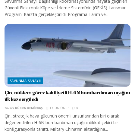
Savunma Sanayii Başkanlığı koordinasyonunda hayata geçirilen
Güvenli Elektronik Küpe ve İzleme Sistemi’nin (GEKİS) Lansman
Programı Kars’ta gerçekleştirildi. Programa Tarım ve...
SAVUNMA SANAYII
Çin, nükleer görev kabiliyetli H-6N bombardıman uçağını
ilk kez sergiledi
YAZAN
KÜBRA DEMIRBAŞ
1 GÜN ÖNCE
0
Çin, stratejik hava gücünün önemli unsurlarından biri olarak
değerlendirilen H-6N bombardıman uçağını dikkat çekici bir
konfigürasyonla tanıttı. Military China’nın aktardığına...