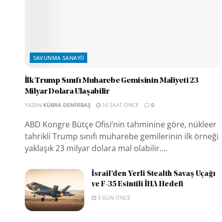
SAVUNMA SANAYII
İlk Trump Sınıfı Muharebe Gemisinin Maliyeti 23
Milyar Dolara Ulaşabilir
YAZAN
KÜBRA DEMIRBAŞ
16 SAAT ÖNCE
0
ABD Kongre Bütçe Ofisi’nin tahminine göre, nükleer
tahrikli Trump sınıfı muharebe gemilerinin ilk örneği
yaklaşık 23 milyar dolara mal olabilir....
İsrail’den Yerli Stealth Savaş Uçağı
ve F-35 Esintili İHA Hedefi
3 GÜN ÖNCE