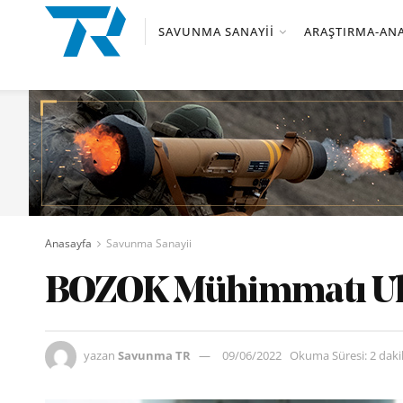
SAVUNMA SANAYII
ARAŞTIRMA-ANA
Anasayfa
Savunma Sanayii
BOZOK Mühimmatı Uk
yazan
Savunma TR
09/06/2022
Okuma Süresi: 2 dak