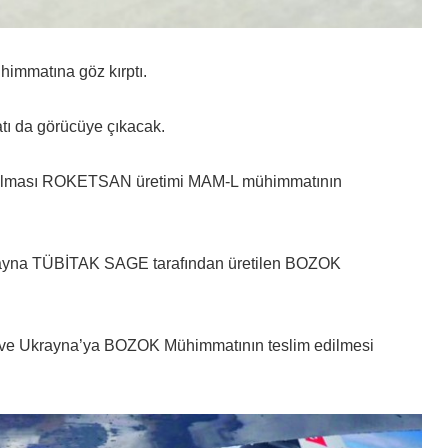
mmatına göz kırptı.
 da görücüye çıkacak.
r olması ROKETSAN üretimi MAM-L mühimmatının
krayna TÜBİTAK SAGE tarafından üretilen BOZOK
ı ve Ukrayna’ya BOZOK Mühimmatının teslim edilmesi