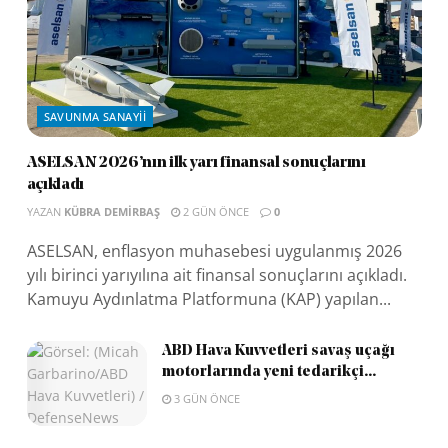
SAVUNMA SANAYII
ASELSAN 2026’nın ilk yarı finansal sonuçlarını
açıkladı
YAZAN
KÜBRA DEMIRBAŞ
2 GÜN ÖNCE
0
ASELSAN, enflasyon muhasebesi uygulanmış 2026
yılı birinci yarıyılına ait finansal sonuçlarını açıkladı.
Kamuyu Aydınlatma Platformuna (KAP) yapılan...
ABD Hava Kuvvetleri savaş uçağı
motorlarında yeni tedarikçi...
3 GÜN ÖNCE