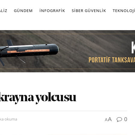
LIZ
GÜNDEM
İNFOGRAFIK
SIBER GÜVENLIK
TEKNOLOJ
rayna yolcusu
0
A
ika okuma
A