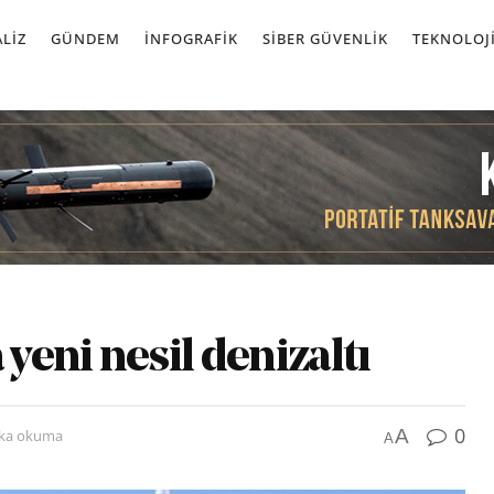
LIZ
GÜNDEM
İNFOGRAFIK
SIBER GÜVENLIK
TEKNOLOJ
eni nesil denizaltı
0
A
ika okuma
A