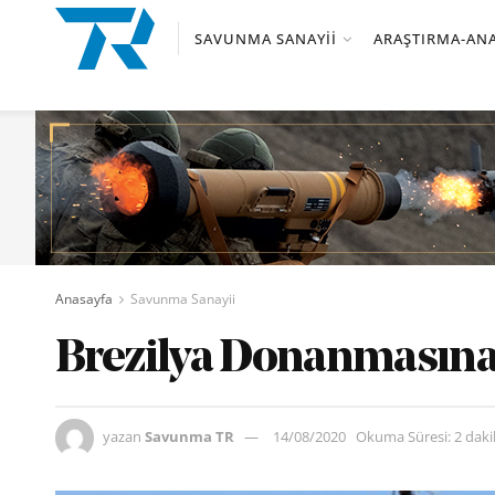
SAVUNMA SANAYII
ARAŞTIRMA-ANA
Anasayfa
Savunma Sanayii
Brezilya Donanmasına y
yazan
Savunma TR
14/08/2020
Okuma Süresi: 2 dak