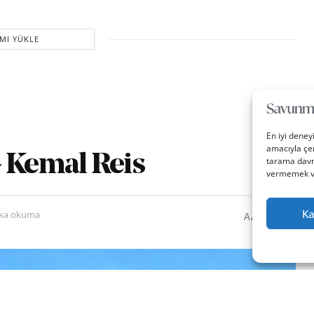
MI YÜKLE
En iyi deney
amacıyla çer
G Kemal Reis
tarama davra
vermemek vey
Ka
0
A
ika okuma
A