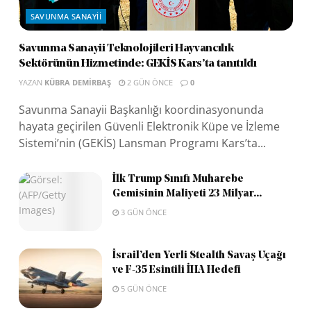
SAVUNMA SANAYII
Savunma Sanayii Teknolojileri Hayvancılık
Sektörünün Hizmetinde: GEKİS Kars’ta tanıtıldı
YAZAN
KÜBRA DEMIRBAŞ
2 GÜN ÖNCE
0
Savunma Sanayii Başkanlığı koordinasyonunda
hayata geçirilen Güvenli Elektronik Küpe ve İzleme
Sistemi’nin (GEKİS) Lansman Programı Kars’ta...
İlk Trump Sınıfı Muharebe
Gemisinin Maliyeti 23 Milyar...
3 GÜN ÖNCE
İsrail’den Yerli Stealth Savaş Uçağı
ve F-35 Esintili İHA Hedefi
5 GÜN ÖNCE