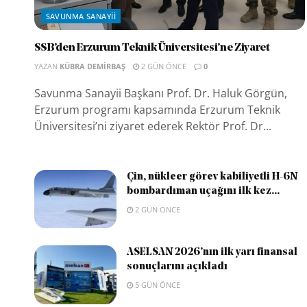
SAVUNMA SANAYII
SSB’den Erzurum Teknik Üniversitesi’ne Ziyaret
YAZAN
KÜBRA DEMIRBAŞ
2 GÜN ÖNCE
0
Savunma Sanayii Başkanı Prof. Dr. Haluk Görgün,
Erzurum programı kapsamında Erzurum Teknik
Üniversitesi’ni ziyaret ederek Rektör Prof. Dr...
Çin, nükleer görev kabiliyetli H-6N
bombardıman uçağını ilk kez...
2 GÜN ÖNCE
ASELSAN 2026’nın ilk yarı finansal
sonuçlarını açıkladı
5 GÜN ÖNCE