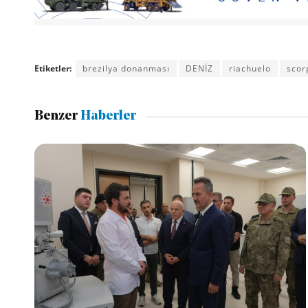
Etiketler:
brezilya donanması
DENİZ
riachuelo
scor
Benzer
Haberler