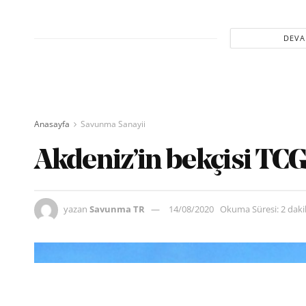
DEVA
Anasayfa
Savunma Sanayii
Akdeniz’in bekçisi TC
yazan
Savunma TR
14/08/2020
Okuma Süresi: 2 dak