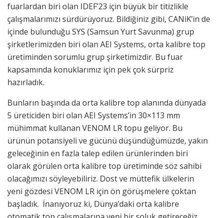
fuarlardan biri olan IDEF’23 için büyük bir titizlikle
çalışmalarımızı sürdürüyoruz. Bildiğiniz gibi, CANiK’in de
içinde bulunduğu SYS (Samsun Yurt Savunma) grup
şirketlerimizden biri olan AEI Systems, orta kalibre top
üretiminden sorumlu grup şirketimizdir. Bu fuar
kapsamında konuklarımız için pek çok sürpriz
hazırladık.
Bunların başında da orta kalibre top alanında dünyada
5 üreticiden biri olan AEI Systems’in 30×113 mm
mühimmat kullanan VENOM LR topu geliyor. Bu
ürünün potansiyeli ve gücünü düşündüğümüzde, yakın
geleceğinin en fazla talep edilen ürünlerinden biri
olarak görülen orta kalibre top üretiminde söz sahibi
olacağımızı söyleyebiliriz. Dost ve müttefik ülkelerin
yeni gözdesi VENOM LR için ön görüşmelere çoktan
başladık. İnanıyoruz ki, Dünya’daki orta kalibre
otomatik top çalışmalarına yeni bir soluk getireceğiz.