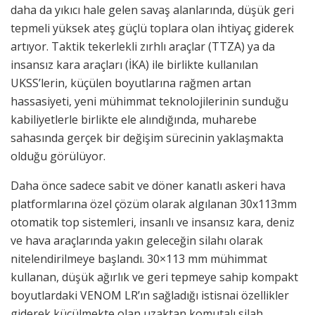
daha da yıkıcı hale gelen savaş alanlarında, düşük geri
tepmeli yüksek ateş güçlü toplara olan ihtiyaç giderek
artıyor. Taktik tekerlekli zırhlı araçlar (TTZA) ya da
insansız kara araçları (İKA) ile birlikte kullanılan
UKSS’lerin, küçülen boyutlarına rağmen artan
hassasiyeti, yeni mühimmat teknolojilerinin sunduğu
kabiliyetlerle birlikte ele alındığında, muharebe
sahasında gerçek bir değişim sürecinin yaklaşmakta
olduğu görülüyor.
Daha önce sadece sabit ve döner kanatlı askeri hava
platformlarına özel çözüm olarak algılanan 30x113mm
otomatik top sistemleri, insanlı ve insansız kara, deniz
ve hava araçlarında yakın geleceğin silahı olarak
nitelendirilmeye başlandı. 30×113 mm mühimmat
kullanan, düşük ağırlık ve geri tepmeye sahip kompakt
boyutlardaki VENOM LR’ın sağladığı istisnai özellikler
giderek küçülmekte olan uzaktan komutalı silah