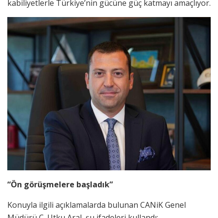
kabiliyetlerle Türkiye’nin gücüne güç katmayı amaçlıyor.
“Ön görüşmelere başladık”
Konuyla ilgili açıklamalarda bulunan CANiK Genel
Müdürü C. Utku Aral, şu ifadeleri kullandı: