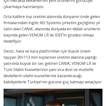
için merakla beklenen en yeni ürünlerini görücüye
çıkarmaya hazırlanıyor.
Orta kalibre top üretimi alanında dünyanın önde gelen
firmalarından İngiliz AEI Systems şirketini geçtiğimiz yıl
satın alan CANiK, alanında dünyada en iddialı ürünlerin
başında gelen VENOM LR ile IDEF’in gözdesi olmayı
hedefliyor.
Deniz, hava ve kara platformları için büyük önem
taşıyan 30×113 mm toplarının üretimi alanına yaptığı
yatırımla büyük bir ses getiren CANiK, VENOM LR ile
Türk Silahlı Kuvvetlerinin yanı sıra dost ve müttefik
devletlerin silahlı kuvvetlerine kazandıracağı
kabiliyetlerle Türkiye’nin gücüne güç katmayı amaçlıyor.