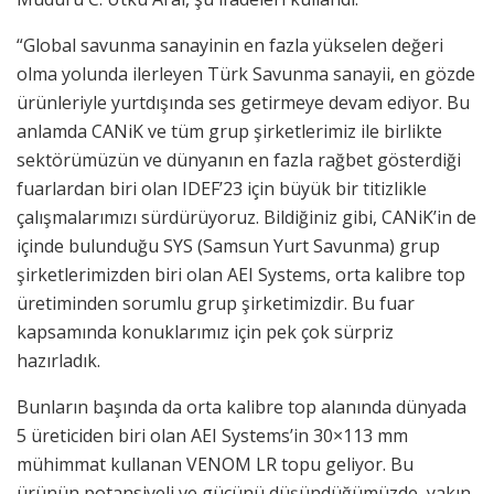
“Global savunma sanayinin en fazla yükselen değeri
olma yolunda ilerleyen Türk Savunma sanayii, en gözde
ürünleriyle yurtdışında ses getirmeye devam ediyor. Bu
anlamda CANiK ve tüm grup şirketlerimiz ile birlikte
sektörümüzün ve dünyanın en fazla rağbet gösterdiği
fuarlardan biri olan IDEF’23 için büyük bir titizlikle
çalışmalarımızı sürdürüyoruz. Bildiğiniz gibi, CANiK’in de
içinde bulunduğu SYS (Samsun Yurt Savunma) grup
şirketlerimizden biri olan AEI Systems, orta kalibre top
üretiminden sorumlu grup şirketimizdir. Bu fuar
kapsamında konuklarımız için pek çok sürpriz
hazırladık.
Bunların başında da orta kalibre top alanında dünyada
5 üreticiden biri olan AEI Systems’in 30×113 mm
mühimmat kullanan VENOM LR topu geliyor. Bu
ürünün potansiyeli ve gücünü düşündüğümüzde, yakın