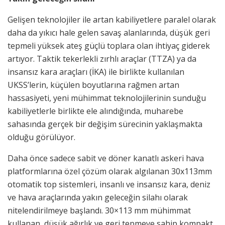
Gelişen teknolojiler ile artan kabiliyetlere paralel olarak
daha da yıkıcı hale gelen savaş alanlarında, düşük geri
tepmeli yüksek ateş güçlü toplara olan ihtiyaç giderek
artıyor. Taktik tekerlekli zırhlı araçlar (TTZA) ya da
insansız kara araçları (İKA) ile birlikte kullanılan
UKSS’lerin, küçülen boyutlarına rağmen artan
hassasiyeti, yeni mühimmat teknolojilerinin sunduğu
kabiliyetlerle birlikte ele alındığında, muharebe
sahasında gerçek bir değişim sürecinin yaklaşmakta
olduğu görülüyor.
Daha önce sadece sabit ve döner kanatlı askeri hava
platformlarına özel çözüm olarak algılanan 30x113mm
otomatik top sistemleri, insanlı ve insansız kara, deniz
ve hava araçlarında yakın geleceğin silahı olarak
nitelendirilmeye başlandı. 30×113 mm mühimmat
kullanan, düşük ağırlık ve geri tepmeye sahip kompakt