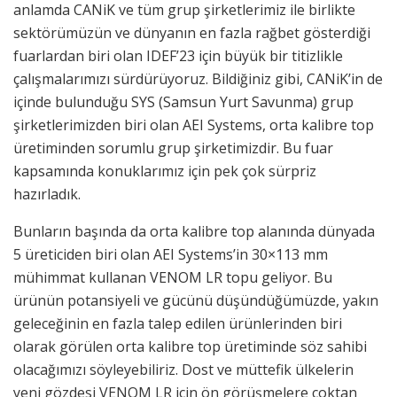
anlamda CANiK ve tüm grup şirketlerimiz ile birlikte
sektörümüzün ve dünyanın en fazla rağbet gösterdiği
fuarlardan biri olan IDEF’23 için büyük bir titizlikle
çalışmalarımızı sürdürüyoruz. Bildiğiniz gibi, CANiK’in de
içinde bulunduğu SYS (Samsun Yurt Savunma) grup
şirketlerimizden biri olan AEI Systems, orta kalibre top
üretiminden sorumlu grup şirketimizdir. Bu fuar
kapsamında konuklarımız için pek çok sürpriz
hazırladık.
Bunların başında da orta kalibre top alanında dünyada
5 üreticiden biri olan AEI Systems’in 30×113 mm
mühimmat kullanan VENOM LR topu geliyor. Bu
ürünün potansiyeli ve gücünü düşündüğümüzde, yakın
geleceğinin en fazla talep edilen ürünlerinden biri
olarak görülen orta kalibre top üretiminde söz sahibi
olacağımızı söyleyebiliriz. Dost ve müttefik ülkelerin
yeni gözdesi VENOM LR için ön görüşmelere çoktan