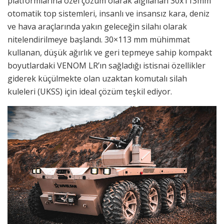
platformlarına özel çözüm olarak algılanan 30x113mm
otomatik top sistemleri, insanlı ve insansız kara, deniz
ve hava araçlarında yakın geleceğin silahı olarak
nitelendirilmeye başlandı. 30×113 mm mühimmat
kullanan, düşük ağırlık ve geri tepmeye sahip kompakt
boyutlardaki VENOM LR’ın sağladığı istisnai özellikler
giderek küçülmekte olan uzaktan komutalı silah
kuleleri (UKSS) için ideal çözüm teşkil ediyor.