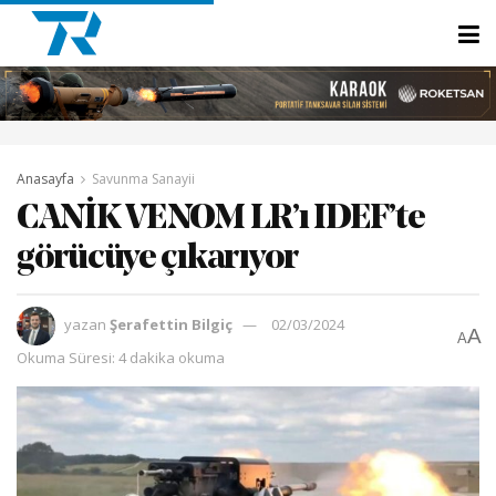
Anasayfa
Savunma Sanayii
CANİK VENOM LR’ı IDEF’te
görücüye çıkarıyor
yazan
Şerafettin Bilgiç
02/03/2024
A
A
Okuma Süresi: 4 dakika okuma