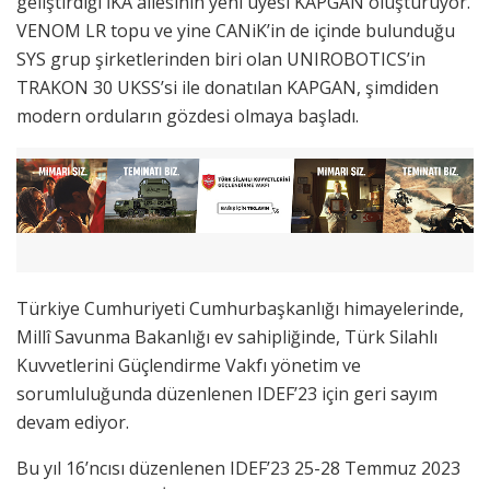
geliştirdiği İKA ailesinin yeni üyesi KAPGAN oluşturuyor.
VENOM LR topu ve yine CANiK’in de içinde bulunduğu
SYS grup şirketlerinden biri olan UNIROBOTICS’in
TRAKON 30 UKSS’si ile donatılan KAPGAN, şimdiden
modern orduların gözdesi olmaya başladı.
Türkiye Cumhuriyeti Cumhurbaşkanlığı himayelerinde,
Millî Savunma Bakanlığı ev sahipliğinde, Türk Silahlı
Kuvvetlerini Güçlendirme Vakfı yönetim ve
sorumluluğunda düzenlenen IDEF’23 için geri sayım
devam ediyor.
Bu yıl 16’ncısı düzenlenen IDEF’23 25-28 Temmuz 2023