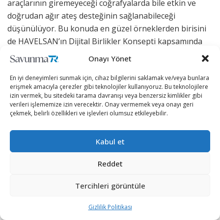
araçlarının giremeyeceği coğrafyalarda bile etkin ve
doğrudan ağır ateş desteğinin sağlanabileceği
düşünülüyor. Bu konuda en güzel örneklerden birisini
de HAVELSAN’ın Dijital Birlikler Konsepti kapsamında
geliştirdiği İKA ailesinin yeni üyesi KAPGAN oluşturuyor.
Onayı Yönet
VENOM LR topu ve yine CANiK’in de içinde bulunduğu
En iyi deneyimleri sunmak için, cihaz bilgilerini saklamak ve/veya bunlara
SYS grup şirketlerinden biri olan UNIROBOTICS’in
erişmek amacıyla çerezler gibi teknolojiler kullanıyoruz. Bu teknolojilere
TRAKON 30 UKSS’si ile donatılan KAPGAN, şimdiden
izin vermek, bu sitedeki tarama davranışı veya benzersiz kimlikler gibi
modern orduların gözdesi olmaya başladı.
verileri işlememize izin verecektir. Onay vermemek veya onayı geri
çekmek, belirli özellikleri ve işlevleri olumsuz etkileyebilir.
Türkiye Cumhuriyeti Cumhurbaşkanlığı himayelerinde,
Millî Savunma Bakanlığı ev sahipliğinde, Türk Silahlı
Kabul et
Kuvvetlerini Güçlendirme Vakfı yönetim ve
Reddet
sorumluluğunda düzenlenen IDEF’23 için geri sayım
devam ediyor.
Tercihleri görüntüle
Bu yıl 16’ncısı düzenlenen IDEF’23 25-28 Temmuz 2023
Gizlilik Politikası
tarihleri arasında İstanbul’daki Tüyap Fuar ve Kongre