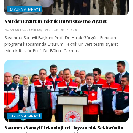
SAVUNMA SANAYII
SSB’den Erzurum Teknik Üniversitesi’ne Ziyaret
YAZAN
KÜBRA DEMIRBAŞ
2 GÜN ÖNCE
0
Savunma Sanayii Başkanı Prof. Dr. Haluk Görgün, Erzurum
programı kapsamında Erzurum Teknik Üniversitesi’ni ziyaret
ederek Rektör Prof. Dr. Bülent Çakmak...
SAVUNMA SANAYII
Savunma Sanayii Teknolojileri Hayvancılık Sektörünün