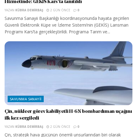
Hizmetinde: GEKİS Kars’ta tanıtıldı
YAZAN
KÜBRA DEMIRBAŞ
2 GÜN ÖNCE
0
Savunma Sanayii Başkanlığı koordinasyonunda hayata geçirilen
Güvenli Elektronik Küpe ve İzleme Sistemi’nin (GEKİS) Lansman
Programı Kars’ta gerçekleştirildi. Programa Tarım ve...
SAVUNMA SANAYII
Çin, nükleer görev kabiliyetli H-6N bombardıman uçağını
ilk kez sergiledi
YAZAN
KÜBRA DEMIRBAŞ
2 GÜN ÖNCE
0
Çin, stratejik hava gücünün önemli unsurlarından biri olarak