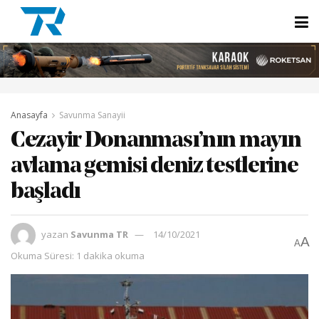
Anasayfa
Savunma Sanayii
Cezayir Donanması’nın mayın
avlama gemisi deniz testlerine
başladı
yazan
Savunma TR
14/10/2021
A
A
Okuma Süresi: 1 dakika okuma