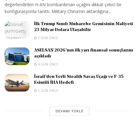
değerlendirilen H-6N bombardıman uçağını dikkat çekici bir
konfigürasyonla tanıttı. Military China’nın aktardığına...
İlk Trump Sınıfı Muharebe Gemisinin Maliyeti
23 Milyar Dolara Ulaşabilir
3 GÜN ÖNCE
ASELSAN 2026’nın ilk yarı finansal sonuçlarını
açıkladı
4 GÜN ÖNCE
İsrail’den Yerli Stealth Savaş Uçağı ve F-35
Esintili İHA Hedefi
5 GÜN ÖNCE
DEVAMI YÜKLE