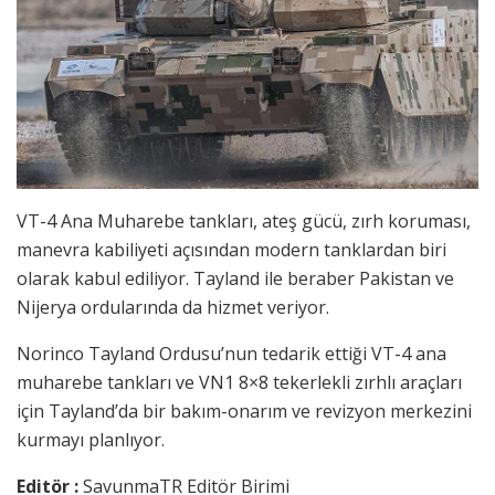
VT-4 Ana Muharebe tankları, ateş gücü, zırh koruması,
manevra kabiliyeti açısından modern tanklardan biri
olarak kabul ediliyor. Tayland ile beraber Pakistan ve
Nijerya ordularında da hizmet veriyor.
Norinco Tayland Ordusu’nun tedarik ettiği VT-4 ana
muharebe tankları ve VN1 8×8 tekerlekli zırhlı araçları
için Tayland’da bir bakım-onarım ve revizyon merkezini
kurmayı planlıyor.
Editör :
SavunmaTR Editör Birimi