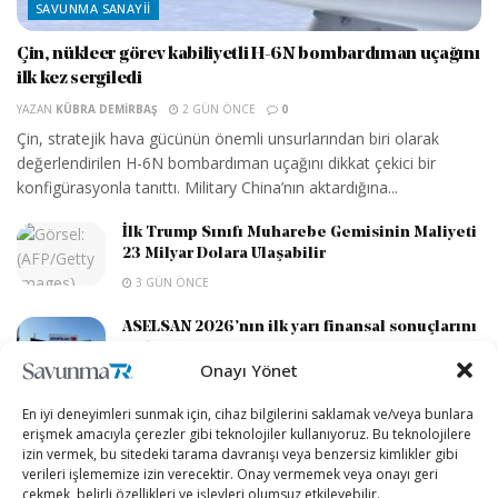
SAVUNMA SANAYII
Çin, nükleer görev kabiliyetli H-6N bombardıman uçağını
ilk kez sergiledi
YAZAN
KÜBRA DEMIRBAŞ
2 GÜN ÖNCE
0
Çin, stratejik hava gücünün önemli unsurlarından biri olarak
değerlendirilen H-6N bombardıman uçağını dikkat çekici bir
konfigürasyonla tanıttı. Military China’nın aktardığına...
İlk Trump Sınıfı Muharebe Gemisinin Maliyeti
23 Milyar Dolara Ulaşabilir
3 GÜN ÖNCE
ASELSAN 2026’nın ilk yarı finansal sonuçlarını
açıkladı
Onayı Yönet
4 GÜN ÖNCE
En iyi deneyimleri sunmak için, cihaz bilgilerini saklamak ve/veya bunlara
İsrail’den Yerli Stealth Savaş Uçağı ve F-35
erişmek amacıyla çerezler gibi teknolojiler kullanıyoruz. Bu teknolojilere
Esintili İHA Hedefi
izin vermek, bu sitedeki tarama davranışı veya benzersiz kimlikler gibi
5 GÜN ÖNCE
verileri işlememize izin verecektir. Onay vermemek veya onayı geri
çekmek, belirli özellikleri ve işlevleri olumsuz etkileyebilir.