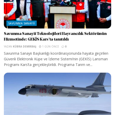
SAVUNMA SANAYII
Savunma Sanayii Teknolojileri Hayvancılık Sektörünün
Hizmetinde: GEKİS Kars’ta tanıtıldı
YAZAN
KÜBRA DEMIRBAŞ
1 GÜN ÖNCE
0
Savunma Sanayii Başkanlığı koordinasyonunda hayata geçirilen
Güvenli Elektronik Küpe ve İzleme Sistemi’nin (GEKİS) Lansman
Programı Kars’ta gerçekleştirildi. Programa Tarım ve...