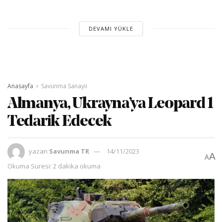
DEVAMI YÜKLE
Anasayfa
Savunma Sanayii
Almanya, Ukrayna’ya Leopard 1
Tedarik Edecek
yazan
Savunma TR
14/11/2023
A
A
Okuma Süresi: 2 dakika okuma