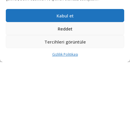
DEVAMI YÜKLE
Kabul et
Reddet
Tercihleri görüntüle
Gizlilik Politikası
“Etkin, Güvenilir, Haberdar”
+90 530 308 17 96
iletisim@savunmatr.com