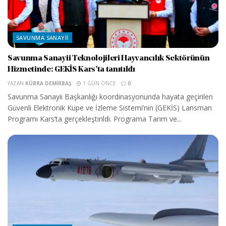
SAVUNMA SANAYII
Savunma Sanayii Teknolojileri Hayvancılık Sektörünün
Hizmetinde: GEKİS Kars’ta tanıtıldı
YAZAN
KÜBRA DEMIRBAŞ
1 GÜN ÖNCE
0
Savunma Sanayii Başkanlığı koordinasyonunda hayata geçirilen
Güvenli Elektronik Küpe ve İzleme Sistemi’nin (GEKİS) Lansman
Programı Kars’ta gerçekleştirildi. Programa Tarım ve...