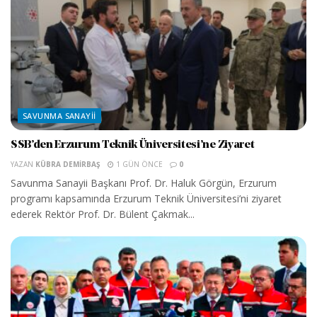
SAVUNMA SANAYII
SSB’den Erzurum Teknik Üniversitesi’ne Ziyaret
YAZAN
KÜBRA DEMIRBAŞ
1 GÜN ÖNCE
0
Savunma Sanayii Başkanı Prof. Dr. Haluk Görgün, Erzurum
programı kapsamında Erzurum Teknik Üniversitesi’ni ziyaret
ederek Rektör Prof. Dr. Bülent Çakmak...