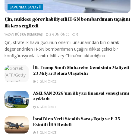
SAVUNMA SANAYII
Çin, nükleer görev kabiliyetli H-6N bombardıman uçağını
ilk kez sergiledi
YAZAN
KÜBRA DEMIRBAŞ
2 GÜN ÖNCE
0
Çin, stratejik hava gücünün önemli unsurlarından biri olarak
değerlendirilen H-6N bombardıman uçağını dikkat çekici bir
konfigürasyonla tanıttı. Military China’nın aktardığına...
İlk Trump Sınıfı Muharebe Gemisinin Maliyeti
23 Milyar Dolara Ulaşabilir
3 GÜN ÖNCE
ASELSAN 2026’nın ilk yarı finansal sonuçlarını
açıkladı
4 GÜN ÖNCE
İsrail’den Yerli Stealth Savaş Uçağı ve F-35
Esintili İHA Hedefi
5 GÜN ÖNCE