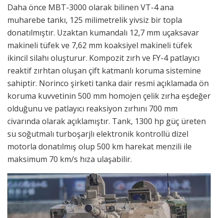
Daha önce MBT-3000 olarak bilinen VT-4 ana
muharebe tankı, 125 milimetrelik yivsiz bir topla
donatılmıştır. Uzaktan kumandalı 12,7 mm uçaksavar
makineli tüfek ve 7,62 mm koaksiyel makineli tüfek
ikincil silahı oluşturur. Kompozit zırh ve FY-4 patlayıcı
reaktif zırhtan oluşan çift katmanlı koruma sistemine
sahiptir. Norinco şirketi tanka dair resmi açıklamada ön
koruma kuvvetinin 500 mm homojen çelik zırha eşdeğer
olduğunu ve patlayıcı reaksiyon zırhını 700 mm
civarında olarak açıklamıştır. Tank, 1300 hp güç üreten
su soğutmalı turboşarjlı elektronik kontrollü dizel
motorla donatılmış olup 500 km harekat menzili ile
maksimum 70 km/s hıza ulaşabilir.