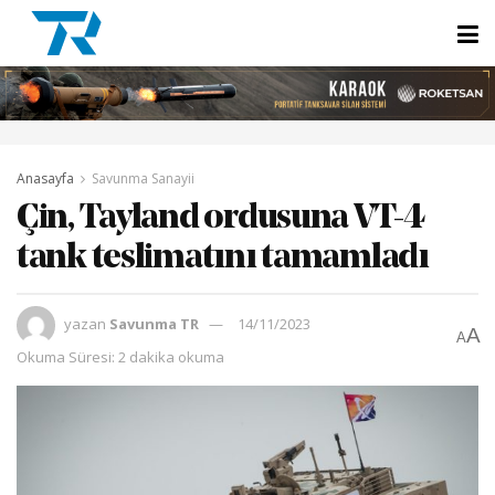
Anasayfa
Savunma Sanayii
Çin, Tayland ordusuna VT-4
tank teslimatını tamamladı
yazan
Savunma TR
14/11/2023
A
A
Okuma Süresi: 2 dakika okuma