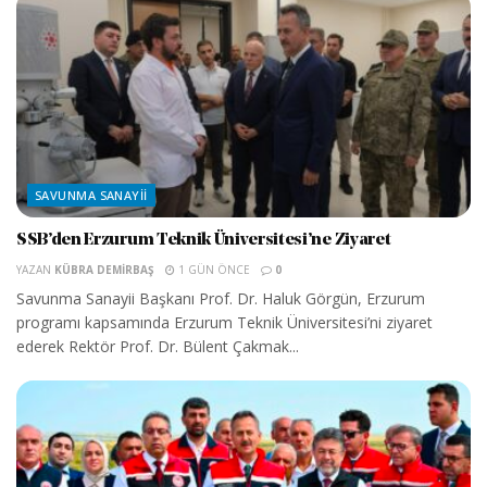
SAVUNMA SANAYII
SSB’den Erzurum Teknik Üniversitesi’ne Ziyaret
YAZAN
KÜBRA DEMIRBAŞ
1 GÜN ÖNCE
0
Savunma Sanayii Başkanı Prof. Dr. Haluk Görgün, Erzurum
programı kapsamında Erzurum Teknik Üniversitesi’ni ziyaret
ederek Rektör Prof. Dr. Bülent Çakmak...