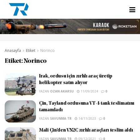
Anasayfa
Etiket
Norinco
Etiket:
Norinco
Irak, ordusu için zırhlı araç üretip
helikopter satın alıyor
YAZAN
OZAN AKARSU
11/09/2024
0
Çin, Tayland ordusuna VT-4 tank teslimatını
tamamladı
YAZAN
SAVUNMA TR
14/11/2023
0
Mali Çin’den VN2C zırhlı araçları teslim aldı
YAZAN
SAVUNMA TR
09/12/2021
0