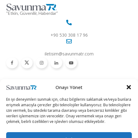
“Etkin, Güvenilir, Haberdar”
+90 530 308 17 96
iletisim@savunmatr.com
2026 © Savunma TR. Tüm Hakları Saklıdır.
Onayı Yönet
Savunma Sanayii
Kategoriler
SavunmaTR
En iyi deneyimleri sunmak için, cihaz bilgilerini saklamak ve/veya bunlara
Hava Platformları
Siber Güvenlik
Hakkımızda
erişmek amacıyla çerezler gibi teknolojiler kullanıyoruz. Bu teknolojilere
izin vermek, bu sitedeki tarama davranışı veya benzersiz kimlikler gibi
Kara Platformları
Teknoloji
Kariyer
verileri işlememize izin verecektir. Onay vermemek veya onayı geri
çekmek, belirli özellikleri ve işlevleri olumsuz etkileyebilir.
Deniz Platformları
Röportajlar
Gizlilik Politikası
İnsansız Sistemler
Politika
Künye