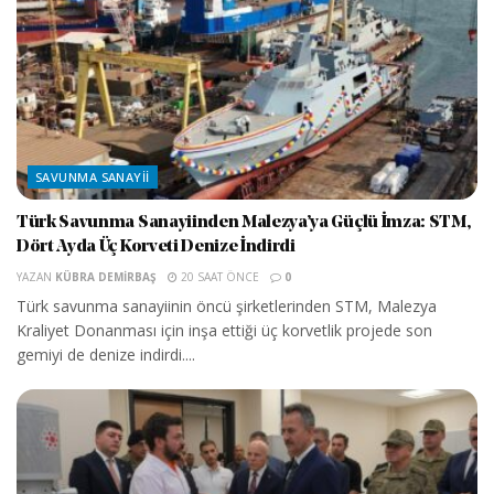
SAVUNMA SANAYII
Türk Savunma Sanayiinden Malezya’ya Güçlü İmza: STM,
Dört Ayda Üç Korveti Denize İndirdi
YAZAN
KÜBRA DEMIRBAŞ
20 SAAT ÖNCE
0
Türk savunma sanayiinin öncü şirketlerinden STM, Malezya
Kraliyet Donanması için inşa ettiği üç korvetlik projede son
gemiyi de denize indirdi....