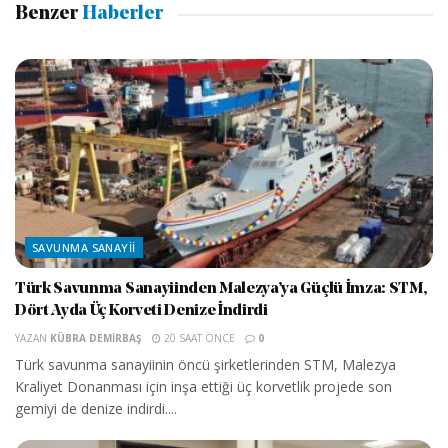
Benzer
Haberler
SAVUNMA SANAYII
Türk Savunma Sanayiinden Malezya’ya Güçlü İmza: STM,
Dört Ayda Üç Korveti Denize İndirdi
YAZAN
KÜBRA DEMIRBAŞ
20 SAAT ÖNCE
0
Türk savunma sanayiinin öncü şirketlerinden STM, Malezya
Kraliyet Donanması için inşa ettiği üç korvetlik projede son
gemiyi de denize indirdi....