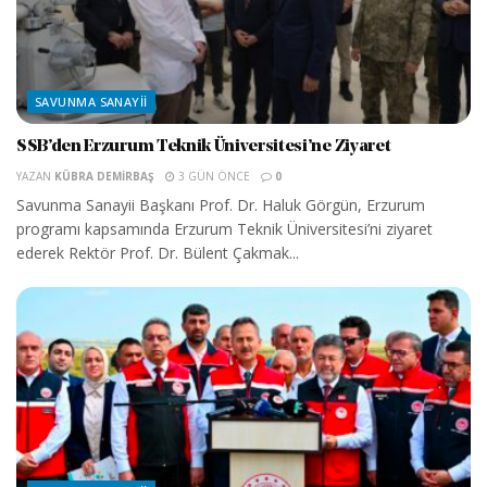
SAVUNMA SANAYII
SSB’den Erzurum Teknik Üniversitesi’ne Ziyaret
YAZAN
KÜBRA DEMIRBAŞ
3 GÜN ÖNCE
0
Savunma Sanayii Başkanı Prof. Dr. Haluk Görgün, Erzurum
programı kapsamında Erzurum Teknik Üniversitesi’ni ziyaret
ederek Rektör Prof. Dr. Bülent Çakmak...