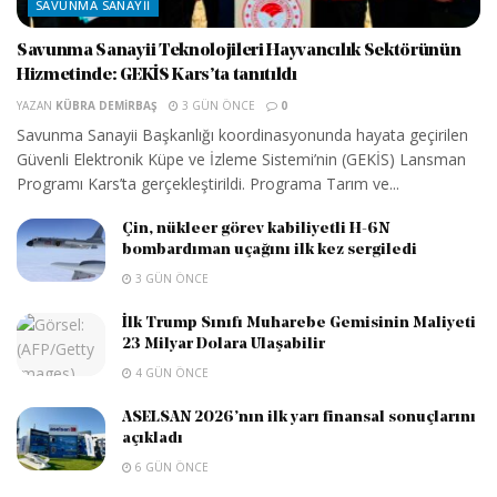
SAVUNMA SANAYII
Savunma Sanayii Teknolojileri Hayvancılık Sektörünün
Hizmetinde: GEKİS Kars’ta tanıtıldı
YAZAN
KÜBRA DEMIRBAŞ
3 GÜN ÖNCE
0
Savunma Sanayii Başkanlığı koordinasyonunda hayata geçirilen
Güvenli Elektronik Küpe ve İzleme Sistemi’nin (GEKİS) Lansman
Programı Kars’ta gerçekleştirildi. Programa Tarım ve...
Çin, nükleer görev kabiliyetli H-6N
bombardıman uçağını ilk kez sergiledi
3 GÜN ÖNCE
İlk Trump Sınıfı Muharebe Gemisinin Maliyeti
23 Milyar Dolara Ulaşabilir
4 GÜN ÖNCE
ASELSAN 2026’nın ilk yarı finansal sonuçlarını
açıkladı
6 GÜN ÖNCE