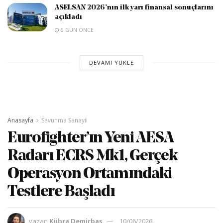
ASELSAN 2026’nın ilk yarı finansal sonuçlarını
açıkladı
6 GÜN ÖNCE
DEVAMI YÜKLE
Anasayfa
Savunma Sanayii
Eurofighter’ın Yeni AESA
Radarı ECRS Mk1, Gerçek
Operasyon Ortamındaki
Testlere Başladı
yazan
Kübra Demirbaş
10/06/2026