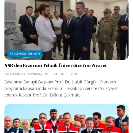
SAVUNMA SANAYII
SSB’den Erzurum Teknik Üniversitesi’ne Ziyaret
YAZAN
KÜBRA DEMIRBAŞ
3 GÜN ÖNCE
0
Savunma Sanayii Başkanı Prof. Dr. Haluk Görgün, Erzurum
programı kapsamında Erzurum Teknik Üniversitesi’ni ziyaret
ederek Rektör Prof. Dr. Bülent Çakmak...