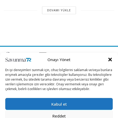
DEVAMI YÜKLE
Onayı Yönet
“Etkin, Güvenilir, Haberdar”
+90 530 308 17 96
En iyi deneyimleri sunmak için, cihaz bilgilerini saklamak ve/veya bunlara
iletisim@savunmatr.com
erişmek amacıyla çerezler gibi teknolojiler kullanıyoruz. Bu teknolojilere
izin vermek, bu sitedeki tarama davranışı veya benzersiz kimlikler gibi
verileri işlememize izin verecektir. Onay vermemek veya onayı geri
çekmek, belirli özellikleri ve işlevleri olumsuz etkileyebilir.
2026 © Savunma TR. Tüm Hakları Saklıdır.
Kabul et
Savunma Sanayii
Kategoriler
SavunmaTR
Reddet
Hava Platformları
Siber Güvenlik
Hakkımızda