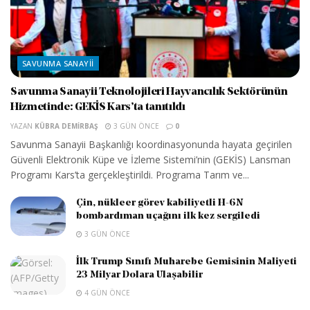
SAVUNMA SANAYII
Savunma Sanayii Teknolojileri Hayvancılık Sektörünün
Hizmetinde: GEKİS Kars’ta tanıtıldı
YAZAN
KÜBRA DEMIRBAŞ
3 GÜN ÖNCE
0
Savunma Sanayii Başkanlığı koordinasyonunda hayata geçirilen
Güvenli Elektronik Küpe ve İzleme Sistemi’nin (GEKİS) Lansman
Programı Kars’ta gerçekleştirildi. Programa Tarım ve...
Çin, nükleer görev kabiliyetli H-6N
bombardıman uçağını ilk kez sergiledi
3 GÜN ÖNCE
İlk Trump Sınıfı Muharebe Gemisinin Maliyeti
23 Milyar Dolara Ulaşabilir
4 GÜN ÖNCE