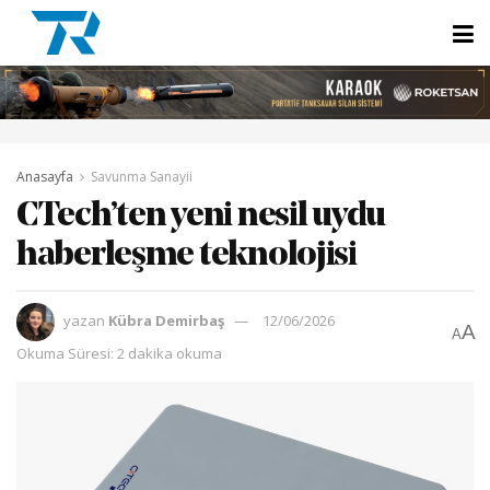
Anasayfa
Savunma Sanayii
CTech’ten yeni nesil uydu
haberleşme teknolojisi
yazan
Kübra Demirbaş
12/06/2026
A
A
Okuma Süresi: 2 dakika okuma