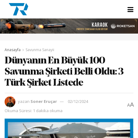
Anasayfa
Savunma Sanayii
Dünyanın En Büyük 100
Savunma Şirketi Belli Oldu: 3
Türk Şirket Listede
yazan
Soner Eruçar
02/12/2024
A
A
Okuma Süresi: 1 dakika okuma