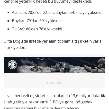
kendine yeterlilik hedefi bu büyümeyi destekledi.
Aselsan: 2022’de 62. sıradayken 54. sıraya yükseldi.
Baykar: 79’dan 69’a yükseldi.
TUSAŞ: 88’den 78’e yükseldi.
Orta Doğu’da listede yer alan toplam altı şirketin yarısı
Türkiye’den.
REKLAM
İsrail merkezli üç şirket ise toplamda 13,6 milyar dolarlık
silah geliriyle rekor kırdı. SIPRI’ye göre, bölgedeki
savunma sanayi büyümeye devam edecek.