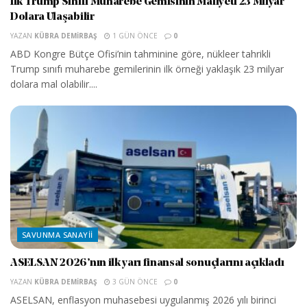
İlk Trump Sınıfı Muharebe Gemisinin Maliyeti 23 Milyar
Dolara Ulaşabilir
YAZAN
KÜBRA DEMIRBAŞ
1 GÜN ÖNCE
0
ABD Kongre Bütçe Ofisi’nin tahminine göre, nükleer tahrikli
Trump sınıfı muharebe gemilerinin ilk örneği yaklaşık 23 milyar
dolara mal olabilir....
SAVUNMA SANAYII
ASELSAN 2026’nın ilk yarı finansal sonuçlarını açıkladı
YAZAN
KÜBRA DEMIRBAŞ
3 GÜN ÖNCE
0
ASELSAN, enflasyon muhasebesi uygulanmış 2026 yılı birinci