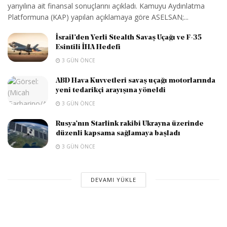
yarıyılına ait finansal sonuçlarını açıkladı. Kamuyu Aydınlatma
Platformuna (KAP) yapılan açıklamaya göre ASELSAN;...
İsrail’den Yerli Stealth Savaş Uçağı ve F-35
Esintili İHA Hedefi
3 GÜN ÖNCE
ABD Hava Kuvvetleri savaş uçağı motorlarında
yeni tedarikçi arayışına yöneldi
3 GÜN ÖNCE
Rusya’nın Starlink rakibi Ukrayna üzerinde
düzenli kapsama sağlamaya başladı
3 GÜN ÖNCE
DEVAMI YÜKLE