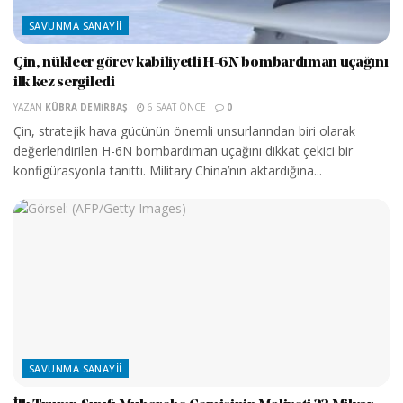
SAVUNMA SANAYII
Çin, nükleer görev kabiliyetli H-6N bombardıman uçağını
ilk kez sergiledi
YAZAN
KÜBRA DEMIRBAŞ
6 SAAT ÖNCE
0
Çin, stratejik hava gücünün önemli unsurlarından biri olarak
değerlendirilen H-6N bombardıman uçağını dikkat çekici bir
konfigürasyonla tanıttı. Military China’nın aktardığına...
SAVUNMA SANAYII