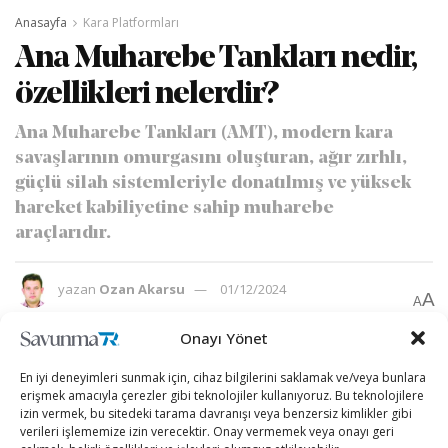
Anasayfa
Kara Platformları
Ana Muharebe Tankları nedir,
özellikleri nelerdir?
Ana Muharebe Tankları (AMT), modern kara
savaşlarının omurgasını oluşturan, ağır zırhlı,
güçlü silah sistemleriyle donatılmış ve yüksek
hareket kabiliyetine sahip muharebe
araçlarıdır.
yazan
Ozan Akarsu
01/12/2024
A
A
Okuma Süresi: 10 dakika okuma
Onayı Yönet
En iyi deneyimleri sunmak için, cihaz bilgilerini saklamak ve/veya bunlara
erişmek amacıyla çerezler gibi teknolojiler kullanıyoruz. Bu teknolojilere
izin vermek, bu sitedeki tarama davranışı veya benzersiz kimlikler gibi
verileri işlememize izin verecektir. Onay vermemek veya onayı geri