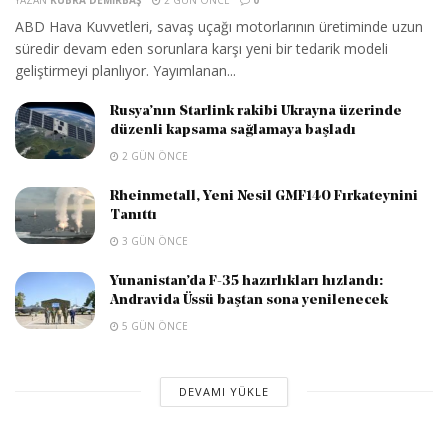
ABD Hava Kuvvetleri, savaş uçağı motorlarının üretiminde uzun
süredir devam eden sorunlara karşı yeni bir tedarik modeli
geliştirmeyi planlıyor. Yayımlanan...
Rusya’nın Starlink rakibi Ukrayna üzerinde
düzenli kapsama sağlamaya başladı
2 GÜN ÖNCE
Rheinmetall, Yeni Nesil GMF140 Fırkateynini
Tanıttı
3 GÜN ÖNCE
Yunanistan’da F-35 hazırlıkları hızlandı:
Andravida Üssü baştan sona yenilenecek
5 GÜN ÖNCE
DEVAMI YÜKLE