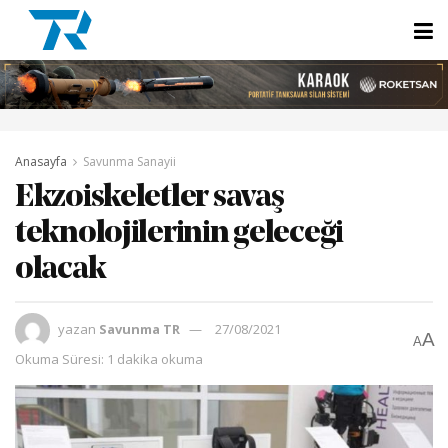
Anasayfa
Savunma Sanayii
Ekzoiskeletler savaş
teknolojilerinin geleceği
olacak
yazan
Savunma TR
27/08/2021
A
A
Okuma Süresi: 1 dakika okuma