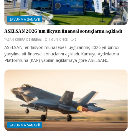
SAVUNMA SANAYII
ASELSAN 2026’nın ilk yarı finansal sonuçlarını açıkladı
YAZAN
KÜBRA DEMIRBAŞ
1 GÜN ÖNCE
0
ASELSAN, enflasyon muhasebesi uygulanmış 2026 yılı birinci
yarıyılına ait finansal sonuçlarını açıkladı. Kamuyu Aydınlatma
Platformuna (KAP) yapılan açıklamaya göre ASELSAN;...
SAVUNMA SANAYII