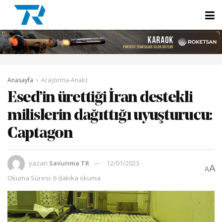
Anasayfa
Araştırma-Analiz
Esed’in ürettiği İran destekli
milislerin dağıttığı uyuşturucu:
Captagon
yazan
Savunma TR
12/01/2023
A
A
Okuma Süresi: 6 dakika okuma