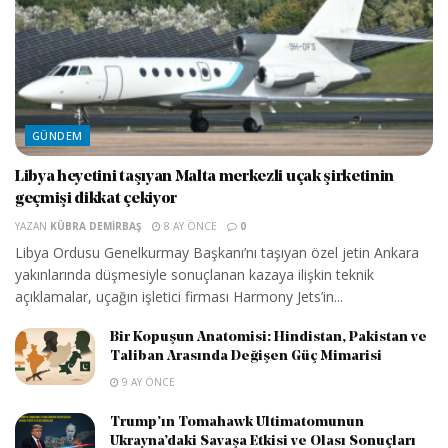
GÜNDEM
Libya heyetini taşıyan Malta merkezli uçak şirketinin
geçmişi dikkat çekiyor
YAZAN
KÜBRA DEMIRBAŞ
8 AY ÖNCE
0
Libya Ordusu Genelkurmay Başkanı’nı taşıyan özel jetin Ankara
yakınlarında düşmesiyle sonuçlanan kazaya ilişkin teknik
açıklamalar, uçağın işletici firması Harmony Jets’in...
Bir Kopuşun Anatomisi: Hindistan, Pakistan ve
Taliban Arasında Değişen Güç Mimarisi
9 AY ÖNCE
Trump’ın Tomahawk Ultimatomunun
Ukrayna’daki Savaşa Etkisi ve Olası Sonuçları