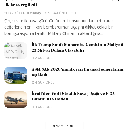
ilk kez sergiledi
YAZAN
KÜBRA DEMIRBAŞ
22 SAAT ÖNCE
0
Çin, stratejik hava gücünün önemli unsurlarından biri olarak
değerlendirilen H-6N bombardıman uçağını dikkat çekici bir
konfigürasyonla tanıttı. Military China’nın aktardığına...
İlk Trump Sınıfı Muharebe Gemisinin Maliyeti
23 Milyar Dolara Ulaşabilir
2 GÜN ÖNCE
ASELSAN 2026’nın ilk yarı finansal sonuçlarını
açıkladı
4 GÜN ÖNCE
İsrail’den Yerli Stealth Savaş Uçağı ve F-35
Esintili İHA Hedefi
4 GÜN ÖNCE
DEVAMI YÜKLE