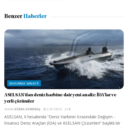
Benzer
Haberler
SAVUNMA SANAYII
ASELSAN’dan deniz harbine dair yeni analiz: İDA’lar ve
yerli çözümler
YAZAN
KÜBRA DEMIRBAŞ
2 AY ÖNCE
0
ASELSAN, X hesabında “Deniz Harbinin İcrasındaki Değişim -
İnsansız Deniz Araçları (İDA) ve ASELSAN Çözümleri” başlıklı bir