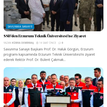
SAVUNMA SANAYII
SSB’den Erzurum Teknik Üniversitesi’ne Ziyaret
YAZAN
KÜBRA DEMIRBAŞ
14 SAAT ÖNCE
0
Savunma Sanayii Başkanı Prof. Dr. Haluk Görgün, Erzurum
programı kapsamında Erzurum Teknik Üniversitesi’ni ziyaret
ederek Rektör Prof. Dr. Bülent Çakmak...