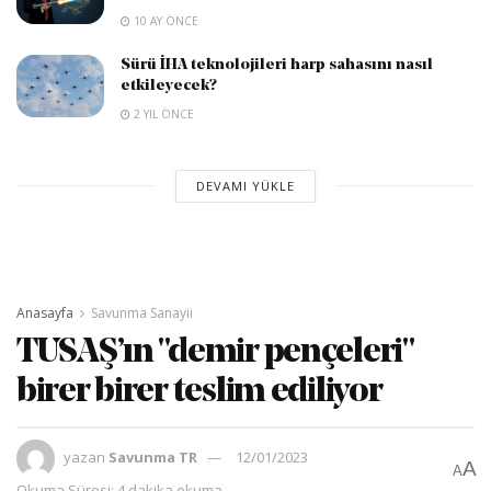
10 AY ÖNCE
Sürü İHA teknolojileri harp sahasını nasıl
etkileyecek?
2 YIL ÖNCE
DEVAMI YÜKLE
Anasayfa
Savunma Sanayii
TUSAŞ’ın "demir pençeleri"
birer birer teslim ediliyor
yazan
Savunma TR
12/01/2023
A
A
Okuma Süresi: 4 dakika okuma