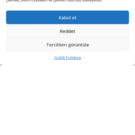
çekmek, belirli özellikleri ve işlevleri olumsuz etkileyebilir.
Kabul et
Reddet
2022’de yaptığı satışlar ile Savunma Sanayi Kara Aracı
Üreticileri arasında ihracat lideri olan BMC, yeni üretim
Tercihleri görüntüle
faaliyetlerine hız kesmeden devam ediyor.
Gizlilik Politikası
BMC, yeni yıla girmeden önce şirketin yıl içerisindeki
üretim faaliyetlerinin özeti niteliğinde bir video
yayınlamıştı. Yayınlanan videoda adı henüz bilinmeyen
4×4 zırhlı personel taşıyıcı aracın görüntüleri dikkat
çekti.
Videoda yer alan siyah renkli aracın; BMC üretimi
VURAN ve AMAZON’a benzediği ve üzerine ASELSAN
üretimi SARP Uzaktan Komutalı Stabilize Silah
Sistemi’nin entegre edildiği görülüyor.