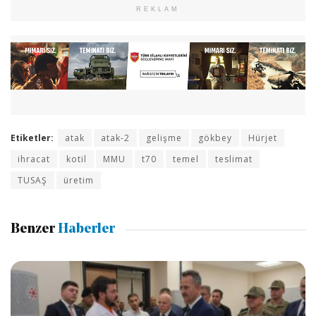
REKLAM
Etiketler:
atak
atak-2
gelişme
gökbey
Hürjet
ihracat
kotil
MMU
t70
temel
teslimat
TUSAŞ
üretim
Benzer
Haberler