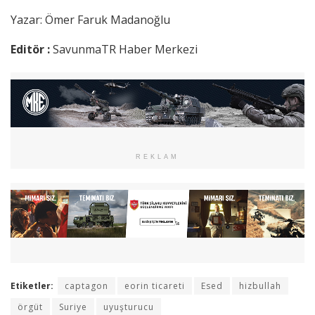
Yazar: Ömer Faruk Madanoğlu
Editör :
SavunmaTR Haber Merkezi
REKLAM
Etiketler:
captagon
eorin ticareti
Esed
hizbullah
örgüt
Suriye
uyuşturucu