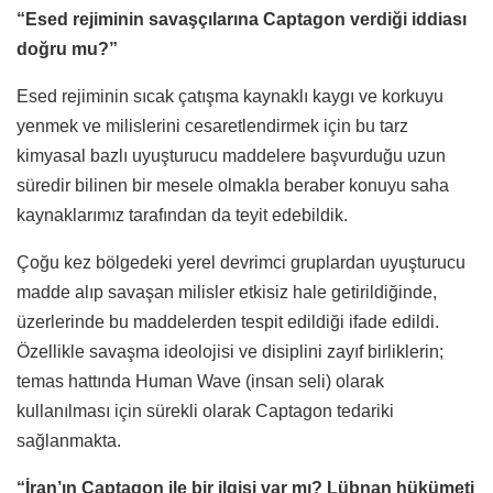
“Esed rejiminin savaşçılarına Captagon verdiği iddiası
doğru mu?”
Esed rejiminin sıcak çatışma kaynaklı kaygı ve korkuyu
yenmek ve milislerini cesaretlendirmek için bu tarz
kimyasal bazlı uyuşturucu maddelere başvurduğu uzun
süredir bilinen bir mesele olmakla beraber konuyu saha
kaynaklarımız tarafından da teyit edebildik.
Çoğu kez bölgedeki yerel devrimci gruplardan uyuşturucu
madde alıp savaşan milisler etkisiz hale getirildiğinde,
üzerlerinde bu maddelerden tespit edildiği ifade edildi.
Özellikle savaşma ideolojisi ve disiplini zayıf birliklerin;
temas hattında Human Wave (insan seli) olarak
kullanılması için sürekli olarak Captagon tedariki
sağlanmakta.
“İran’ın Captagon ile bir ilgisi var mı? Lübnan hükümeti