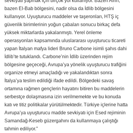
sevkiyatı yapmak için birçok yol kullanıyor. Bazen Afrin,
bazen El-Bab bölgesini, nadir olsa da İdlib bölgesini
kullanıyor. Uyuşturucu maddeler ve taşeronları, HTŞ iç
güvenlik birimlerinin yoğun çabaları sonucu birkaç defa
yüksek miktarlarda yakalanmıştı. Yerel önleme
operasyonları kapsamında uluslararası uyuşturucu ticareti
yapan İtalyan mafya lideri Bruno Carbone isimli şahıs dahi
İdlib’te tutuklandı. Carbone’nin İdlib üzerinden rejim
bölgesine geçeceği, Avrupa’ya yönelik uyuşturucu trafiğini
organize etmeyi amaçladığı ve yakalandıktan sonra
İtalya’ya teslim edildiği ifade edildi. Bölgedeki savaş
ortamına rağmen gençlerin hayatını bitiren bu maddelerin
serbestçe dolaşmasına izin verilmemekte ve bu konuda
katı ve titiz politikalar yürütülmektedir. Türkiye içlerine hatta
Avrupa’ya uyuşturucu madde sevkiyatı için Esed rejiminin
Samandağ-Keseb güzergahını da kullanmaya çalıştığı
tahmin ediliyor.”