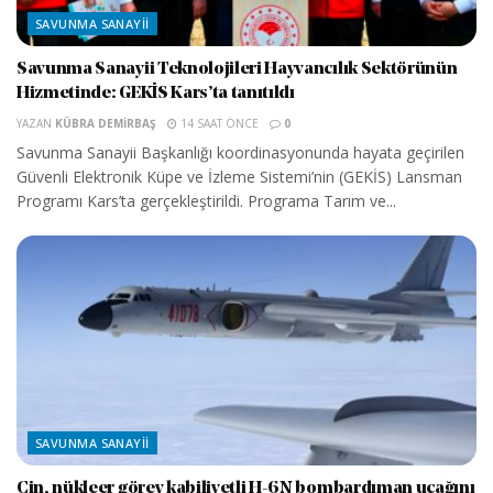
SAVUNMA SANAYII
Savunma Sanayii Teknolojileri Hayvancılık Sektörünün
Hizmetinde: GEKİS Kars’ta tanıtıldı
YAZAN
KÜBRA DEMIRBAŞ
14 SAAT ÖNCE
0
Savunma Sanayii Başkanlığı koordinasyonunda hayata geçirilen
Güvenli Elektronik Küpe ve İzleme Sistemi’nin (GEKİS) Lansman
Programı Kars’ta gerçekleştirildi. Programa Tarım ve...
SAVUNMA SANAYII
Çin, nükleer görev kabiliyetli H-6N bombardıman uçağını