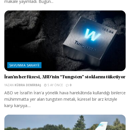
makale yayımladı. Bugün...
SAVUNMA SANAYII
İran’ın her füzesi, ABD’nin “Tungsten” stoklarını tüketiyor
YAZAN
KÜBRA DEMIRBAŞ
5 AY ÖNCE
0
ABD ve İsrail'in İran'a yönelik hava harekâtında kullandığı binlerce
mühimmatta yer alan tungsten metali, küresel bir arz kriziyle
karşı karşıya....