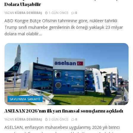
Dolara Ulaşabilir
YAZAN
KÜBRA DEMIRBAŞ
1 GÜN ÖNCE
0
ABD Kongre Bütçe Ofisi’nin tahminine göre, nükleer tahrikli
Trump sınıfı muharebe gemilerinin ilk örneği yaklaşık 23 milyar
dolara mal olabilir....
SAVUNMA SANAYII
ASELSAN 2026’nın ilk yarı finansal sonuçlarını açıkladı
YAZAN
KÜBRA DEMIRBAŞ
3 GÜN ÖNCE
0
ASELSAN, enflasyon muhasebesi uygulanmış 2026 yılı birinci