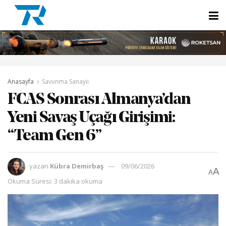
Anasayfa
Savunma Sanayii
FCAS Sonrası Almanya’dan
Yeni Savaş Uçağı Girişimi:
“Team Gen 6”
yazan
Kübra Demirbaş
09/06/2026
A
A
Okuma Süresi: 3 dakika okuma