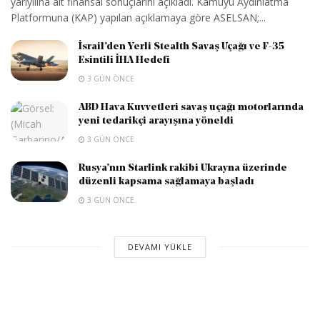
yarıyılına ait finansal sonuçlarını açıkladı. Kamuyu Aydınlatma
Platformuna (KAP) yapılan açıklamaya göre ASELSAN;...
İsrail’den Yerli Stealth Savaş Uçağı ve F-35
Esintili İHA Hedefi
3 GÜN ÖNCE
ABD Hava Kuvvetleri savaş uçağı motorlarında
yeni tedarikçi arayışına yöneldi
3 GÜN ÖNCE
Rusya’nın Starlink rakibi Ukrayna üzerinde
düzenli kapsama sağlamaya başladı
3 GÜN ÖNCE
DEVAMI YÜKLE