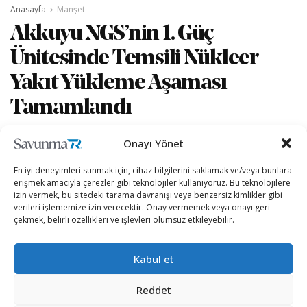
Anasayfa
Manşet
Akkuyu NGS’nin 1. Güç
Ünitesinde Temsili Nükleer
Yakıt Yükleme Aşaması
Tamamlandı
Onayı Yönet
yazan
Kübra Demirbaş
09/06/2026
A
A
Okuma Süresi: 2 dakika okuma
En iyi deneyimleri sunmak için, cihaz bilgilerini saklamak ve/veya bunlara
erişmek amacıyla çerezler gibi teknolojiler kullanıyoruz. Bu teknolojilere
izin vermek, bu sitedeki tarama davranışı veya benzersiz kimlikler gibi
verileri işlememize izin verecektir. Onay vermemek veya onayı geri
çekmek, belirli özellikleri ve işlevleri olumsuz etkileyebilir.
Kabul et
Reddet