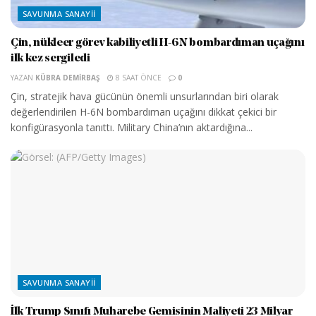
SAVUNMA SANAYII
Çin, nükleer görev kabiliyetli H-6N bombardıman uçağını
ilk kez sergiledi
YAZAN
KÜBRA DEMIRBAŞ
8 SAAT ÖNCE
0
Çin, stratejik hava gücünün önemli unsurlarından biri olarak
değerlendirilen H-6N bombardıman uçağını dikkat çekici bir
konfigürasyonla tanıttı. Military China’nın aktardığına...
SAVUNMA SANAYII
İlk Trump Sınıfı Muharebe Gemisinin Maliyeti 23 Milyar