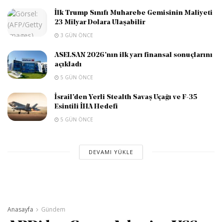
İlk Trump Sınıfı Muharebe Gemisinin Maliyeti
23 Milyar Dolara Ulaşabilir
3 GÜN ÖNCE
ASELSAN 2026’nın ilk yarı finansal sonuçlarını
açıkladı
5 GÜN ÖNCE
İsrail’den Yerli Stealth Savaş Uçağı ve F-35
Esintili İHA Hedefi
5 GÜN ÖNCE
DEVAMI YÜKLE
Anasayfa
Gündem