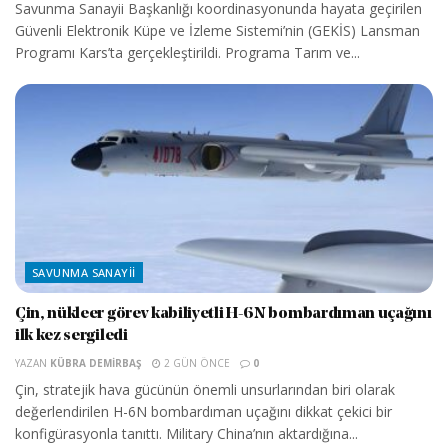
Savunma Sanayii Başkanlığı koordinasyonunda hayata geçirilen
Güvenli Elektronik Küpe ve İzleme Sistemi’nin (GEKİS) Lansman
Programı Kars’ta gerçekleştirildi. Programa Tarım ve...
SAVUNMA SANAYII
Çin, nükleer görev kabiliyetli H-6N bombardıman uçağını
ilk kez sergiledi
YAZAN
KÜBRA DEMIRBAŞ
2 GÜN ÖNCE
0
Çin, stratejik hava gücünün önemli unsurlarından biri olarak
değerlendirilen H-6N bombardıman uçağını dikkat çekici bir
konfigürasyonla tanıttı. Military China’nın aktardığına...