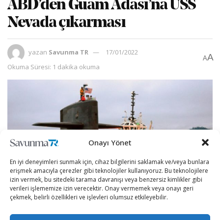
ABD’den Guam Adası’na USS
Nevada çıkarması
yazan
Savunma TR
17/01/2022
A
A
Okuma Süresi: 1 dakika okuma
Onayı Yönet
En iyi deneyimleri sunmak için, cihaz bilgilerini saklamak ve/veya bunlara
erişmek amacıyla çerezler gibi teknolojiler kullanıyoruz. Bu teknolojilere
izin vermek, bu sitedeki tarama davranışı veya benzersiz kimlikler gibi
verileri işlememize izin verecektir. Onay vermemek veya onayı geri
çekmek, belirli özellikleri ve işlevleri olumsuz etkileyebilir.
Hint-Pasifik’te gergin seyreden ilişkiler ABD’nin Guam