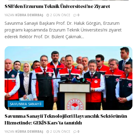
SSB’den Erzurum Teknik Üniversitesi’ne Ziyaret
YAZAN
KÜBRA DEMIRBAŞ
2 GÜN ÖNCE
0
Savunma Sanayii Başkanı Prof. Dr. Haluk Görgün, Erzurum
programı kapsamında Erzurum Teknik Üniversitesi’ni ziyaret
ederek Rektör Prof. Dr. Bülent Çakmak...
SAVUNMA SANAYII
Savunma Sanayii Teknolojileri Hayvancılık Sektörünün
Hizmetinde: GEKİS Kars’ta tanıtıldı
YAZAN
KÜBRA DEMIRBAŞ
2 GÜN ÖNCE
0