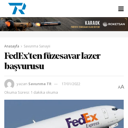
Anasayfa
Savunma Sanayii
FedEx’ten füzesavar lazer
başvurusu
yazan
Savunma TR
17/01/2022
A
A
Okuma Süresi: 1 dakika okuma