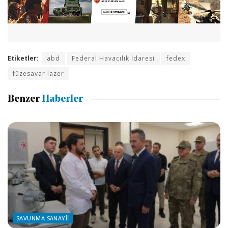
Etiketler:
abd
Federal Havacılık İdaresi
fedex
füzesavar lazer
Benzer
Haberler
SAVUNMA SANAYII