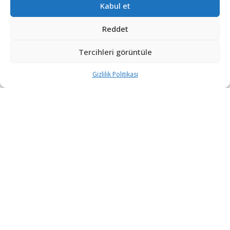
Kabul et
Adası’na yeni bir denizaltı göndermesiyle tırmanabilir.
ABD’nin USS Nevada balistik füze denizaltısı, 15 Ocak
Reddet
Cumartesi günü ABD’ye bağlı Guam Adası’ndaki
Tercihleri görüntüle
donanma üssüne girdi.
Gizlilik Politikası
ABD ordusundan yapılan açıklamaya göre; ABD’nin
bölgedeki müttefikleriyle arasındaki iş birliğini
güçlendirecek bu liman ziyareti, ABD’nin kapasitesini,
esnekliğini, hazırlığını ve Hint-Pasifik bölgesel güvenlik
ve istikrarına olan bağlılığının devam ettiği anlamını
taşıyor.