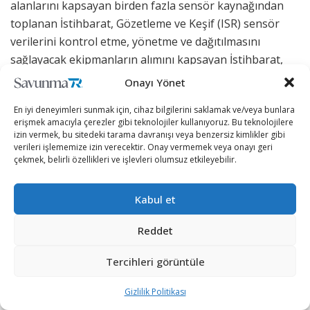
alanlarını kapsayan birden fazla sensör kaynağından
toplanan İstihbarat, Gözetleme ve Keşif (ISR) sensör
verilerini kontrol etme, yönetme ve dağıtılmasını
sağlayacak ekipmanların alımını kapsayan İstihbarat,
Gözetleme, Hedef Tespit ve Keşif (ISTAR) Sözleşmesi,
Onayı Yönet
· Elde edilen verinin işlenmesi ve aktarımı ile komuta
En iyi deneyimleri sunmak için, cihaz bilgilerini saklamak ve/veya bunlara
erişmek amacıyla çerezler gibi teknolojiler kullanıyoruz. Bu teknolojilere
merkezlerinde karar alımı sırasında destek sağlayacak
izin vermek, bu sitedeki tarama davranışı veya benzersiz kimlikler gibi
yazılımların geliştirilmesini içeren Uygulama Sürdürme
verileri işlememize izin verecektir. Onay vermemek veya onayı geri
Hizmetleri Sözleşmesi,
çekmek, belirli özellikleri ve işlevleri olumsuz etkileyebilir.
· ISR sistemlerinin entegre olacağı ve sensörlerden
Kabul et
elde edilen verilerin ve aktarımını sağlayacak omurga
ağın kurulumunun yapılacağı Uygulama Sürdürme
Reddet
Hizmetleri Sözleşmesi,
Tercihleri görüntüle
· ISR sistemleri, yazılımlar ve omurga ağın birbirine
entegrasyonunu içeren Sistem Mühendisliği ve
Gizlilik Politikası
Entegrasyon Sürdürme Sözleşmesi.