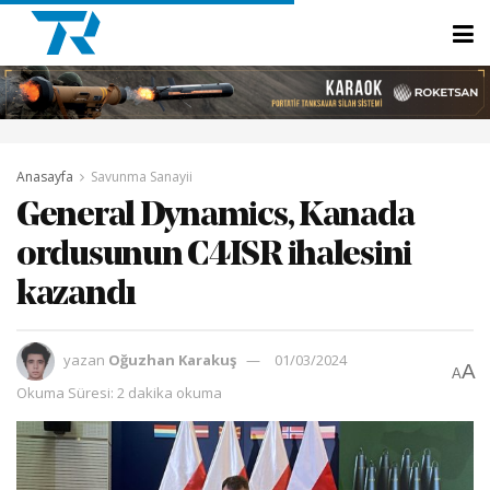
Anasayfa
Savunma Sanayii
General Dynamics, Kanada
ordusunun C4ISR ihalesini
kazandı
yazan
Oğuzhan Karakuş
01/03/2024
A
A
Okuma Süresi: 2 dakika okuma