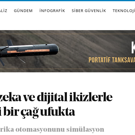
LIZ
GÜNDEM
İNFOGRAFIK
SIBER GÜVENLIK
TEKNOLOJ
ka ve dijital ikizlerle
 bir çağ ufukta
fabrika otomasyonunu simülasyon