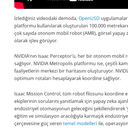
İzlediğiniz videodaki demoda,
OpenUSD
uygulamaları
platformu kullanılarak oluşturulan 100.000 metrekarelik
çok sayıda otonom mobil robot (AMR), görsel yapay ze
olarak işlev görüyor.
NVIDIA’nın Isaac Perceptor’ü, her bir otonom mobil ro
sağlıyor. NVIDIA Metropolis platformu ise, çeşitli ka
faaliyetlerin merkezi bir haritasını oluşturuyor. NVI
optimum rotaları hesaplayarak koordine sağlıyor.
Isaac Mission Control, tüm robot filosunu koordine 
ekiplerinin sorularını yanıtlamak için yapay zeka ajanla
endüstriyel otomasyonun geleceğini şekillendirerek ‘
eğitim ve simülasyon aracılığıyla karmaşık endüstriyel 
çerçevesine güç veren
temel modelleri
ile, operasyon