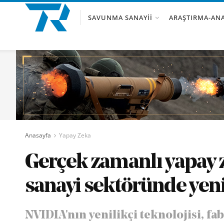
SAVUNMA SANAYII
ARAŞTIRMA-ANA
Anasayfa
Yapay Zeka
Gerçek zamanlı yapay ze
sanayi sektöründe yeni
NVIDIA'nın yenilikçi teknolojisi, 