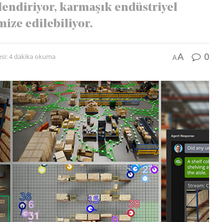
llendiriyor, karmaşık endüstriyel
mize edilebiliyor.
0
A
si: 4 dakika okuma
A