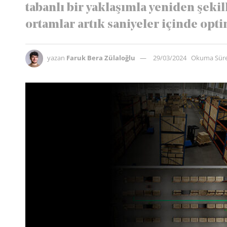
tabanlı bir yaklaşımla yeniden şeki
ortamlar artık saniyeler içinde opti
yazan
Faruk Bera Zülaloğlu
29/03/2024
Okuma Süre