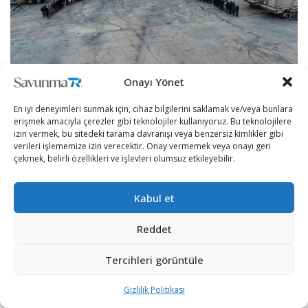
Onayı Yönet
En iyi deneyimleri sunmak için, cihaz bilgilerini saklamak ve/veya bunlara
erişmek amacıyla çerezler gibi teknolojiler kullanıyoruz. Bu teknolojilere
izin vermek, bu sitedeki tarama davranışı veya benzersiz kimlikler gibi
ASELSAN Genel Müdürü Ahmet Akyol, geçtiğimiz
verileri işlememize izin verecektir. Onay vermemek veya onayı geri
günlerde SİPER HSS ile ilgili yaptığı açıklamada, “SİPER’in
çekmek, belirli özellikleri ve işlevleri olumsuz etkileyebilir.
bu günlerde kabullerini yapıyoruz. Seneye, Türk
Ordusu kullanıyor olacak. Coğrafyamız; ‘Güçlü Ekonomi,
Kabul et
Güçlü Ordu, Güçlü Türkiye’yi” zorunlu kılıyor. Bugün
dünyanın son 30 yıldaki bütün çatışma alanlarının
Reddet
hepsi, etrafımızda cereyan ediyor.” ifadelerini
Tercihleri görüntüle
kullanmıştı.
Bir süredir atış testlerini başarıyla icra eden SİPER Hava
Gizlilik Politikası