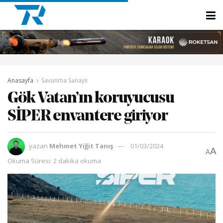
Anasayfa
Savunma Sanayii
Gök Vatan’ın koruyucusu
SİPER envantere giriyor
yazan
Mehmet Yiğit Tanış
01/03/2024
A
A
Okuma Süresi: 2 dakika okuma