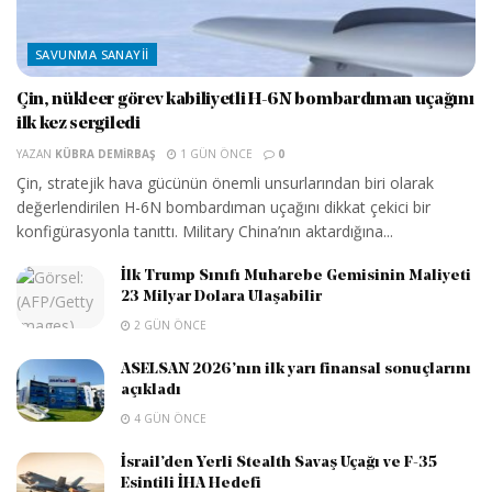
SAVUNMA SANAYII
Çin, nükleer görev kabiliyetli H-6N bombardıman uçağını
ilk kez sergiledi
YAZAN
KÜBRA DEMIRBAŞ
1 GÜN ÖNCE
0
Çin, stratejik hava gücünün önemli unsurlarından biri olarak
değerlendirilen H-6N bombardıman uçağını dikkat çekici bir
konfigürasyonla tanıttı. Military China’nın aktardığına...
İlk Trump Sınıfı Muharebe Gemisinin Maliyeti
23 Milyar Dolara Ulaşabilir
2 GÜN ÖNCE
ASELSAN 2026’nın ilk yarı finansal sonuçlarını
açıkladı
4 GÜN ÖNCE
İsrail’den Yerli Stealth Savaş Uçağı ve F-35
Esintili İHA Hedefi