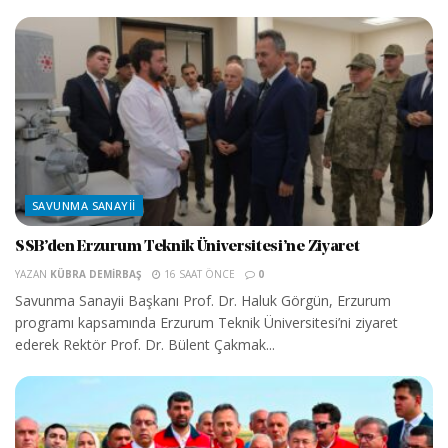
SAVUNMA SANAYII
SSB’den Erzurum Teknik Üniversitesi’ne Ziyaret
YAZAN
KÜBRA DEMIRBAŞ
16 SAAT ÖNCE
0
Savunma Sanayii Başkanı Prof. Dr. Haluk Görgün, Erzurum
programı kapsamında Erzurum Teknik Üniversitesi’ni ziyaret
ederek Rektör Prof. Dr. Bülent Çakmak...