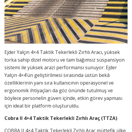
Ejder Yalçın 4×4 Taktik Tekerlekli Zırhlı Aracı, yüksek
torka sahip dizel motoru ve tam bağımsız süspansiyon
sistemi ile yüksek arazi performansı sunuyor. Ejder
Yalçın 4×4’ün geliştirilmesi sırasında üstün bekâ
özelliklerinin yanı sıra kullanıcının operasyonel ve
ergonomik ihtiyaçları da göz önünde tutulmuş ve
böylece personelin güven içinde, etkin görev yapması
için ideal bir platform oluşturuldu.
Cobra II 4×4 Taktik Tekerlekli Zırhlı Araç (TTZA)
COBRA II 4×4 Taktik Tekerlekli Zırhlı Araç müttefik ülke