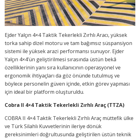
Ejder Yalçın 4×4 Taktik Tekerlekli Zırhlı Aracı, yüksek
torka sahip dizel motoru ve tam bağımsız süspansiyon
sistemi ile yüksek arazi performansı sunuyor. Ejder
Yalçın 4×4’ün geliştirilmesi sırasında üstün bekâ
özelliklerinin yanı sıra kullanıcının operasyonel ve
ergonomik ihtiyaçları da göz önünde tutulmuş ve
böylece personelin güven içinde, etkin görev yapması
için ideal bir platform oluşturuldu.
Cobra II 4×4 Taktik Tekerlekli Zırhlı Araç (TTZA)
COBRA II 4×4 Taktik Tekerlekli Zırhlı Araç müttefik ülke
ve Türk Silahlı Kuvvetlerinin ileriye dönük
gereksinimleri doğrultusunda geliştirilen üstün teknik