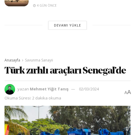
4 GÜN ÖNCE
DEVAMI YÜKLE
Anasayfa
Savunma Sanayii
Türk zırhlı araçları Senegal’de
yazan
Mehmet Yiğit Tanış
02/03/2024
A
A
Okuma Süresi: 2 dakika okuma