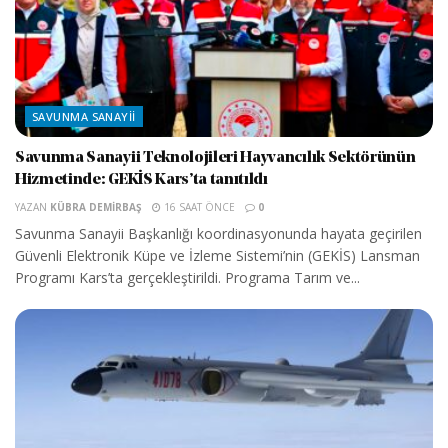
SAVUNMA SANAYII
Savunma Sanayii Teknolojileri Hayvancılık Sektörünün
Hizmetinde: GEKİS Kars’ta tanıtıldı
YAZAN
KÜBRA DEMIRBAŞ
16 SAAT ÖNCE
0
Savunma Sanayii Başkanlığı koordinasyonunda hayata geçirilen
Güvenli Elektronik Küpe ve İzleme Sistemi’nin (GEKİS) Lansman
Programı Kars’ta gerçekleştirildi. Programa Tarım ve...