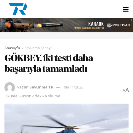
Anasayfa
Savunma Sanayii
GÖKBEY, iki testi daha
başarıyla tamamladı
yazan
Savunma TR
08/11/2023
A
A
Okuma Süresi: 2 dakika okuma