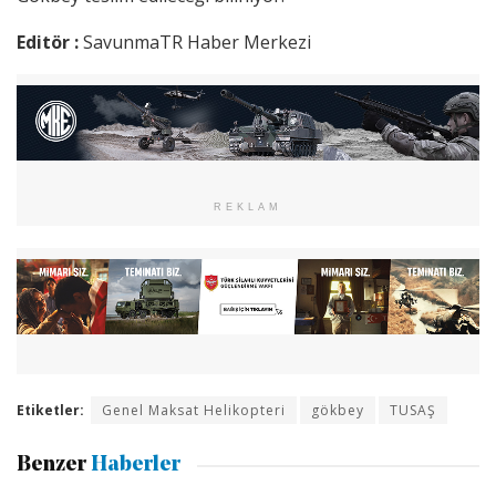
Editör :
SavunmaTR Haber Merkezi
REKLAM
Etiketler:
Genel Maksat Helikopteri
gökbey
TUSAŞ
Benzer
Haberler