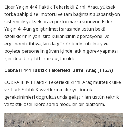
Ejder Yalçın 4×4 Taktik Tekerlekli Zırhlı Aracı, yüksek
torka sahip dizel motoru ve tam bağımsız süspansiyon
sistemi ile yüksek arazi performansı sunuyor. Ejder
Yalçın 4×4’ün geliştirilmesi sırasında üstün bekâ
özelliklerinin yanı sıra kullanıcının operasyonel ve
ergonomik ihtiyaçları da göz önünde tutulmuş ve
böylece personelin güven içinde, etkin görev yapması
için ideal bir platform oluşturuldu.
Cobra II 4×4 Taktik Tekerlekli Zırhlı Araç (TTZA)
COBRA II 4×4 Taktik Tekerlekli Zırhlı Araç müttefik ülke
ve Türk Silahlı Kuvvetlerinin ileriye dönük
gereksinimleri doğrultusunda geliştirilen üstün teknik
ve taktik özelliklere sahip modüler bir platform.