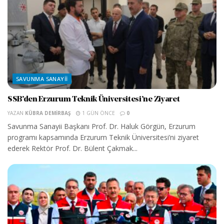
SAVUNMA SANAYII
SSB’den Erzurum Teknik Üniversitesi’ne Ziyaret
YAZAN
KÜBRA DEMIRBAŞ
1 GÜN ÖNCE
0
Savunma Sanayii Başkanı Prof. Dr. Haluk Görgün, Erzurum
programı kapsamında Erzurum Teknik Üniversitesi’ni ziyaret
ederek Rektör Prof. Dr. Bülent Çakmak...