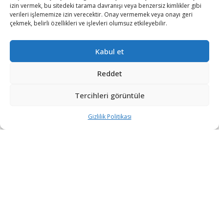
izin vermek, bu sitedeki tarama davranışı veya benzersiz kimlikler gibi
verileri işlememize izin verecektir. Onay vermemek veya onayı geri
çekmek, belirli özellikleri ve işlevleri olumsuz etkileyebilir.
Kabul et
Reddet
Türk savunma sanayii, savunma ve havacılık alanında
Türkiye’nin en önemli projelerinden biri olan HÜRJET
Tercihleri görüntüle
için çalışmalarına hız kesmeden devam ediyor.
Gizlilik Politikası
Türk Havacılık ve Uzay Sanayii (TUSAŞ) tarafından
geliştirilen Türkiye’nin ilk insanlı jet motorlu uçağı olan
HÜRJET Jet Eğitim ve Hafif Taarruz Uçağı için 200 adet
F404 motorunun alınması planlanıyor.