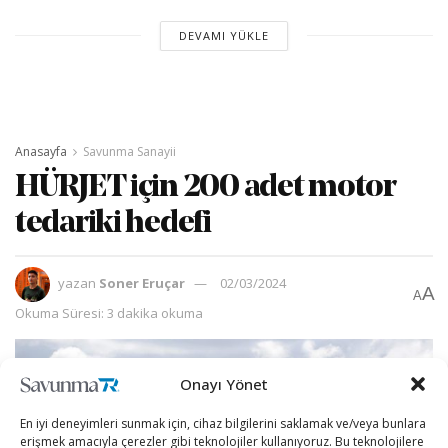
DEVAMI YÜKLE
Anasayfa
Savunma Sanayii
HÜRJET için 200 adet motor
tedariki hedefi
yazan
Soner Eruçar
02/03/2024
A
A
Okuma Süresi: 3 dakika okuma
Onayı Yönet
En iyi deneyimleri sunmak için, cihaz bilgilerini saklamak ve/veya bunlara
erişmek amacıyla çerezler gibi teknolojiler kullanıyoruz. Bu teknolojilere