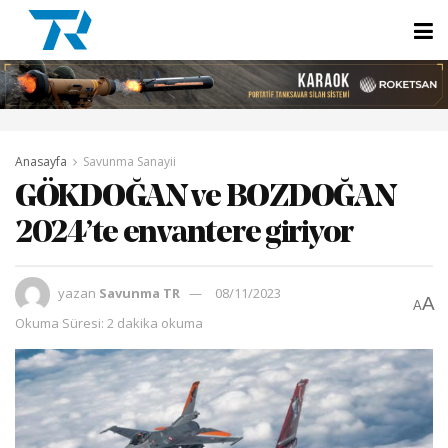
Anasayfa
Savunma Sanayii
GÖKDOĞAN ve BOZDOĞAN
2024’te envantere giriyor
yazan
Savunma TR
08/11/2023
A
A
Okuma Süresi: 2 dakika okuma