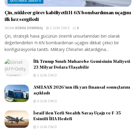
SAVUNMA SANAYII
Çin, nükleer görev kabiliyetli H-6N bombardıman uçağını
ilk kez sergiledi
YAZAN
KÜBRA DEMIRBAŞ
2 GÜN ÖNCE
0
Çin, stratejik hava gücünün önemli unsurlarından biri olarak
değerlendirilen H-6N bombardıman uçağını dikkat çekici bir
konfigürasyonla tanıttı. Military China’nın aktardığına...
İlk Trump Sınıfı Muharebe Gemisinin Maliyeti
23 Milyar Dolara Ulaşabilir
3 GÜN ÖNCE
ASELSAN 2026’nın ilk yarı finansal sonuçlarını
açıkladı
4 GÜN ÖNCE
İsrail’den Yerli Stealth Savaş Uçağı ve F-35
Esintili İHA Hedefi
5 GÜN ÖNCE