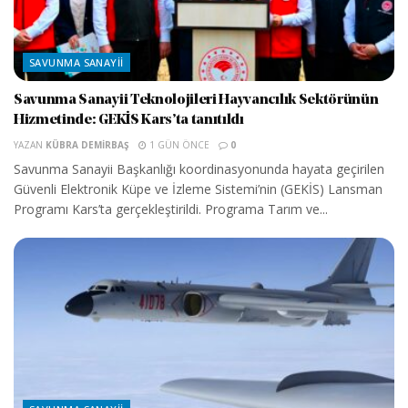
SAVUNMA SANAYII
Savunma Sanayii Teknolojileri Hayvancılık Sektörünün
Hizmetinde: GEKİS Kars’ta tanıtıldı
YAZAN
KÜBRA DEMIRBAŞ
1 GÜN ÖNCE
0
Savunma Sanayii Başkanlığı koordinasyonunda hayata geçirilen
Güvenli Elektronik Küpe ve İzleme Sistemi’nin (GEKİS) Lansman
Programı Kars’ta gerçekleştirildi. Programa Tarım ve...