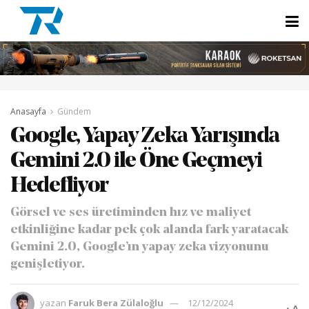
Anasayfa
Gündem
Google, Yapay Zeka Yarışında
Gemini 2.0 ile Öne Geçmeyi
Hedefliyor
Görsel ve ses üretiminden hız ve maliyet
etkinliğine kadar pek çok alanda fark yaratacak
Gemini 2.0, Google’ın yapay zeka vizyonunu
genişletiyor.
yazan
Faruk Bera Zülaloğlu
12/12/2024