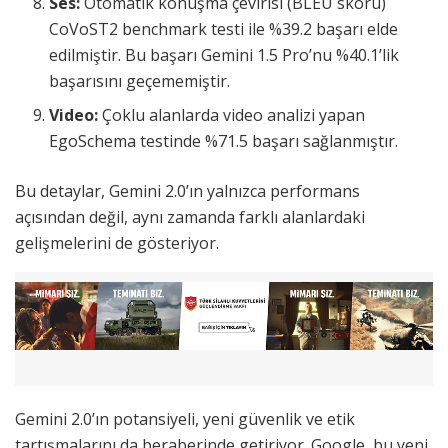
Ses:
Otomatik konuşma çevirisi (BLEU skoru)
CoVoST2 benchmark testi ile %39.2 başarı elde
edilmiştir. Bu başarı Gemini 1.5 Pro’nu %40.1’lik
başarısını geçememiştir.
Video:
Çoklu alanlarda video analizi yapan
EgoSchema testinde %71.5 başarı sağlanmıştır.
Bu detaylar, Gemini 2.0’ın yalnızca performans
açısından değil, aynı zamanda farklı alanlardaki
gelişmelerini de gösteriyor.
Gemini 2.0’ın potansiyeli, yeni güvenlik ve etik
tartışmalarını da beraberinde getiriyor. Google, bu yeni