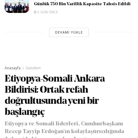
Günlük 750 Bin Varillik Kapasite Tahsis Edildi
5 GÜN ÖNCE
DEVAMI YÜKLE
Anasayfa
Gündem
Etiyopya-Somali Ankara
Bildirisi: Ortak refah
doğrultusunda yeni bir
başlangıç
Etiyopya ve Somali liderleri, Cumhurbaşkanı
Recep Tayyip Erdoğan'ın kolaylaştırıcılığında