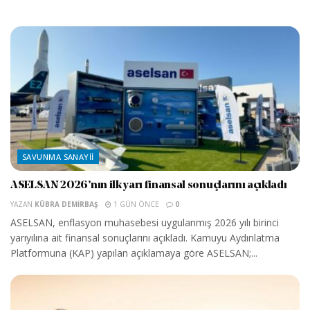
SAVUNMA SANAYII
ASELSAN 2026’nın ilk yarı finansal sonuçlarını açıkladı
YAZAN
KÜBRA DEMIRBAŞ
1 GÜN ÖNCE
0
ASELSAN, enflasyon muhasebesi uygulanmış 2026 yılı birinci
yarıyılına ait finansal sonuçlarını açıkladı. Kamuyu Aydınlatma
Platformuna (KAP) yapılan açıklamaya göre ASELSAN;...