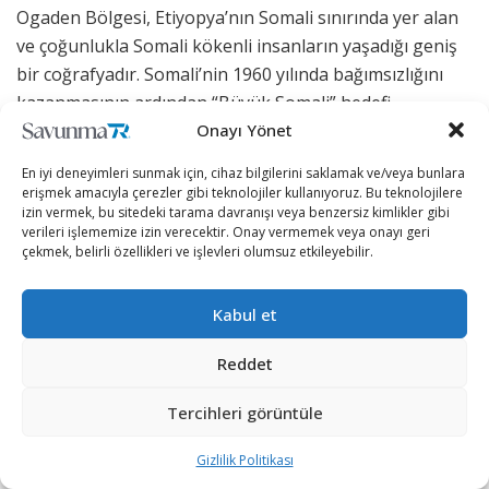
Ogaden Bölgesi, Etiyopya’nın Somali sınırında yer alan
ve çoğunlukla Somali kökenli insanların yaşadığı geniş
bir coğrafyadır. Somali’nin 1960 yılında bağımsızlığını
kazanmasının ardından “Büyük Somali” hedefi
Onayı Yönet
çerçevesinde, bu bölgenin “Somali topraklarının doğal
bir parçası” olduğu iddia edildi. Somali hükümetleri,
En iyi deneyimleri sunmak için, cihaz bilgilerini saklamak ve/veya bunlara
Ogaden’in Etiyopya yönetiminden alınarak Somali’ye
erişmek amacıyla çerezler gibi teknolojiler kullanıyoruz. Bu teknolojilere
izin vermek, bu sitedeki tarama davranışı veya benzersiz kimlikler gibi
katılmasını amaçladı. Bu durum, iki ülke arasındaki
verileri işlememize izin verecektir. Onay vermemek veya onayı geri
gerginlikleri ciddi boyutlara taşıdı.
çekmek, belirli özellikleri ve işlevleri olumsuz etkileyebilir.
Kabul et
Reddet
Tercihleri görüntüle
Gizlilik Politikası