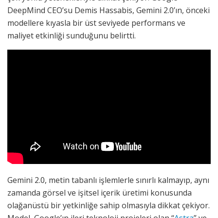
DeepMind CEO’su Demis Hassabis, Gemini 2.0’ın, önceki
modellere kıyasla bir üst seviyede performans ve
maliyet etkinliği sunduğunu belirtti.
Gemini 2.0, metin tabanlı işlemlerle sınırlı kalmayıp, aynı
zamanda görsel ve işitsel içerik üretimi konusunda
olağanüstü bir yetkinliğe sahip olmasıyla dikkat çekiyor.
Model, Google’ın ileri teknoloji projeleri olan “
Astra
” ve