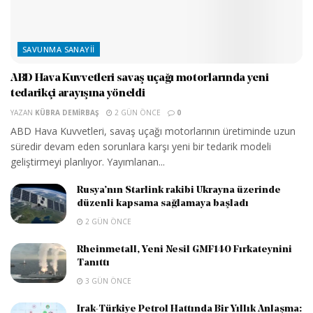
SAVUNMA SANAYII
ABD Hava Kuvvetleri savaş uçağı motorlarında yeni
tedarikçi arayışına yöneldi
YAZAN
KÜBRA DEMIRBAŞ
2 GÜN ÖNCE
0
ABD Hava Kuvvetleri, savaş uçağı motorlarının üretiminde uzun
süredir devam eden sorunlara karşı yeni bir tedarik modeli
geliştirmeyi planlıyor. Yayımlanan...
Rusya’nın Starlink rakibi Ukrayna üzerinde
düzenli kapsama sağlamaya başladı
2 GÜN ÖNCE
Rheinmetall, Yeni Nesil GMF140 Fırkateynini
Tanıttı
3 GÜN ÖNCE
Irak-Türkiye Petrol Hattında Bir Yıllık Anlaşma: