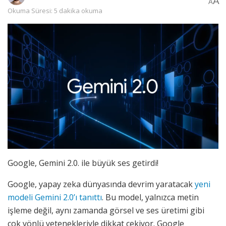
A
A
Okuma Süresi: 5 dakika okuma
Google, Gemini 2.0. ile büyük ses getirdi!
Google, yapay zeka dünyasında devrim yaratacak
yeni
modeli Gemini 2.0’ı tanıttı
. Bu model, yalnızca metin
işleme değil, aynı zamanda görsel ve ses üretimi gibi
çok yönlü yetenekleriyle dikkat çekiyor. Google