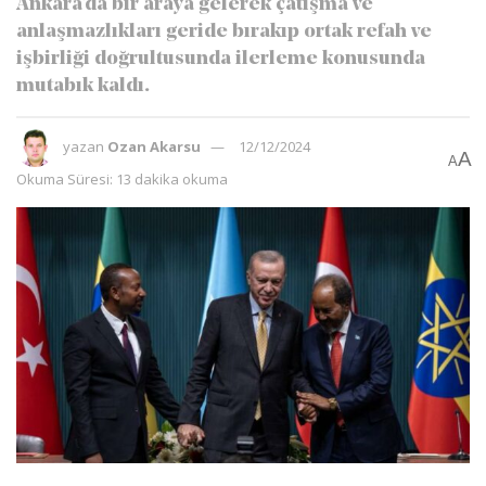
Ankara'da bir araya gelerek çatışma ve
anlaşmazlıkları geride bırakıp ortak refah ve
işbirliği doğrultusunda ilerleme konusunda
mutabık kaldı.
yazan
Ozan Akarsu
12/12/2024
A
A
Okuma Süresi: 13 dakika okuma