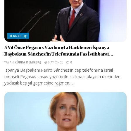
TEKNOLOJI
5 Yıl Önce Pegasus Yazılımıyla Hacklenen İspanya
Başbakanı Sánchez’in Telefonunda Fas İstihbarat...
YAZAN
KÜBRA DEMIRBAŞ
6 AY ÖNCE
0
İspanya Başbakanı Pedro Sánchez'in cep telefonuna İsrail
menşeli Pegasus casus yazılımı ile sızılması olayının üzerinden
yaklaşık beş yıl geçmesine rağmen,...