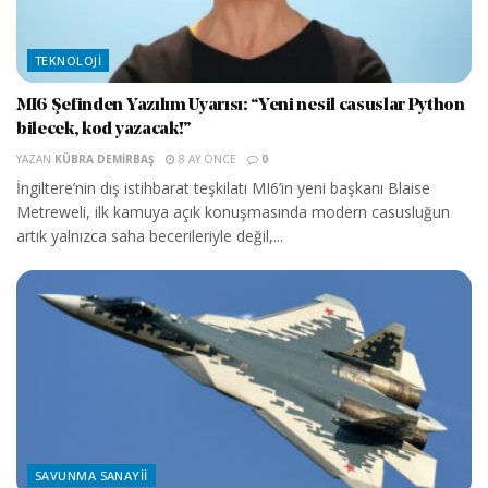
TEKNOLOJI
MI6 Şefinden Yazılım Uyarısı: “Yeni nesil casuslar Python
bilecek, kod yazacak!”
YAZAN
KÜBRA DEMIRBAŞ
8 AY ÖNCE
0
İngiltere’nin dış istihbarat teşkilatı MI6’in yeni başkanı Blaise
Metreweli, ilk kamuya açık konuşmasında modern casusluğun
artık yalnızca saha becerileriyle değil,...
SAVUNMA SANAYII