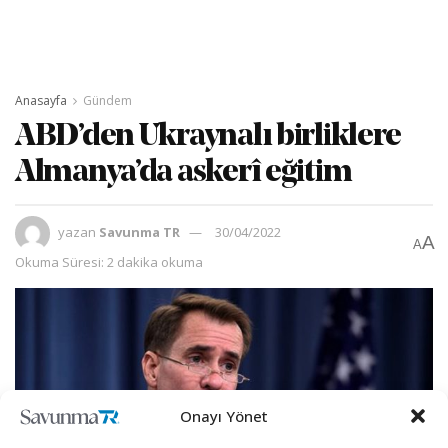
Anasayfa
Gündem
ABD’den Ukraynalı birliklere
Almanya’da askerî eğitim
yazan
Savunma TR
30/04/2022
A
A
Okuma Süresi: 2 dakika okuma
Onayı Yönet