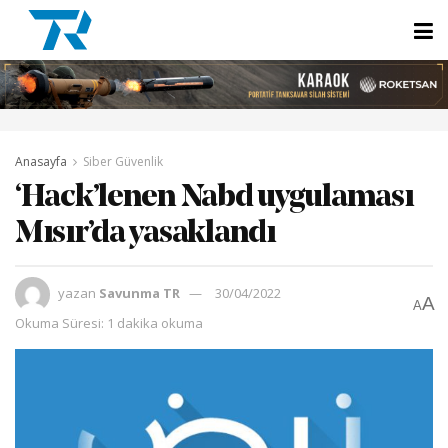
Anasayfa
Siber Güvenlik
‘Hack’lenen Nabd uygulaması
Mısır’da yasaklandı
yazan
Savunma TR
30/04/2022
A
A
Okuma Süresi: 1 dakika okuma