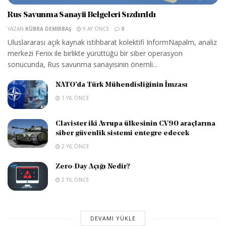
Rus Savunma Sanayii Belgeleri Sızdırıldı
YAZAN
KÜBRA DEMIRBAŞ
9 AY ÖNCE
0
Uluslararası açık kaynak istihbarat kolektifi InformNapalm, analiz
merkezi Fenix ile birlikte yürüttüğü bir siber operasyon
sonucunda, Rus savunma sanayisinin önemli...
NATO’da Türk Mühendisliğinin İmzası
1 YIL ÖNCE
Clavister iki Avrupa ülkesinin CV90 araçlarına
siber güvenlik sistemi entegre edecek
2 YIL ÖNCE
Zero-Day Açığı Nedir?
2 YIL ÖNCE
DEVAMI YÜKLE