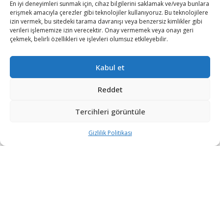
En iyi deneyimleri sunmak için, cihaz bilgilerini saklamak ve/veya bunlara
erişmek amacıyla çerezler gibi teknolojiler kullanıyoruz. Bu teknolojilere
izin vermek, bu sitedeki tarama davranışı veya benzersiz kimlikler gibi
verileri işlememize izin verecektir. Onay vermemek veya onayı geri
çekmek, belirli özellikleri ve işlevleri olumsuz etkileyebilir.
Vekalet savaşı olarak da değerlendirilen Ukrayna-Rusya
savaşında ABD, Ukrayna’yı Rusya’ya karşı korumak
Kabul et
amacıyla çeşitli desteklerini sürdürüyor.
Reddet
ABD Savunma Bakanlığı (Pentagon) Sözcüsü John
Kirby, Rusya’ya karşı kendisini savunması için Ukraynalı
Tercihleri görüntüle
birliklere yeni bir askerî destek sağlandığını duyurdu.
Gizlilik Politikası
Kirby yaptığı açıklamada, “Bugün, Amerika Birleşik
Devletleri’nin Ukrayna Silahlı Kuvvetleri ile Almanya’daki
ABD askerî tesislerinde kilit sistemler konusunda
eğitime başladığını duyurabilirim.” ifadelerine yer verdi.