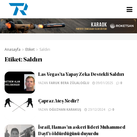
Anasayfa
Etiket
Saldırı
Etiket:
Saldırı
Las Vegas’ta Yapay Zeka Destekli Saldırı
YAZAN
FARUK BERA ZÜLALOĞLU
09/01/2025
0
Çapraz Ateş Nedir?
YAZAN
OĞUZHAN KARAKUŞ
23/12/2024
0
İsrail, Hamas’ın askeri lideri Muhammed
Dayf’ı öldürdüğünü duyurdu