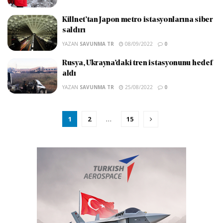
Killnet’tan Japon metro istasyonlarına siber
saldırı
YAZAN
SAVUNMA TR
08/09/2022
0
Rusya, Ukrayna’daki tren istasyonunu hedef
aldı
YAZAN
SAVUNMA TR
25/08/2022
0
1
2
…
15