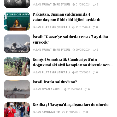
YAZAN
MURAT EMRE EYGÜN
01/08/2024
0
Pakistan, Umman saldırısında 4
vatandaşının öldürüldüğünü açıkladı
YAZAN
FUAT EMIR ŞEFKATLI
16/07/2024
0
İsrail: “Gazze’ye saldırılar en az 7 ay daha
sürecek”
YAZAN
MURAT EMRE EYGÜN
29/05/2024
0
Kongo Demokratik Cumhuriyeti’nin
doğusundaki sivil kamplarına düzenlenen...
YAZAN
FUAT EMIR ŞEFKATLI
07/05/2024
0
İsrail, İran’a saldırdı mı?
YAZAN
OZAN AKARSU
23/04/2024
0
Kızılhaç Ukrayna’da çalışmaları durdurdu
YAZAN
SAVUNMA TR
11/10/2022
0