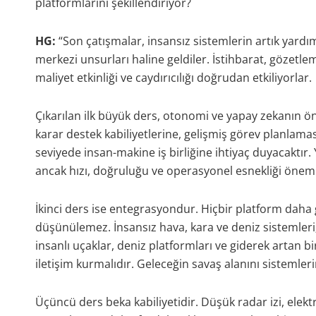
platformlarını şekillendiriyor?
HG:
“Son çatışmalar, insansız sistemlerin artık yard
merkezi unsurları haline geldiler. İstihbarat, gözetl
maliyet etkinliği ve caydırıcılığı doğrudan etkiliyorlar.
Çıkarılan ilk büyük ders, otonomi ve yapay zekanın ö
karar destek kabiliyetlerine, gelişmiş görev planlam
seviyede insan-makine iş birliğine ihtiyaç duyacaktı
ancak hızı, doğruluğu ve operasyonel esnekliği önemli
İkinci ders ise entegrasyondur. Hiçbir platform daha
düşünülemez. İnsansız hava, kara ve deniz sistemler
insanlı uçaklar, deniz platformları ve giderek artan bi
iletişim kurmalıdır. Geleceğin savaş alanını sistemleri
Üçüncü ders beka kabiliyetidir. Düşük radar izi, elektro