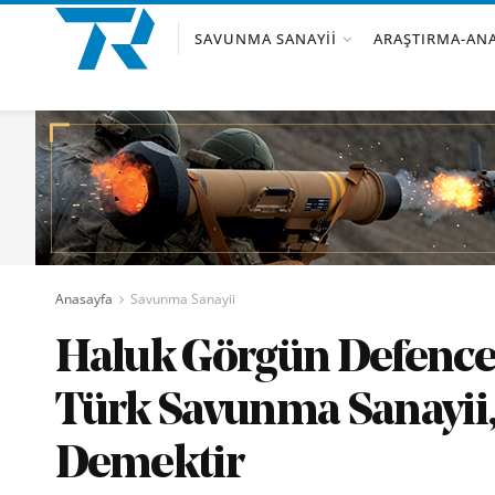
SAVUNMA SANAYII
ARAŞTIRMA-ANA
Anasayfa
Savunma Sanayii
Haluk Görgün Defence
Türk Savunma Sanayii,
Demektir