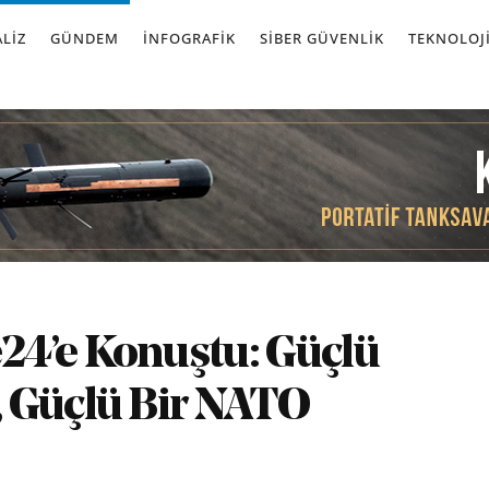
LIZ
GÜNDEM
İNFOGRAFIK
SIBER GÜVENLIK
TEKNOLOJ
24’e Konuştu: Güçlü
 Güçlü Bir NATO