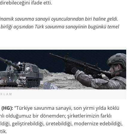
irebileceğini ifade etti.
inamik savunma sanayii oyuncularından biri haline geldi.
 iş birliği açısından Türk savunma sanayiinin bugünkü temel
EKLAM
 (HG):
“Türkiye savunma sanayii, son yirmi yılda köklü
lı olduğumuz bir dönemden; şirketlerimizin farklı
iği, geliştirebildiği, üretebildiği, modernize edebildiği,
tik.