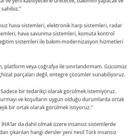
 ve yerli kabiliyetlerle üretecek, bakımını yapacak ve
 sahibiz.”
nsız hava sistemleri, elektronik harp sistemleri, radar
temleri, hava savunma sistemleri, komuta kontrol
e eğitim sistemleri ile bakım-modernizasyon hizmetleri
rün, platform veya coğrafya ile sınırlandırmam. Gücümüz
eçhizat parçaları değil, entegre çözümler sunabiliyoruz.
 Sadece bir tedarikçi olarak görülmek istemiyoruz.
şturmayı ve koşulların uygun olduğu durumlarda ortak
tejik bir ortak olarak görülmek istiyoruz.”
İHA’lar da dahil olmak üzere insansız sistemlerde
an çıkarılan hangi dersler yeni nesil Türk insansız