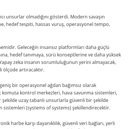
ımcı unsurlar olmadığını gösterdi. Modern savaşın
eme, hedef tespiti, hassas vuruş, operasyonel tempo,
nemidir. Geleceğin insansız platformları daha güçlü
asına, hedef tanımaya, sürü konseptlerine ve daha yüksek
r. Yapay zeka insanın sorumluluğunun yerini almayacak,
 ölçüde artıracaktır.
 geniş bir operasyonel ağdan bağımsız olarak
i; komuta kontrol merkezleri, hava savunma sistemleri,
r şekilde uzay tabanlı unsurlarla güvenli bir şekilde
n sistemleri (systems of systems) şekillendirecektir.
nik harbe karşı dayanıklılık, güvenli veri bağları, yerli