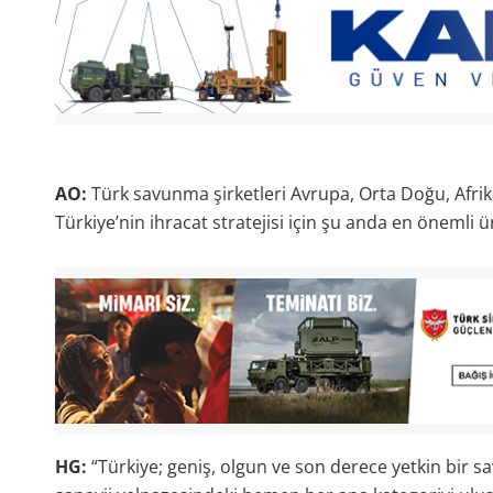
AO:
Türk savunma şirketleri Avrupa, Orta Doğu, Afrik
Türkiye’nin ihracat stratejisi için şu anda en önemli ü
HG:
“Türkiye; geniş, olgun ve son derece yetkin bir 