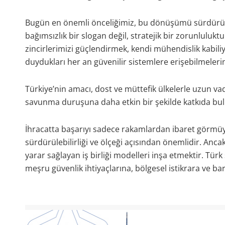
Bugün en önemli önceliğimiz, bu dönüşümü sürdürülebi
bağımsızlık bir slogan değil, stratejik bir zorunluluktu
zincirlerimizi güçlendirmek, kendi mühendislik kabiliy
duydukları her an güvenilir sistemlere erişebilmeler
Türkiye’nin amacı, dost ve müttefik ülkelerle uzun vade
savunma duruşuna daha etkin bir şekilde katkıda bu
İhracatta başarıyı sadece rakamlardan ibaret görmüyo
sürdürülebilirliği ve ölçeği açısından önemlidir. Ancak
yarar sağlayan iş birliği modelleri inşa etmektir. Türk
meşru güvenlik ihtiyaçlarına, bölgesel istikrara ve ba