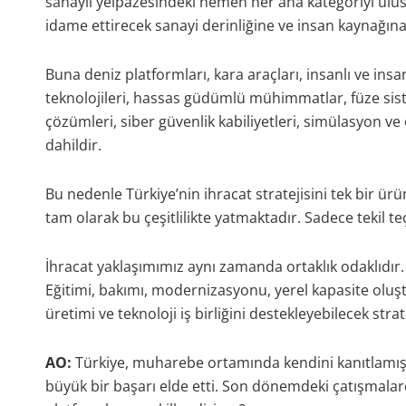
sanayii yelpazesindeki hemen her ana kategoriyi ulusal
idame ettirecek sanayi derinliğine ve insan kaynağına
Buna deniz platformları, kara araçları, insanlı ve insa
teknolojileri, hassas güdümlü mühimmatlar, füze sis
çözümleri, siber güvenlik kabiliyetleri, simülasyon v
dahildir.
Bu nedenle Türkiye’nin ihracat stratejisini tek bir ü
tam olarak bu çeşitlilikte yatmaktadır. Sadece tekil t
İhracat yaklaşımımız aynı zamanda ortaklık odaklıdır.
Eğitimi, bakımı, modernizasyonu, yerel kapasite olu
üretimi ve teknoloji iş birliğini destekleyebilecek stra
AO:
Türkiye, muharebe ortamında kendini kanıtlamış 
büyük bir başarı elde etti. Son dönemdeki çatışmalard