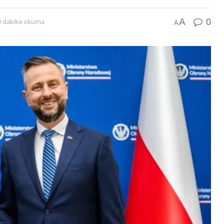
0
A
0 dakika okuma
A