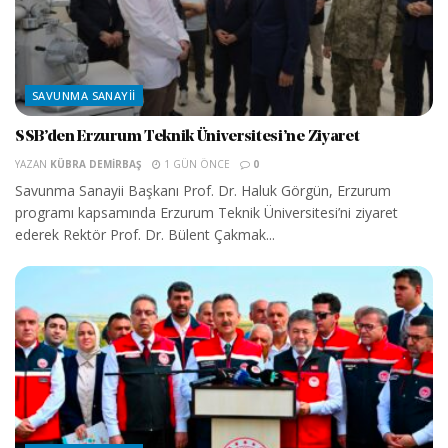
SAVUNMA SANAYII
SSB’den Erzurum Teknik Üniversitesi’ne Ziyaret
YAZAN
KÜBRA DEMIRBAŞ
1 GÜN ÖNCE
0
Savunma Sanayii Başkanı Prof. Dr. Haluk Görgün, Erzurum
programı kapsamında Erzurum Teknik Üniversitesi’ni ziyaret
ederek Rektör Prof. Dr. Bülent Çakmak...