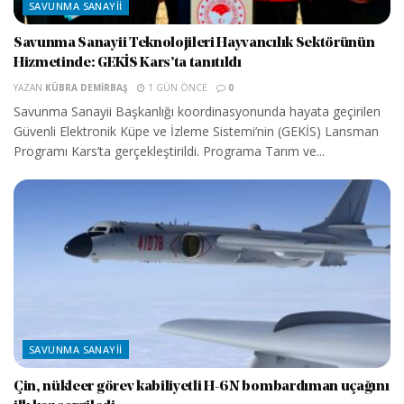
SAVUNMA SANAYII
Savunma Sanayii Teknolojileri Hayvancılık Sektörünün
Hizmetinde: GEKİS Kars’ta tanıtıldı
YAZAN
KÜBRA DEMIRBAŞ
1 GÜN ÖNCE
0
Savunma Sanayii Başkanlığı koordinasyonunda hayata geçirilen
Güvenli Elektronik Küpe ve İzleme Sistemi’nin (GEKİS) Lansman
Programı Kars’ta gerçekleştirildi. Programa Tarım ve...
SAVUNMA SANAYII
Çin, nükleer görev kabiliyetli H-6N bombardıman uçağını