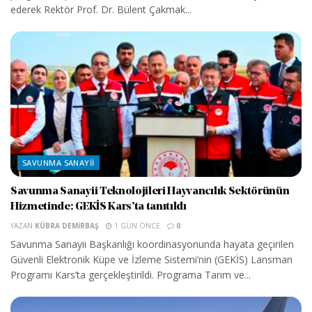
ederek Rektör Prof. Dr. Bülent Çakmak...
SAVUNMA SANAYII
Savunma Sanayii Teknolojileri Hayvancılık Sektörünün
Hizmetinde: GEKİS Kars’ta tanıtıldı
YAZAN
KÜBRA DEMIRBAŞ
1 GÜN ÖNCE
0
Savunma Sanayii Başkanlığı koordinasyonunda hayata geçirilen
Güvenli Elektronik Küpe ve İzleme Sistemi’nin (GEKİS) Lansman
Programı Kars’ta gerçekleştirildi. Programa Tarım ve...