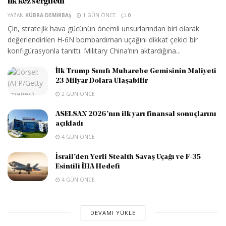
ilk kez sergiledi
YAZAN
KÜBRA DEMIRBAŞ
1 GÜN ÖNCE
0
Çin, stratejik hava gücünün önemli unsurlarından biri olarak
değerlendirilen H-6N bombardıman uçağını dikkat çekici bir
konfigürasyonla tanıttı. Military China’nın aktardığına...
İlk Trump Sınıfı Muharebe Gemisinin Maliyeti
23 Milyar Dolara Ulaşabilir
2 GÜN ÖNCE
ASELSAN 2026’nın ilk yarı finansal sonuçlarını
açıkladı
4 GÜN ÖNCE
İsrail’den Yerli Stealth Savaş Uçağı ve F-35
Esintili İHA Hedefi
4 GÜN ÖNCE
DEVAMI YÜKLE