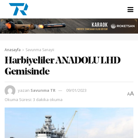
Anasayfa
Savunma Sanayii
Harbiyeliler ANADOLU LHD
Gemisinde
yazan
Savunma TR
09/01/2023
A
A
Okuma Süresi: 3 dakika okuma