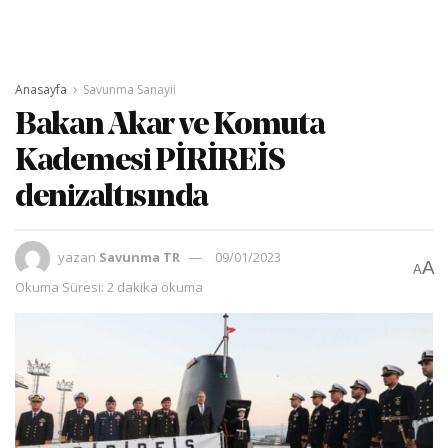
Anasayfa
Savunma Sanayii
Bakan Akar ve Komuta
Kademesi PİRİREİS
denizaltısında
yazan
Savunma TR
09/01/2023
A
A
Okuma Süresi: 2 dakika okuma