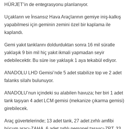
HÜRJET’in de entegrasyonu planlanıyor.
Uçakların ve İnsansız Hava Araçlarının gemiye iniş-kalkış
yapabilmesi için geminin zemini özel bir kaplama ile
kaplandı.
Gemi yakıt tanklarını doldurduktan sonra 16 mil süratle
yaklaşık 9 bin mil hiç yakıt ikmali yapmadan seyir
edebilecektir. Bu süre ise yaklaşık 1 aya tekabül ediyor.
ANADOLU LHD Gemisi’nde 5 adet stabilize top ve 2 adet
falanks silahı bulunuyor.
ANADOLU’nun içindeki su alabilen havuza; her biri 1 adet
tank taşıyan 4 adet LCM gemisi (mekanize çıkarma gemisi)
girebilecek.
Araç güvertelerinde; 13 adet tank, 27 adet zırhlı amfibi
hücum aracı-ZAHA, 6 adet zırhlı personel taşıyıcı-ZPT, 33