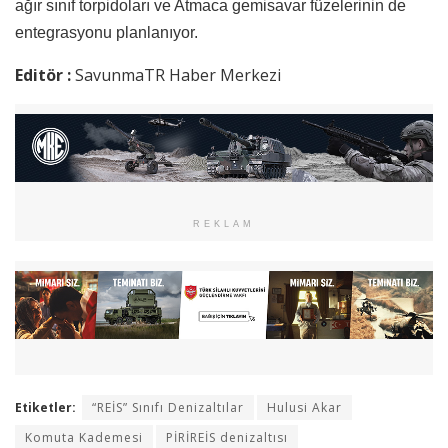
ağır sınıf torpidoları ve Atmaca gemisavar füzelerinin de
entegrasyonu planlanıyor.
Editör :
SavunmaTR Haber Merkezi
REKLAM
Etiketler:
“REİS” Sınıfı Denizaltılar
Hulusi Akar
Komuta Kademesi
PİRİREİS denizaltısı