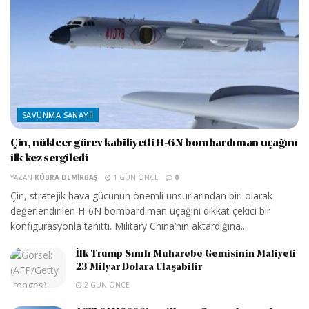
SAVUNMA SANAYII
Çin, nükleer görev kabiliyetli H-6N bombardıman uçağını
ilk kez sergiledi
YAZAN
KÜBRA DEMIRBAŞ
1 GÜN ÖNCE
0
Çin, stratejik hava gücünün önemli unsurlarından biri olarak
değerlendirilen H-6N bombardıman uçağını dikkat çekici bir
konfigürasyonla tanıttı. Military China’nın aktardığına...
İlk Trump Sınıfı Muharebe Gemisinin Maliyeti
23 Milyar Dolara Ulaşabilir
2 GÜN ÖNCE