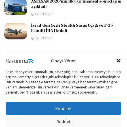
ASELSAN 2026’nın ilk yarı finansal sonuçlarını
açıkladı
4 GÜN ÖNCE
İsrail’den Yerli Stealth Savaş Uçağı ve F-35
Esintili İHA Hedefi
4 GÜN ÖNCE
DEVAMI YÜKLE
Onayı Yönet
En iyi deneyimleri sunmak için, cihaz bilgilerini saklamak ve/veya bunlara
erişmek amacıyla çerezler gibi teknolojiler kullanıyoruz. Bu teknolojilere
izin vermek, bu sitedeki tarama davranışı veya benzersiz kimlikler gibi
verileri işlememize izin verecektir. Onay vermemek veya onayı geri
çekmek, belirli özellikleri ve işlevleri olumsuz etkileyebilir.
Kabul et
“Etkin, Güvenilir, Haberdar”
Reddet