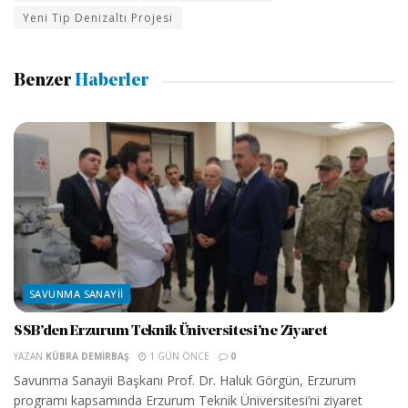
Yeni Tip Denizaltı Projesi
Benzer
Haberler
SAVUNMA SANAYII
SSB’den Erzurum Teknik Üniversitesi’ne Ziyaret
YAZAN
KÜBRA DEMIRBAŞ
1 GÜN ÖNCE
0
Savunma Sanayii Başkanı Prof. Dr. Haluk Görgün, Erzurum
programı kapsamında Erzurum Teknik Üniversitesi’ni ziyaret