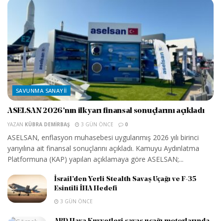
SAVUNMA SANAYII
ASELSAN 2026’nın ilk yarı finansal sonuçlarını açıkladı
YAZAN
KÜBRA DEMIRBAŞ
3 GÜN ÖNCE
0
ASELSAN, enflasyon muhasebesi uygulanmış 2026 yılı birinci
yarıyılına ait finansal sonuçlarını açıkladı. Kamuyu Aydınlatma
Platformuna (KAP) yapılan açıklamaya göre ASELSAN;...
İsrail’den Yerli Stealth Savaş Uçağı ve F-35
Esintili İHA Hedefi
3 GÜN ÖNCE