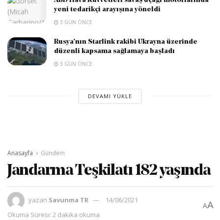
ABD Hava Kuvvetleri savaş uçağı motorlarında
yeni tedarikçi arayışına yöneldi
3 GÜN ÖNCE
Rusya’nın Starlink rakibi Ukrayna üzerinde
düzenli kapsama sağlamaya başladı
3 GÜN ÖNCE
DEVAMI YÜKLE
Anasayfa
Gündem
Jandarma Teşkilatı 182 yaşında
yazan
Savunma TR
14/06/2021
A
A
Okuma Süresi: 2 dakika okuma