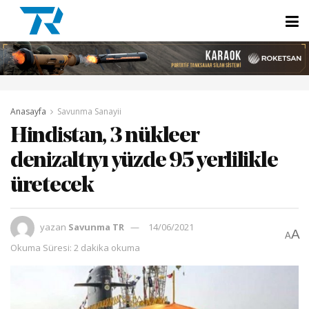
Anasayfa
Savunma Sanayii
Hindistan, 3 nükleer
denizaltıyı yüzde 95 yerlilikle
üretecek
yazan
Savunma TR
14/06/2021
A
A
Okuma Süresi: 2 dakika okuma