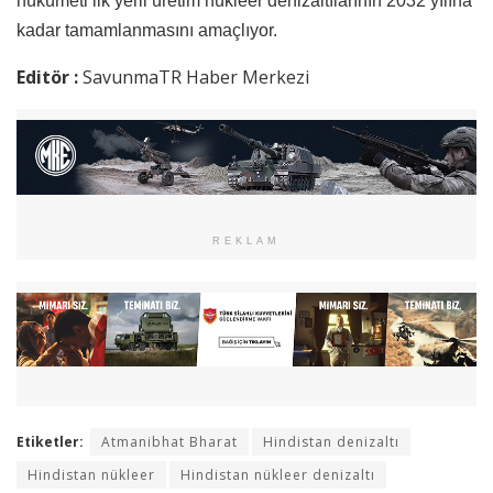
hükümeti ilk yerli üretim nükleer denizaltılarının 2032 yılına
kadar tamamlanmasını amaçlıyor.
Editör :
SavunmaTR Haber Merkezi
REKLAM
Etiketler:
Atmanibhat Bharat
Hindistan denizaltı
Hindistan nükleer
Hindistan nükleer denizaltı