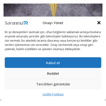
Onayı Yönet
En iyi deneyimleri sunmak için, cihaz bilgilerini saklamak ve/veya bunlara
erişmek amacıyla çerezler gibi teknolojiler kullanıyoruz. Bu teknolojilere
izin vermek, bu sitedeki tarama davranışı veya benzersiz kimlikler gibi
verileri işlememize izin verecektir. Onay vermemek veya onayı geri
çekmek, belirli özellikleri ve işlevleri olumsuz etkileyebilir.
Kabul et
Ülkemizin 4 köşesinde milletimizin güvenliğinin,
Reddet
huzurunun ve asayişinin teminatı olan, 14 Haziran 1839
tarihinde Zaptiye Nezareti adıyla kurulan Jandarma Genel
Tercihleri görüntüle
Komutanlığı 182 yaşında.
Gizlilik Politikası
Jandarma Genel Komutanlığı resmî Twitter hesabı
üzerinden yayınlanan videolu bir paylaşımda, “Sizlerin