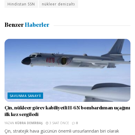
Hindistan SSN
nükleer denizaltı
Benzer
Haberler
SAVUNMA SANAYII
Çin, nükleer görev kabiliyetli H-6N bombardıman uçağını
ilk kez sergiledi
YAZAN
KÜBRA DEMIRBAŞ
3 SAAT ÖNCE
0
Çin, stratejik hava gücünün önemli unsurlarından biri olarak