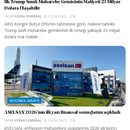
İlk Trump Sınıfı Muharebe Gemisinin Maliyeti 23 Milyar
Dolara Ulaşabilir
YAZAN
KÜBRA DEMIRBAŞ
1 GÜN ÖNCE
0
ABD Kongre Bütçe Ofisi’nin tahminine göre, nükleer tahrikli
Trump sınıfı muharebe gemilerinin ilk örneği yaklaşık 23 milyar
dolara mal olabilir....
SAVUNMA SANAYII
ASELSAN 2026’nın ilk yarı finansal sonuçlarını açıkladı
YAZAN
KÜBRA DEMIRBAŞ
3 GÜN ÖNCE
0
ASELSAN, enflasyon muhasebesi uygulanmış 2026 yılı birinci