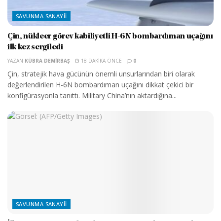
SAVUNMA SANAYII
Çin, nükleer görev kabiliyetli H-6N bombardıman uçağını
ilk kez sergiledi
YAZAN
KÜBRA DEMIRBAŞ
18 DAKIKA ÖNCE
0
Çin, stratejik hava gücünün önemli unsurlarından biri olarak
değerlendirilen H-6N bombardıman uçağını dikkat çekici bir
konfigürasyonla tanıttı. Military China’nın aktardığına...
SAVUNMA SANAYII