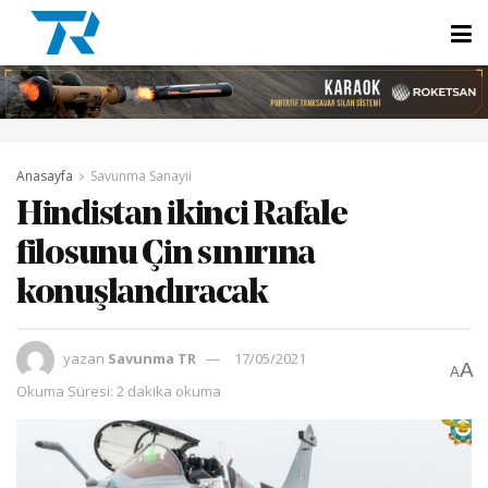
Anasayfa
Savunma Sanayii
Hindistan ikinci Rafale
filosunu Çin sınırına
konuşlandıracak
yazan
Savunma TR
17/05/2021
A
A
Okuma Süresi: 2 dakika okuma