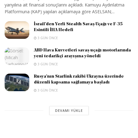
yarıyılına ait finansal sonuçlarını açıkladı. Kamuyu Aydınlatma
Platformuna (KAP) yapılan açıklamaya göre ASELSAN;...
İsrail’den Yerli Stealth Savaş Uçağı ve F-35
Esintili İHA Hedefi
3 GÜN ÖNCE
ABD Hava Kuvvetleri savaş uçağı motorlarında
yeni tedarikçi arayışına yöneldi
3 GÜN ÖNCE
Rusya’nın Starlink rakibi Ukrayna üzerinde
düzenli kapsama sağlamaya başladı
3 GÜN ÖNCE
DEVAMI YÜKLE