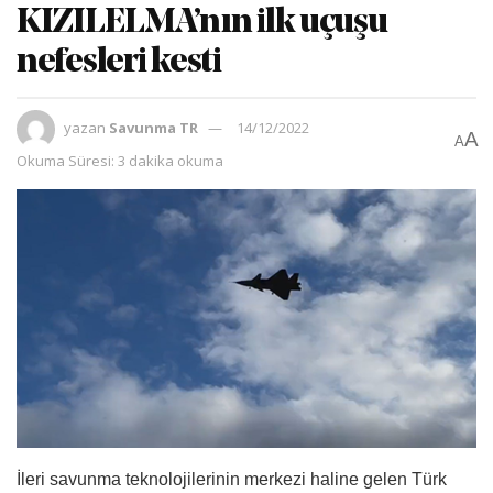
KIZILELMA’nın ilk uçuşu
nefesleri kesti
yazan
Savunma TR
14/12/2022
A
A
Okuma Süresi: 3 dakika okuma
İleri savunma teknolojilerinin merkezi haline gelen Türk