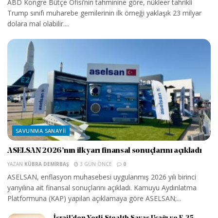
ABD Kongre Bütçe Ofisi’nin tahminine göre, nükleer tahrikli
Trump sınıfı muharebe gemilerinin ilk örneği yaklaşık 23 milyar
dolara mal olabilir....
SAVUNMA SANAYII
ASELSAN 2026’nın ilk yarı finansal sonuçlarını açıkladı
YAZAN
KÜBRA DEMIRBAŞ
3 GÜN ÖNCE
0
ASELSAN, enflasyon muhasebesi uygulanmış 2026 yılı birinci
yarıyılına ait finansal sonuçlarını açıkladı. Kamuyu Aydınlatma
Platformuna (KAP) yapılan açıklamaya göre ASELSAN;...