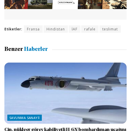
Etiketler:
Fransa
Hindistan
İAF
rafale
teslimat
Benzer
Haberler
SAVUNMA SANAYII
Çin, nükleer görev kabiliyetli H-6N bombardıman uçağını