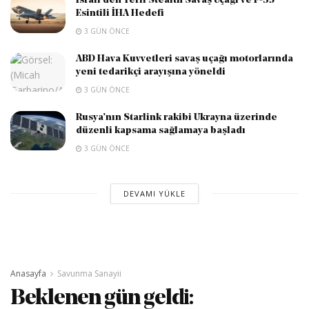
İsrail’den Yerli Stealth Savaş Uçağı ve F-35
Esintili İHA Hedefi
3 GÜN ÖNCE
ABD Hava Kuvvetleri savaş uçağı motorlarında
yeni tedarikçi arayışına yöneldi
3 GÜN ÖNCE
Rusya’nın Starlink rakibi Ukrayna üzerinde
düzenli kapsama sağlamaya başladı
3 GÜN ÖNCE
DEVAMI YÜKLE
Anasayfa
Savunma Sanayii
Beklenen gün geldi: