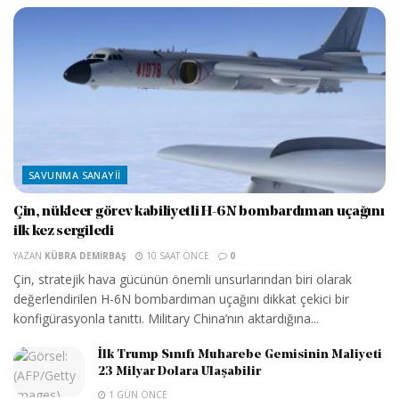
SAVUNMA SANAYII
Çin, nükleer görev kabiliyetli H-6N bombardıman uçağını
ilk kez sergiledi
YAZAN
KÜBRA DEMIRBAŞ
10 SAAT ÖNCE
0
Çin, stratejik hava gücünün önemli unsurlarından biri olarak
değerlendirilen H-6N bombardıman uçağını dikkat çekici bir
konfigürasyonla tanıttı. Military China’nın aktardığına...
İlk Trump Sınıfı Muharebe Gemisinin Maliyeti
23 Milyar Dolara Ulaşabilir
1 GÜN ÖNCE