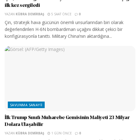
ilk kez sergiledi
YAZAN
KÜBRA DEMIRBAŞ
5 SAAT ÖNCE
0
Çin, stratejik hava gücünün önemli unsurlarından biri olarak
değerlendirilen H-6N bombardıman uçağını dikkat çekici bir
konfigürasyonla tanıttı. Military China’nın aktardığına...
SAVUNMA SANAYII
İlk Trump Sınıfı Muharebe Gemisinin Maliyeti 23 Milyar
Dolara Ulaşabilir
YAZAN
KÜBRA DEMIRBAŞ
1 GÜN ÖNCE
0