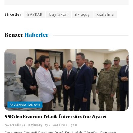
Etiketler:
BAYKAR
bayraktar
ilk uçuş
Kızılelma
Benzer
Haberler
SAVUNMA SANAYII
SSB’den Erzurum Teknik Üniversitesi’ne Ziyaret
YAZAN
KÜBRA DEMIRBAŞ
2 SAAT ÖNCE
0
Savunma Sanayii Başkanı Prof. Dr. Haluk Görgün, Erzurum