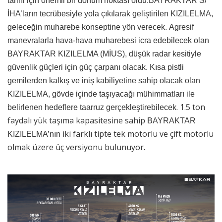
tarihi için önemli bir dönüm noktası oldu.BAYRAKTAR S/
İHA’ların tecrübesiyle yola çıkılarak geliştirilen KIZILELMA,
geleceğin muharebe konseptine yön verecek. Agresif
manevralarla hava-hava muharebesi icra edebilecek olan
BAYRAKTAR KIZILELMA (MİUS), düşük radar kesitiyle
güvenlik güçleri için güç çarpanı olacak. Kısa pistli
gemilerden kalkış ve iniş kabiliyetine sahip olacak olan
KIZILELMA, gövde içinde taşıyacağı mühimmatları ile
. 1.5 ton
belirlenen hedeflere taarruz gerçekleştirebilecek
faydalı yük taşıma kapasitesine sahip
BAYRAKTAR
iki farklı tipte tek motorlu ve çift motorlu
KIZILELMA’nın
olmak üzere üç versiyonu bulunuyor.