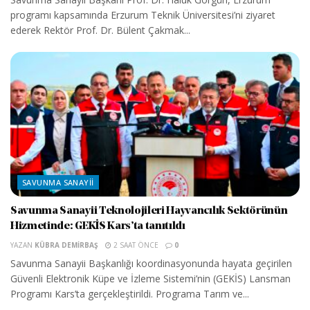
programı kapsamında Erzurum Teknik Üniversitesi’ni ziyaret
ederek Rektör Prof. Dr. Bülent Çakmak...
SAVUNMA SANAYII
Savunma Sanayii Teknolojileri Hayvancılık Sektörünün
Hizmetinde: GEKİS Kars’ta tanıtıldı
YAZAN
KÜBRA DEMIRBAŞ
2 SAAT ÖNCE
0
Savunma Sanayii Başkanlığı koordinasyonunda hayata geçirilen
Güvenli Elektronik Küpe ve İzleme Sistemi’nin (GEKİS) Lansman
Programı Kars’ta gerçekleştirildi. Programa Tarım ve...