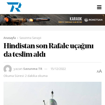
Anasayfa
Savunma Sanayii
Hindistan son Rafale uçağını
da teslim aldı
yazan
Savunma TR
15/12/2022
A
A
Okuma Süresi: 2 dakika okuma