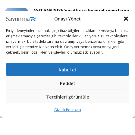
ASELSAN 2026’nın ilk yarı finansal sonuçlarını
açıkladı
Onayı Yönet
3 GÜN ÖNCE
En iyi deneyimleri sunmak için, cihaz bilgilerini saklamak ve/veya bunlara
erişmek amacıyla çerezler gibi teknolojiler kullanıyoruz. Bu teknolojilere
İsrail’den Yerli Stealth Savaş Uçağı ve F-35
izin vermek, bu sitedeki tarama davranışı veya benzersiz kimlikler gibi
Esintili İHA Hedefi
verileri işlememize izin verecektir. Onay vermemek veya onayı geri
3 GÜN ÖNCE
çekmek, belirli özellikleri ve işlevleri olumsuz etkileyebilir.
Kabul et
DEVAMI YÜKLE
Reddet
Tercihleri görüntüle
Gizlilik Politikası
“Etkin, Güvenilir, Haberdar”