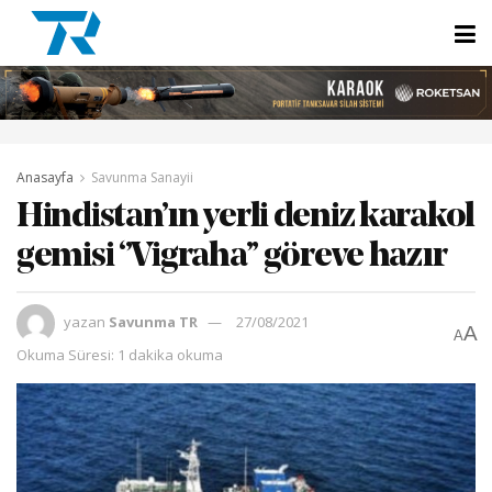
Anasayfa
Savunma Sanayii
Hindistan’ın yerli deniz karakol
gemisi ‘’Vigraha’’ göreve hazır
yazan
Savunma TR
27/08/2021
A
A
Okuma Süresi: 1 dakika okuma