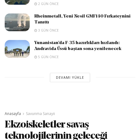
2 GÜN ÖNCE
Rheinmetall, Yeni Nesil GMF140 Fırkateynini
Tanıttı
3 GÜN ÖNCE
Yunanistan’da F-35 hazırlıkları hızlandı:
Andravida Üssü baştan sona yenilenecek
5 GÜN ÖNCE
DEVAMI YÜKLE
Anasayfa
Savunma Sanayii
Ekzoiskeletler savaş
teknolojilerinin geleceği