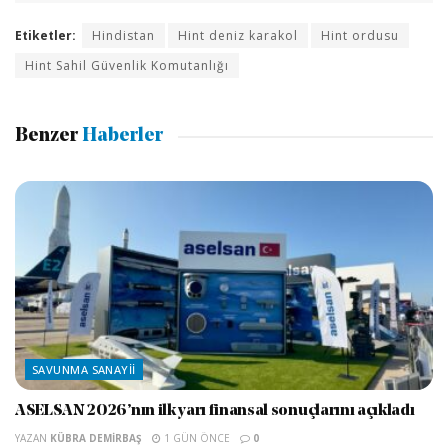
Etiketler:
Hindistan
Hint deniz karakol
Hint ordusu
Hint Sahil Güvenlik Komutanlığı
Benzer
Haberler
SAVUNMA SANAYII
ASELSAN 2026’nın ilk yarı finansal sonuçlarını açıkladı
YAZAN
KÜBRA DEMIRBAŞ
1 GÜN ÖNCE
0