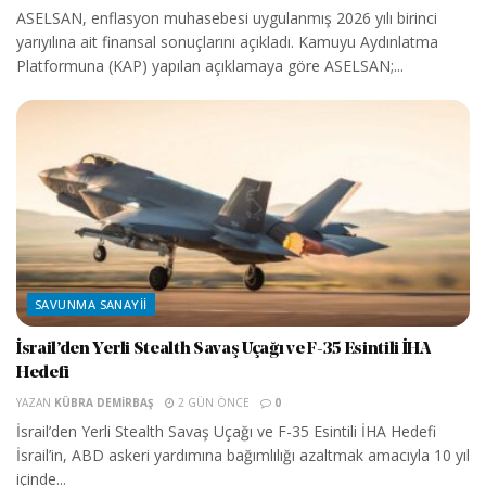
ASELSAN, enflasyon muhasebesi uygulanmış 2026 yılı birinci
yarıyılına ait finansal sonuçlarını açıkladı. Kamuyu Aydınlatma
Platformuna (KAP) yapılan açıklamaya göre ASELSAN;...
SAVUNMA SANAYII
İsrail’den Yerli Stealth Savaş Uçağı ve F-35 Esintili İHA
Hedefi
YAZAN
KÜBRA DEMIRBAŞ
2 GÜN ÖNCE
0
İsrail’den Yerli Stealth Savaş Uçağı ve F-35 Esintili İHA Hedefi
İsrail’in, ABD askeri yardımına bağımlılığı azaltmak amacıyla 10 yıl
içinde...