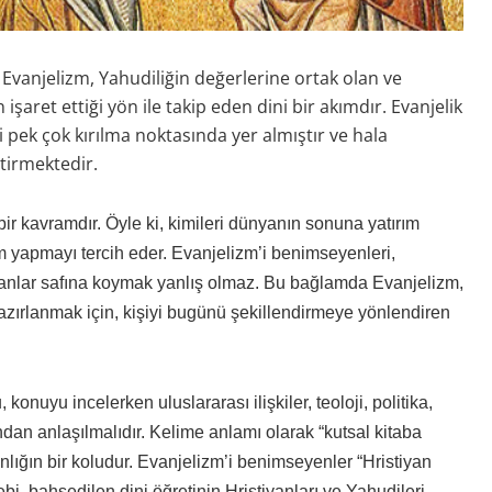
an Evanjelizm, Yahudiliğin değerlerine ortak olan ve
şaret ettiği yön ile takip eden dini bir akımdır. Evanjelik
ki pek çok kırılma noktasında yer almıştır ve hala
tirmektedir.
bir kavramdır. Öyle ki, kimileri dünyanın sonuna yatırım
m yapmayı tercih eder. Evanjelizm’i benimseyenleri,
nlar safına koymak yanlış olmaz. Bu bağlamda Evanjelizm,
ırlanmak için, kişiyi bugünü şekillendirmeye yönlendiren
nuyu incelerken uluslararası ilişkiler, teoloji, politika,
an anlaşılmalıdır. Kelime anlamı olarak “kutsal kitaba
ığın bir koludur. Evanjelizm’i benimseyenler “Hristiyan
bi, bahsedilen dini öğretinin Hristiyanları ve Yahudileri