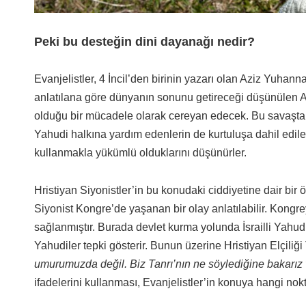
Peki bu desteğin dini dayanağı nedir?
Evanjelistler, 4 İncil’den birinin yazarı olan Aziz Yuhanna’
anlatılana göre dünyanın sonunu getireceği düşünülen A
olduğu bir mücadele olarak cereyan edecek. Bu savaşta Y
Yahudi halkına yardım edenlerin de kurtuluşa dahil edilec
kullanmakla yükümlü olduklarını düşünürler.
Hristiyan Siyonistler’in bu konudaki ciddiyetine dair bir
Siyonist Kongre’de yaşanan bir olay anlatılabilir. Kongre
sağlanmıştır. Burada devlet kurma yolunda İsrailli Yahu
Yahudiler tepki gösterir. Bunun üzerine Hristiyan Elçiliği
umurumuzda değil. Biz Tanrı’nın ne söylediğine bakarız v
ifadelerini kullanması, Evanjelistler’in konuya hangi nok