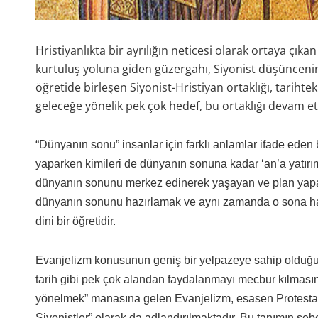
Hristiyanlıkta bir ayrılığın neticesi olarak ortaya çık
kurtuluş yoluna giden güzergahı, Siyonist düşüncenin i
öğretide birleşen Siyonist-Hristiyan ortaklığı, tarihte
geleceğe yönelik pek çok hedef, bu ortaklığı devam et
“Dünyanın sonu” insanlar için farklı anlamlar ifade eden 
yaparken kimileri de dünyanın sonuna kadar ‘an’a yatırı
dünyanın sonunu merkez edinerek yaşayan ve plan yapa
dünyanın sonunu hazırlamak ve aynı zamanda o sona haz
dini bir öğretidir.
Evanjelizm konusunun geniş bir yelpazeye sahip olduğu, ko
tarih gibi pek çok alandan faydalanmayı mecbur kılmasınd
yönelmek” manasına gelen Evanjelizm, esasen Protestanl
Siyonistler” olarak da adlandırılmaktadır. Bu tanımın sebe