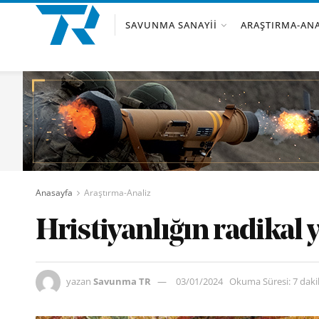
SAVUNMA SANAYII
ARAŞTIRMA-ANA
Anasayfa
Araştırma-Analiz
Hristiyanlığın radikal
yazan
Savunma TR
03/01/2024
Okuma Süresi: 7 dak