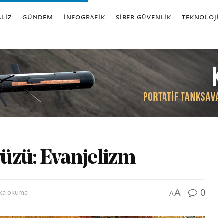
LIZ
GÜNDEM
İNFOGRAFIK
SIBER GÜVENLIK
TEKNOLOJ
 yüzü: Evanjelizm
0
A
ika okuma
A