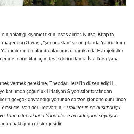
nın anlattığı kıyamet fikrini esas alırlar. Kutsal Kitap’ta
rmageddon Savaşı, “şer odakları” ve ön planda Yahudilerin
ahudiler’in ön planda olacağına inanılsa da Evanjelistler
eğine inandıkları için desteklerini daima İsrail’den yana
 örnek vermek gerekirse, Theodar Herzl’in düzenlediği II.
ye katılımda çoğunluk Hristiyan Siyonistler tarafından
dilerin gevşek davrandığı yönünde serzenişler öne sürülünce
 Temsilcisi Van der Hoeven’in, “
İsrailliler’in ne düşündüğü
e Tanrı o toprakların Yahudiler’e ait olduğunu söylüyor
.”
tadan baktığının göstergesidir.