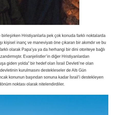
 birleşirken Hristiyanlarla pek çok konuda farklı noktalarda
şı kişisel inanç ve maneviyatı öne çıkaran bir akımdır ve bu
rklı olarak Papa’ya ya da herhangi bir dini otoriteye bağlı
andırmıştır. Evanjelistler’in diğer Hristiyanlardan
şa giden yolda” bir hedef olan İsrail Devleti’ne olan
il devletinin kurulmasını destekleseler de Altı Gün
 Ancak konunun başından sonuna kadar İsrail’i destekleyen
 dönüm noktası olarak nitelendirdiler.