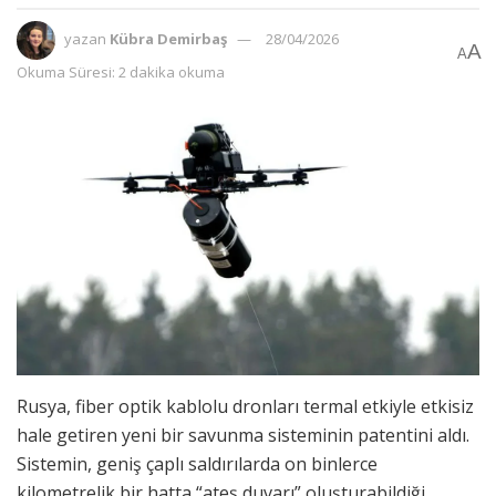
yazan
Kübra Demirbaş
28/04/2026
A
A
Okuma Süresi: 2 dakika okuma
Rusya, fiber optik kablolu dronları termal etkiyle etkisiz
hale getiren yeni bir savunma sisteminin patentini aldı.
Sistemin, geniş çaplı saldırılarda on binlerce
kilometrelik bir hatta “ateş duvarı” oluşturabildiği