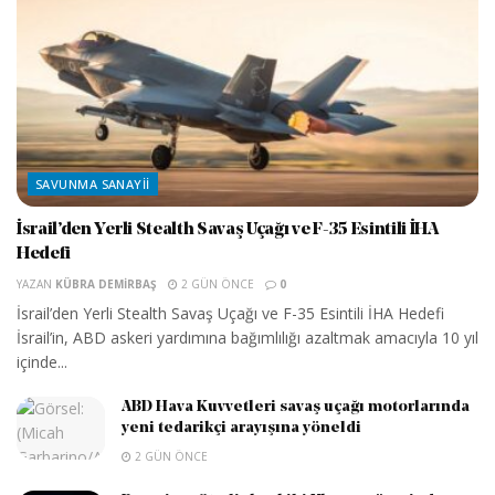
SAVUNMA SANAYII
İsrail’den Yerli Stealth Savaş Uçağı ve F-35 Esintili İHA
Hedefi
YAZAN
KÜBRA DEMIRBAŞ
2 GÜN ÖNCE
0
İsrail’den Yerli Stealth Savaş Uçağı ve F-35 Esintili İHA Hedefi
İsrail’in, ABD askeri yardımına bağımlılığı azaltmak amacıyla 10 yıl
içinde...
ABD Hava Kuvvetleri savaş uçağı motorlarında
yeni tedarikçi arayışına yöneldi
2 GÜN ÖNCE