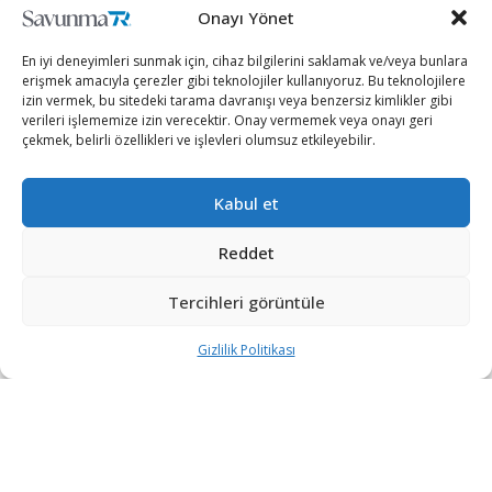
+90 530 308 17 96
Onayı Yönet
iletisim@savunmatr.com
En iyi deneyimleri sunmak için, cihaz bilgilerini saklamak ve/veya bunlara
erişmek amacıyla çerezler gibi teknolojiler kullanıyoruz. Bu teknolojilere
izin vermek, bu sitedeki tarama davranışı veya benzersiz kimlikler gibi
verileri işlememize izin verecektir. Onay vermemek veya onayı geri
2026 © Savunma TR. Tüm Hakları Saklıdır.
çekmek, belirli özellikleri ve işlevleri olumsuz etkileyebilir.
Savunma Sanayii
Kategoriler
SavunmaTR
Kabul et
Hava Platformları
Siber Güvenlik
Hakkımızda
Kara Platformları
Teknoloji
Kariyer
Reddet
Deniz Platformları
Röportajlar
Gizlilik Politikası
Tercihleri görüntüle
İnsansız Sistemler
Politika
Künye
Silah Sistemleri
Dosya Haber
İletişim
Gizlilik Politikası
Radar ve
Rapor & İnfografik
Elektronik Harp
SavunmaTR Plus
Sistemleri
Hava Savunma
Sistemleri