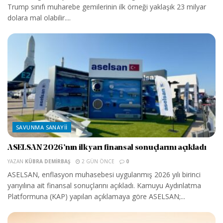
Trump sınıfı muharebe gemilerinin ilk örneği yaklaşık 23 milyar
dolara mal olabilir....
SAVUNMA SANAYII
ASELSAN 2026’nın ilk yarı finansal sonuçlarını açıkladı
YAZAN
KÜBRA DEMIRBAŞ
2 GÜN ÖNCE
0
ASELSAN, enflasyon muhasebesi uygulanmış 2026 yılı birinci
yarıyılına ait finansal sonuçlarını açıkladı. Kamuyu Aydınlatma
Platformuna (KAP) yapılan açıklamaya göre ASELSAN;...