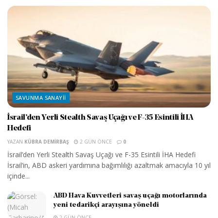
SAVUNMA SANAYII
İsrail’den Yerli Stealth Savaş Uçağı ve F-35 Esintili İHA
Hedefi
YAZAN
KÜBRA DEMIRBAŞ
2 GÜN ÖNCE
0
İsrail’den Yerli Stealth Savaş Uçağı ve F-35 Esintili İHA Hedefi
İsrail’in, ABD askeri yardımına bağımlılığı azaltmak amacıyla 10 yıl
içinde...
ABD Hava Kuvvetleri savaş uçağı motorlarında
yeni tedarikçi arayışına yöneldi
2 GÜN ÖNCE