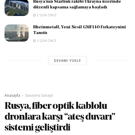
Rusya’nın Starlink rakibi Ukrayna üzerinde
düzenli kapsama sağlamaya başladı
2 GÜN ÖNCE
Rheinmetall, Yeni Nesil GMF140 Fırkateynini
Tanıttı
3 GÜN ÖNCE
DEVAMI YÜKLE
Anasayfa
Savunma Sanayii
Rusya, fiber optik kablolu
dronlara karşı “ateş duvarı”
sistemi geliştirdi