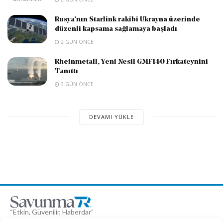
Rusya’nın Starlink rakibi Ukrayna üzerinde
düzenli kapsama sağlamaya başladı
2 GÜN ÖNCE
Rheinmetall, Yeni Nesil GMF140 Fırkateynini
Tanıttı
3 GÜN ÖNCE
DEVAMI YÜKLE
“Etkin, Güvenilir, Haberdar”