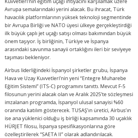
Kuvvetleri’nin eğitim uçağı ihtiyacını karşılamak üzere
Avrupa semalarındaki yerini alacak. Bu ihracat, Türk
havacılık platformlarının yüksek teknoloji segmentinde
bir Avrupa Birliği ve NATO üyesi ülkeye gerçekleştirdiği
ilk büyük çaplı jet uçağı satışı olması bakımından büyük
önem taşıyor. İş birliğinin, Türkiye ve İspanya
arasındaki savunma sanayii ortaklığını ileri bir seviyeye
taşıması bekleniyor.
Airbus liderliğindeki İspanyol şirketler grubu, İspanya
Hava ve Uzay Kuvvetleri’nin yeni “Entegre Muharebe
Eğitim Sistemi” (ITS-C) programını tanıttı. Mevcut F-5
filosunun yerini alacak olan ve Aralık 2025’te sözleşmesi
imzalanan programda, İspanyol ulusal sanayisi %60
oranında katılım gösterecek. TUSAŞ’ın üretici, Airbus’ın
ise ana yüklenici olduğu iş birliği kapsamında 30 uçaklık
HÜRJET filosu, İspanya spesifikasyonlarına göre
özelleştirilerek “SAETA II” olarak adlandırılacak.