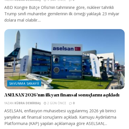
ABD Kongre Bütçe Ofisi’nin tahminine göre, nükleer tahrikli
Trump sınıfı muharebe gemilerinin ilk örneği yaklaşık 23 milyar
dolara mal olabilir....
SAVUNMA SANAYII
ASELSAN 2026’nın ilk yarı finansal sonuçlarını açıkladı
YAZAN
KÜBRA DEMIRBAŞ
2 GÜN ÖNCE
0
ASELSAN, enflasyon muhasebesi uygulanmış 2026 yılı birinci
yarıyılına ait finansal sonuçlarını açıkladı. Kamuyu Aydınlatma
Platformuna (KAP) yapılan açıklamaya göre ASELSAN;...