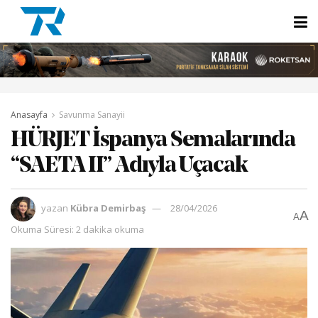
Anasayfa
Savunma Sanayii
HÜRJET İspanya Semalarında
“SAETA II” Adıyla Uçacak
yazan
Kübra Demirbaş
28/04/2026
A
A
Okuma Süresi: 2 dakika okuma