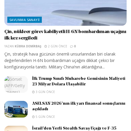
SAVUNMA SANAYII
Çin, nükleer görev kabiliyetli H-6N bombardıman uçağını
ilk kez sergiledi
YAZAN
KÜBRA DEMIRBAŞ
2 GÜN ÖNCE
0
Çin, stratejik hava gücünün önemli unsurlarından biri olarak
değerlendirilen H-6N bombardıman uçağını dikkat çekici bir
konfigürasyonla tanıttı. Military China’nın aktardığına...
İlk Trump Sınıfı Muharebe Gemisinin Maliyeti
23 Milyar Dolara Ulaşabilir
3 GÜN ÖNCE
ASELSAN 2026’nın ilk yarı finansal sonuçlarını
açıkladı
5 GÜN ÖNCE
İsrail’den Yerli Stealth Savaş Uçağı ve F-35