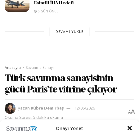
Esintili İHA Hedefi
5 GÜN ÖNCE
DEVAMI YÜKLE
Anasayfa
Savunma Sanayii
Türk savunma sanayisinin
gücü Paris’te vitrine çıkıyor
yazan
Kübra Demirbaş
12/06/2026
A
A
Okuma Süresi: 5 dakika okuma
Onayı Yönet