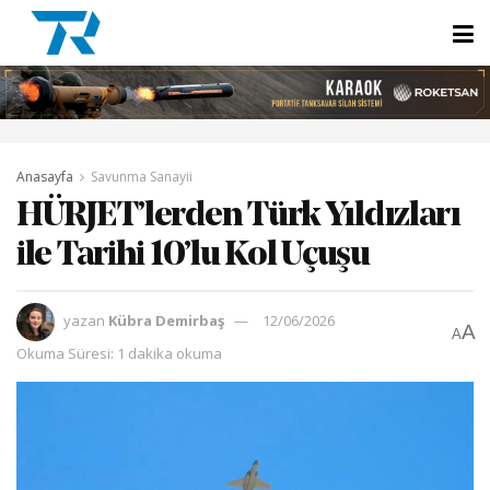
Anasayfa
Savunma Sanayii
HÜRJET’lerden Türk Yıldızları
ile Tarihi 10’lu Kol Uçuşu
yazan
Kübra Demirbaş
12/06/2026
A
A
Okuma Süresi: 1 dakika okuma