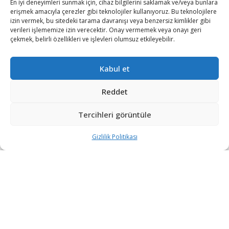
En iyi deneyimleri sunmak için, cihaz bilgilerini saklamak ve/veya bunlara
erişmek amacıyla çerezler gibi teknolojiler kullanıyoruz. Bu teknolojilere
izin vermek, bu sitedeki tarama davranışı veya benzersiz kimlikler gibi
verileri işlememize izin verecektir. Onay vermemek veya onayı geri
çekmek, belirli özellikleri ve işlevleri olumsuz etkileyebilir.
Kabul et
Reddet
Tercihleri görüntüle
Gizlilik Politikası
CANiK’in bünyesinde yer aldığı Samsun Yurt Savunma
(SYS Grup) inovatif silah sistemleri ve akıllı entegrasyon
çözümleriyle Türkiye’nin mühendislik gücünü Paris’te
düzenlenecek dünyanın en büyük savunma
fuarlarından Eurosatory 2026’da sergileyecek.
Savunma sanayisinde küresel standartları belirleyen,