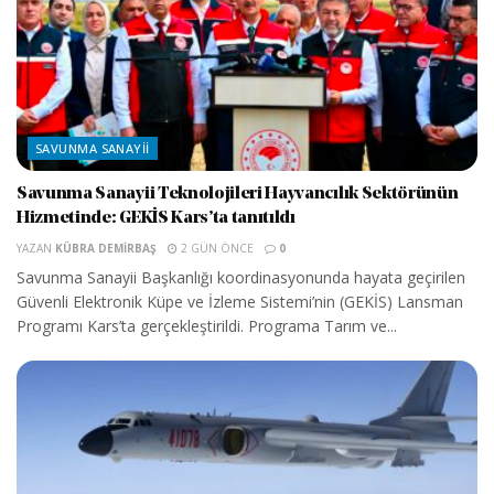
SAVUNMA SANAYII
Savunma Sanayii Teknolojileri Hayvancılık Sektörünün
Hizmetinde: GEKİS Kars’ta tanıtıldı
YAZAN
KÜBRA DEMIRBAŞ
2 GÜN ÖNCE
0
Savunma Sanayii Başkanlığı koordinasyonunda hayata geçirilen
Güvenli Elektronik Küpe ve İzleme Sistemi’nin (GEKİS) Lansman
Programı Kars’ta gerçekleştirildi. Programa Tarım ve...