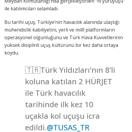
Meydan Komutanlığı’nda gerçekleştirilen “fil yürüyüşü”
ile katılımcıları selamladı.
Bu tarihi uçuş; Türkiye’nin havacılık alanında ulaştığı
mühendislik kabiliyetini, yerli ve millî platformların
operasyonel olgunluğunu ve Türk Hava Kuvvetlerinin
yüksek disiplinli uçuş kültürünü bir kez daha ortaya
koydu.
🇹🇷Türk Yıldızları'nın 8’li
koluna katılan 2 HÜRJET
ile Türk havacılık
tarihinde ilk kez 10
uçakla kol uçuşu icra
edildi.
@TUSAS_TR