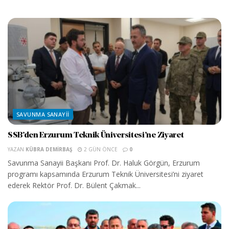
SAVUNMA SANAYII
SSB’den Erzurum Teknik Üniversitesi’ne Ziyaret
YAZAN
KÜBRA DEMIRBAŞ
2 GÜN ÖNCE
0
Savunma Sanayii Başkanı Prof. Dr. Haluk Görgün, Erzurum
programı kapsamında Erzurum Teknik Üniversitesi’ni ziyaret
ederek Rektör Prof. Dr. Bülent Çakmak...