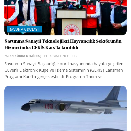
SAVUNMA SANAYII
Savunma Sanayii Teknolojileri Hayvancılık Sektörünün
Hizmetinde: GEKİS Kars’ta tanıtıldı
YAZAN
KÜBRA DEMIRBAŞ
14 SAAT ÖNCE
0
Savunma Sanayii Başkanlığı koordinasyonunda hayata geçirilen
Güvenli Elektronik Küpe ve İzleme Sistemi’nin (GEKİS) Lansman
Programı Kars’ta gerçekleştirildi. Programa Tarım ve...