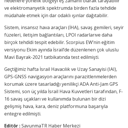
hedeflere yönelik bölgeyi eş zamanlı olarak tarayabilir
ve elektromanyetik spektrumda birden fazla tehdide
müdahale etmek için dar odaklı ışınlar dağıtabilir.
Sistem, insansız hava araçları (İHA), savaş gemileri, seyir
füzeleri, iletişim bağlantıları, LPOI radarlarıve daha
birçok tehdidi tespit edebilir. Scorpius EW’nin eğitim
versiyonu Ekim ayında İsrail’de düzenlenen çok uluslu
Mavi Bayrak-2021 tatbikatında test edilmişti.
Geçtiğimiz hafta İsrail Havacılık ve Uzay Sanayisi (IAI),
GPS-GNSS navigasyon araçlarını parazitlenmelerden
korumak üzere tasarladığı yenilikçi ADA Anti-Jam GPS
Sistemi, son üç yılda İsrail Hava Kuvvetleri tarafından, F-
16 savaş uçakları ve kullanımda bulunan bir dizi
gelişmiş hava, kara, deniz platformuna başarıyla
entegre edilmişti.
Editör :
SavunmaTR Haber Merkezi