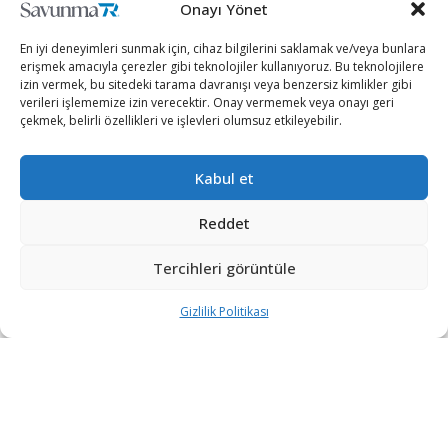
Onayı Yönet
En iyi deneyimleri sunmak için, cihaz bilgilerini saklamak ve/veya bunlara
erişmek amacıyla çerezler gibi teknolojiler kullanıyoruz. Bu teknolojilere
izin vermek, bu sitedeki tarama davranışı veya benzersiz kimlikler gibi
verileri işlememize izin verecektir. Onay vermemek veya onayı geri
çekmek, belirli özellikleri ve işlevleri olumsuz etkileyebilir.
Kabul et
Çarşamba günü başlayan ve beş gün sürecek güvenlik
operasyonu tatbikatı kapsamında ABD’nin USS
Reddet
Portland donanma gemisiyle Kızıldeniz’de eğitimler
Tercihleri görüntüle
yapılıyor.
Gizlilik Politikası
ABD Donanma Kuvvetleri Merkez Komutası’ndan
(NAVCENT) yapılan açıklamada, tatbikatın “Katılımcı
güçlerin deniz kuvvetlerinin birlikte çalışabilme
kapasitesini geliştirmesi” amacıyla yapıldığı belirtiliyor.
BBC’nin haberine göre NAVCENT ABD’nin 5. Filosu ve