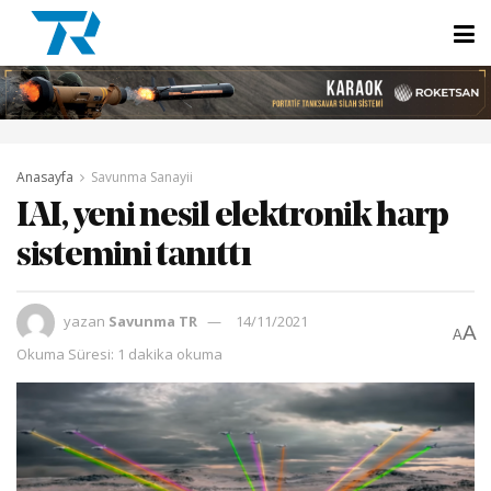
Anasayfa
Savunma Sanayii
IAI, yeni nesil elektronik harp
sistemini tanıttı
yazan
Savunma TR
14/11/2021
A
A
Okuma Süresi: 1 dakika okuma