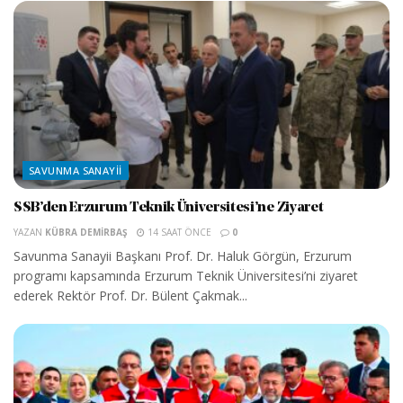
SAVUNMA SANAYII
SSB’den Erzurum Teknik Üniversitesi’ne Ziyaret
YAZAN
KÜBRA DEMIRBAŞ
14 SAAT ÖNCE
0
Savunma Sanayii Başkanı Prof. Dr. Haluk Görgün, Erzurum
programı kapsamında Erzurum Teknik Üniversitesi’ni ziyaret
ederek Rektör Prof. Dr. Bülent Çakmak...