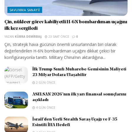
SAVUNMA SANAYII
Çin, nükleer görev kabiliyetli H-6N bombardıman uçağını
ilk kez sergiledi
YAZAN
KÜBRA DEMIRBAŞ
23 SAAT ÖNCE
0
Çin, stratejik hava gücünün önemli unsurlarından biri olarak
değerlendirilen H-6N bombardıman uçağını dikkat çekici bir
konfigürasyonla tanıttı. Military China’nın aktardığına...
İlk Trump Sınıfı Muharebe Gemisinin Maliyeti
23 Milyar Dolara Ulaşabilir
2 GÜN ÖNCE
ASELSAN 2026’nın ilk yarı finansal sonuçlarını
açıkladı
4 GÜN ÖNCE
İsrail’den Yerli Stealth Savaş Uçağı ve F-35
Esintili İHA Hedefi