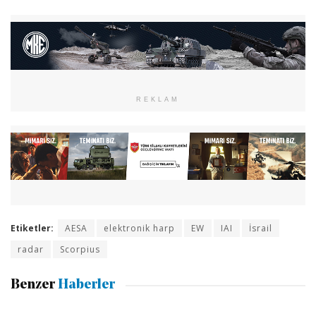
REKLAM
Etiketler:
AESA
elektronik harp
EW
IAI
İsrail
radar
Scorpius
Benzer
Haberler