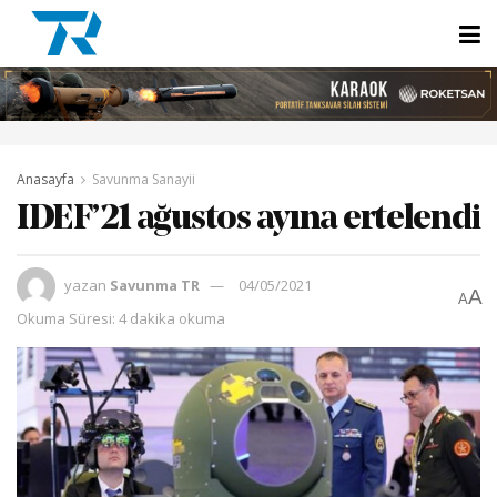
Anasayfa
Savunma Sanayii
IDEF’21 ağustos ayına ertelendi
yazan
Savunma TR
04/05/2021
A
A
Okuma Süresi: 4 dakika okuma