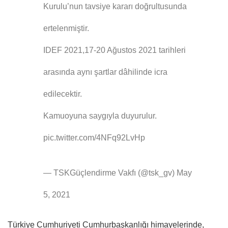
Kurulu’nun tavsiye kararı doğrultusunda
ertelenmiştir.
IDEF 2021,17-20 Ağustos 2021 tarihleri
arasında aynı şartlar dâhilinde icra
edilecektir.
Kamuoyuna saygıyla duyurulur.
pic.twitter.com/4NFq92LvHp
— TSKGüçlendirme Vakfı (@tsk_gv) May
5, 2021
Türkiye Cumhuriyeti Cumhurbaşkanlığı himayelerinde,