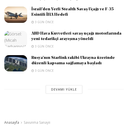
İsrail’den Yerli Stealth Savaş Uçağı ve F-35
Esintili İHA Hedefi
3 GÜN ÖNCE
ABD Hava Kuvvetleri savaş uçağı motorlarında
yeni tedarikçi arayışına yöneldi
3 GÜN ÖNCE
Rusya’nın Starlink rakibi Ukrayna üzerinde
düzenli kapsama sağlamaya başladı
3 GÜN ÖNCE
DEVAMI YÜKLE
Anasayfa
Savunma Sanayii