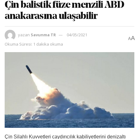
Çin balistik füze menzili ABD
anakarasına ulaşabilir
yazan
Savunma TR
04/05/2021
A
A
Okuma Süresi: 1 dakika okuma
Çin Silahlı Kuvvetleri caydırıcılık kabiliyetlerini denizaltı