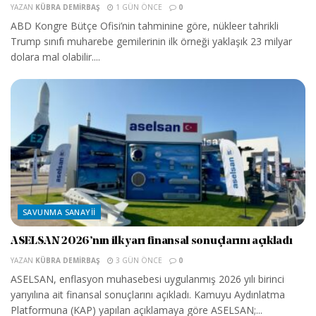
YAZAN
KÜBRA DEMIRBAŞ
1 GÜN ÖNCE
0
ABD Kongre Bütçe Ofisi’nin tahminine göre, nükleer tahrikli
Trump sınıfı muharebe gemilerinin ilk örneği yaklaşık 23 milyar
dolara mal olabilir....
SAVUNMA SANAYII
ASELSAN 2026’nın ilk yarı finansal sonuçlarını açıkladı
YAZAN
KÜBRA DEMIRBAŞ
3 GÜN ÖNCE
0
ASELSAN, enflasyon muhasebesi uygulanmış 2026 yılı birinci
yarıyılına ait finansal sonuçlarını açıkladı. Kamuyu Aydınlatma
Platformuna (KAP) yapılan açıklamaya göre ASELSAN;...