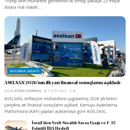
Trump sınıfı muharebe gemilerinin ilk örneği yaklaşık 23 milyar
dolara mal olabilir....
SAVUNMA SANAYII
ASELSAN 2026’nın ilk yarı finansal sonuçlarını açıkladı
YAZAN
KÜBRA DEMIRBAŞ
3 GÜN ÖNCE
0
ASELSAN, enflasyon muhasebesi uygulanmış 2026 yılı birinci
yarıyılına ait finansal sonuçlarını açıkladı. Kamuyu Aydınlatma
Platformuna (KAP) yapılan açıklamaya göre ASELSAN;...
İsrail’den Yerli Stealth Savaş Uçağı ve F-35
Esintili İHA Hedefi