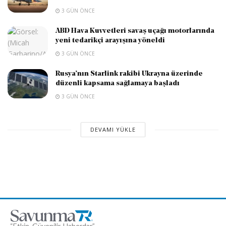
3 GÜN ÖNCE
ABD Hava Kuvvetleri savaş uçağı motorlarında
yeni tedarikçi arayışına yöneldi
3 GÜN ÖNCE
Rusya’nın Starlink rakibi Ukrayna üzerinde
düzenli kapsama sağlamaya başladı
3 GÜN ÖNCE
DEVAMI YÜKLE
“Etkin, Güvenilir, Haberdar”