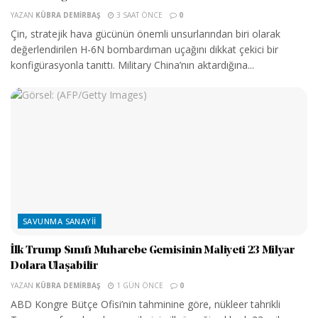
YAZAN
KÜBRA DEMIRBAŞ
3 SAAT ÖNCE
0
Çin, stratejik hava gücünün önemli unsurlarından biri olarak
değerlendirilen H-6N bombardıman uçağını dikkat çekici bir
konfigürasyonla tanıttı. Military China’nın aktardığına...
SAVUNMA SANAYII
İlk Trump Sınıfı Muharebe Gemisinin Maliyeti 23 Milyar
Dolara Ulaşabilir
YAZAN
KÜBRA DEMIRBAŞ
1 GÜN ÖNCE
0
ABD Kongre Bütçe Ofisi’nin tahminine göre, nükleer tahrikli