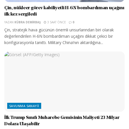
Çin, nükleer görev kabiliyetli H-6N bombardıman uçağını
ilk kez sergiledi
YAZAN
KÜBRA DEMIRBAŞ
3 SAAT ÖNCE
0
Çin, stratejik hava gücünün önemli unsurlarından biri olarak
değerlendirilen H-6N bombardıman uçağını dikkat çekici bir
konfigürasyonla tanıttı. Military China’nın aktardığına...
SAVUNMA SANAYII
İlk Trump Sınıfı Muharebe Gemisinin Maliyeti 23 Milyar
Dolara Ulaşabilir