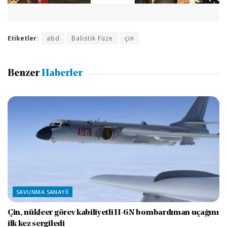
Etiketler:
abd
Balistik Füze
çin
Benzer
Haberler
SAVUNMA SANAYII
Çin, nükleer görev kabiliyetli H-6N bombardıman uçağını
ilk kez sergiledi