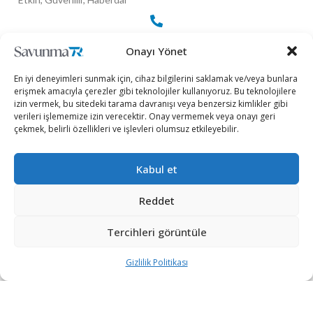
+90 530 308 17 96
Onayı Yönet
En iyi deneyimleri sunmak için, cihaz bilgilerini saklamak ve/veya bunlara
erişmek amacıyla çerezler gibi teknolojiler kullanıyoruz. Bu teknolojilere
iletisim@savunmatr.com
izin vermek, bu sitedeki tarama davranışı veya benzersiz kimlikler gibi
verileri işlememize izin verecektir. Onay vermemek veya onayı geri
çekmek, belirli özellikleri ve işlevleri olumsuz etkileyebilir.
2026 © Savunma TR. Tüm Hakları Saklıdır.
Kabul et
Savunma Sanayii
Kategoriler
SavunmaTR
Reddet
Hava Platformları
Siber Güvenlik
Hakkımızda
Kara Platformları
Teknoloji
Kariyer
Tercihleri görüntüle
Deniz Platformları
Röportajlar
Gizlilik Politikası
Gizlilik Politikası
İnsansız Sistemler
Politika
Künye
Silah Sistemleri
Dosya Haber
İletişim
Radar ve
Rapor & İnfografik