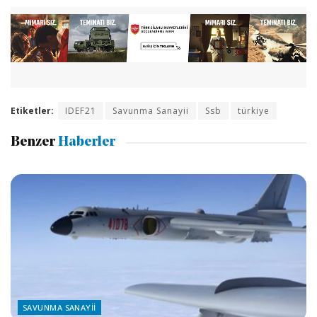
Etiketler:
IDEF21
Savunma Sanayii
Ssb
türkiye
Benzer
Haberler
SAVUNMA SANAYII