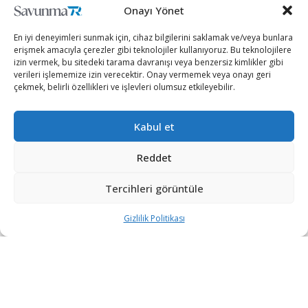
Onayı Yönet
En iyi deneyimleri sunmak için, cihaz bilgilerini saklamak ve/veya bunlara
erişmek amacıyla çerezler gibi teknolojiler kullanıyoruz. Bu teknolojilere
izin vermek, bu sitedeki tarama davranışı veya benzersiz kimlikler gibi
verileri işlememize izin verecektir. Onay vermemek veya onayı geri
çekmek, belirli özellikleri ve işlevleri olumsuz etkileyebilir.
Kabul et
Türk savunma sanayii, denizcilik alanında ihracatlarına
hız kesmeden devam ediyor.
Reddet
Pakistan Deniz Kuvvetleri AGOSTA90B Sınıfı
Tercihleri görüntüle
Denizaltıların Yarı Ömür Modernizasyonu Projesi
Gizlilik Politikası
kapsamında; ASELSAN tarafından milli olarak
geliştirilen ZARGANA Denizaltılar için Torpido Karşı
Tedbir Sistemi’nin fabrika kabul testleri; Pakistan
Ateşesi, Pakistan Deniz Kuvvetleri Komutanlığı
temsilcisi ve Ana Yüklenici STM yetkililerinin katılımları