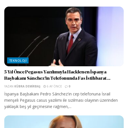
TEKNOLOJI
5 Yıl Önce Pegasus Yazılımıyla Hacklenen İspanya
Başbakanı Sánchez’in Telefonunda Fas İstihbarat...
YAZAN
KÜBRA DEMIRBAŞ
6 AY ÖNCE
0
İspanya Başbakanı Pedro Sánchez'in cep telefonuna İsrail
menşeli Pegasus casus yazılımı ile sızılması olayının üzerinden
yaklaşık beş yıl geçmesine rağmen,...