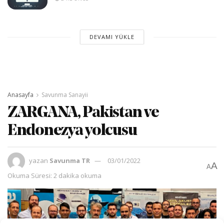
DEVAMI YÜKLE
Anasayfa
Savunma Sanayii
ZARGANA, Pakistan ve
Endonezya yolcusu
yazan
Savunma TR
03/01/2022
A
A
Okuma Süresi: 2 dakika okuma