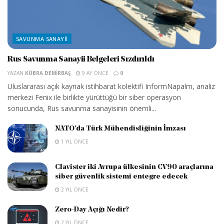
SAVUNMA SANAYII
Rus Savunma Sanayii Belgeleri Sızdırıldı
YAZAN
KÜBRA DEMIRBAŞ
9 AY ÖNCE
0
Uluslararası açık kaynak istihbarat kolektifi InformNapalm, analiz
merkezi Fenix ile birlikte yürüttüğü bir siber operasyon
sonucunda, Rus savunma sanayisinin önemli...
NATO’da Türk Mühendisliğinin İmzası
1 YIL ÖNCE
Clavister iki Avrupa ülkesinin CV90 araçlarına
siber güvenlik sistemi entegre edecek
2 YIL ÖNCE
Zero-Day Açığı Nedir?
2 YIL ÖNCE