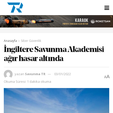
Anasayfa
Siber Güvenlik
İngiltere Savunma Akademisi
ağır hasar altında
yazan
Savunma TR
03/01/2022
A
A
Okuma Süresi: 1 dakika okuma