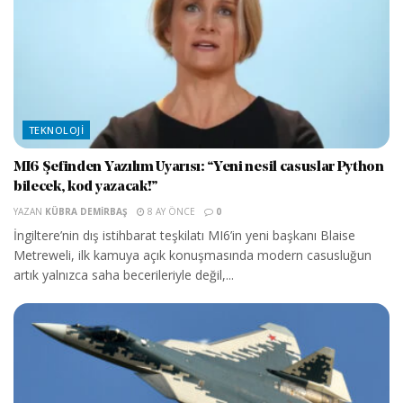
TEKNOLOJI
MI6 Şefinden Yazılım Uyarısı: “Yeni nesil casuslar Python
bilecek, kod yazacak!”
YAZAN
KÜBRA DEMIRBAŞ
8 AY ÖNCE
0
İngiltere’nin dış istihbarat teşkilatı MI6’in yeni başkanı Blaise
Metreweli, ilk kamuya açık konuşmasında modern casusluğun
artık yalnızca saha becerileriyle değil,...