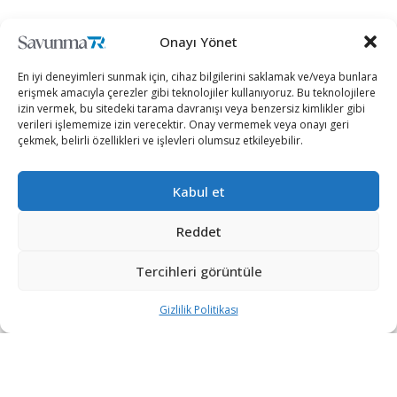
Rusya’nın Starlink rakibi Ukrayna üzerinde
Onayı Yönet
düzenli kapsama sağlamaya başladı
3 GÜN ÖNCE
En iyi deneyimleri sunmak için, cihaz bilgilerini saklamak ve/veya bunlara
erişmek amacıyla çerezler gibi teknolojiler kullanıyoruz. Bu teknolojilere
Rheinmetall, Yeni Nesil GMF140 Fırkateynini
izin vermek, bu sitedeki tarama davranışı veya benzersiz kimlikler gibi
Tanıttı
verileri işlememize izin verecektir. Onay vermemek veya onayı geri
çekmek, belirli özellikleri ve işlevleri olumsuz etkileyebilir.
4 GÜN ÖNCE
Kabul et
DEVAMI YÜKLE
Reddet
Tercihleri görüntüle
Gizlilik Politikası
“Etkin, Güvenilir, Haberdar”