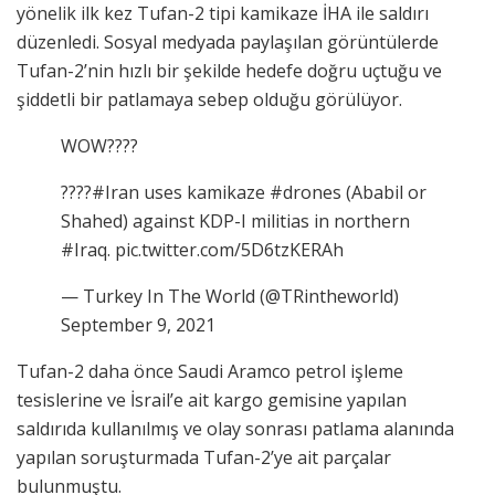
yönelik ilk kez Tufan-2 tipi kamikaze İHA ile saldırı
düzenledi. Sosyal medyada paylaşılan görüntülerde
Tufan-2’nin hızlı bir şekilde hedefe doğru uçtuğu ve
şiddetli bir patlamaya sebep olduğu görülüyor.
WOW????
????#Iran uses kamikaze #drones (Ababil or
Shahed) against KDP-I militias in northern
#Iraq. pic.twitter.com/5D6tzKERAh
— Turkey In The World (@TRintheworld)
September 9, 2021
Tufan-2 daha önce Saudi Aramco petrol işleme
tesislerine ve İsrail’e ait kargo gemisine yapılan
saldırıda kullanılmış ve olay sonrası patlama alanında
yapılan soruşturmada Tufan-2’ye ait parçalar
bulunmuştu.