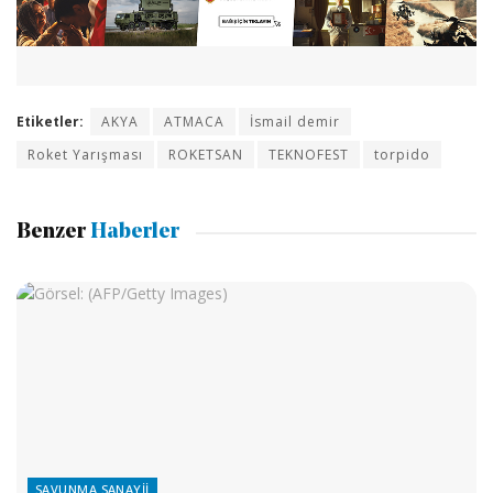
Etiketler:
AKYA
ATMACA
İsmail demir
Roket Yarışması
ROKETSAN
TEKNOFEST
torpido
Benzer
Haberler
SAVUNMA SANAYII