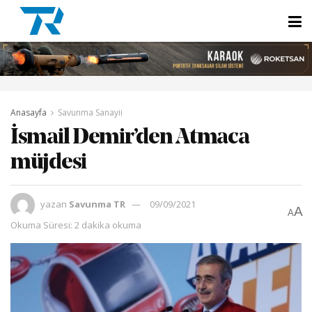
Anasayfa
Savunma Sanayii
İsmail Demir’den Atmaca
müjdesi
yazan
Savunma TR
09/09/2021
A
A
Okuma Süresi: 2 dakika okuma