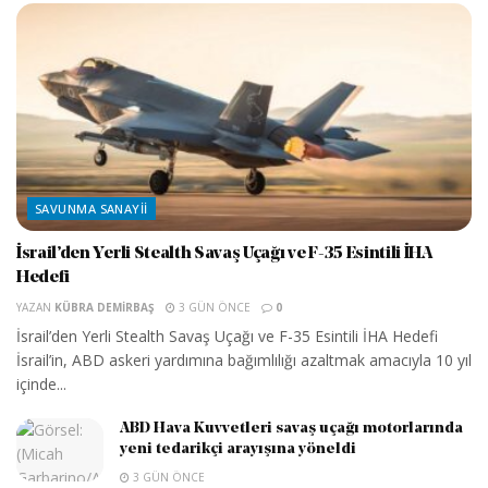
SAVUNMA SANAYII
İsrail’den Yerli Stealth Savaş Uçağı ve F-35 Esintili İHA
Hedefi
YAZAN
KÜBRA DEMIRBAŞ
3 GÜN ÖNCE
0
İsrail’den Yerli Stealth Savaş Uçağı ve F-35 Esintili İHA Hedefi
İsrail’in, ABD askeri yardımına bağımlılığı azaltmak amacıyla 10 yıl
içinde...
ABD Hava Kuvvetleri savaş uçağı motorlarında
yeni tedarikçi arayışına yöneldi
3 GÜN ÖNCE