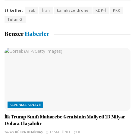
Etiketler:
Irak
İran
kamikaze drone
KDP-İ
PKK
Tufan-2
Benzer
Haberler
SAVUNMA SANAYII
İlk Trump Sınıfı Muharebe Gemisinin Maliyeti 23 Milyar
Dolara Ulaşabilir
YAZAN
KÜBRA DEMIRBAŞ
17 SAAT ÖNCE
0