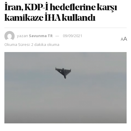
İran, KDP-İ hedeflerine karşı
kamikaze İHA kullandı
yazan
Savunma TR
09/09/2021
A
A
Okuma Süresi: 2 dakika okuma