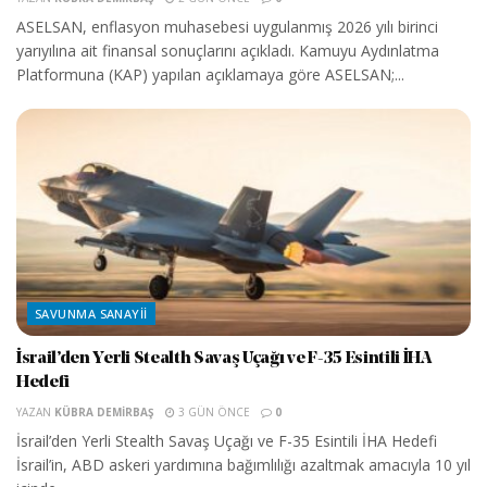
ASELSAN, enflasyon muhasebesi uygulanmış 2026 yılı birinci
yarıyılına ait finansal sonuçlarını açıkladı. Kamuyu Aydınlatma
Platformuna (KAP) yapılan açıklamaya göre ASELSAN;...
SAVUNMA SANAYII
İsrail’den Yerli Stealth Savaş Uçağı ve F-35 Esintili İHA
Hedefi
YAZAN
KÜBRA DEMIRBAŞ
3 GÜN ÖNCE
0
İsrail’den Yerli Stealth Savaş Uçağı ve F-35 Esintili İHA Hedefi
İsrail’in, ABD askeri yardımına bağımlılığı azaltmak amacıyla 10 yıl