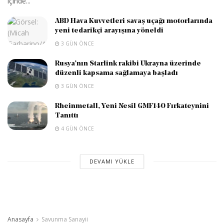
içinde...
ABD Hava Kuvvetleri savaş uçağı motorlarında
yeni tedarikçi arayışına yöneldi
3 GÜN ÖNCE
Rusya’nın Starlink rakibi Ukrayna üzerinde
düzenli kapsama sağlamaya başladı
3 GÜN ÖNCE
Rheinmetall, Yeni Nesil GMF140 Fırkateynini
Tanıttı
4 GÜN ÖNCE
DEVAMI YÜKLE
Anasayfa
Savunma Sanayii