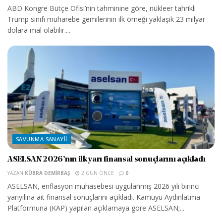
ABD Kongre Bütçe Ofisi’nin tahminine göre, nükleer tahrikli
Trump sınıfı muharebe gemilerinin ilk örneği yaklaşık 23 milyar
dolara mal olabilir....
SAVUNMA SANAYII
ASELSAN 2026’nın ilk yarı finansal sonuçlarını açıkladı
YAZAN
KÜBRA DEMIRBAŞ
2 GÜN ÖNCE
0
ASELSAN, enflasyon muhasebesi uygulanmış 2026 yılı birinci
yarıyılına ait finansal sonuçlarını açıkladı. Kamuyu Aydınlatma
Platformuna (KAP) yapılan açıklamaya göre ASELSAN;...