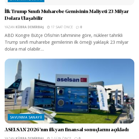
İlk Trump Sınıfı Muharebe Gemisinin Maliyeti 23 Milyar
Dolara Ulaşabilir
YAZAN
KÜBRA DEMIRBAŞ
17 SAAT ÖNCE
0
ABD Kongre Bütçe Ofisi’nin tahminine göre, nükleer tahrikli
Trump sınıfı muharebe gemilerinin ilk örneği yaklaşık 23 milyar
dolara mal olabilir....
SAVUNMA SANAYII
ASELSAN 2026’nın ilk yarı finansal sonuçlarını açıkladı
YAZAN
KÜBRA DEMIRBAŞ
2 GÜN ÖNCE
0