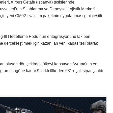
yetleri, Airbus Getafe (İspanya) tesislerinde
Kuvvetleri’nin Silahlanma ve Deneysel Lojistik Merkezi
için yeni CM02+ yazılım paketinin uygulanması gibi çeşitli
ening-III Hedefleme Podu’nun entegrasyonunu takiben
gerçekleştirmek için kazanılan yeni kapasitesi olarak
a’dan oluşan dört çekirdek ülkeyi kapsayan Avrupa’nın en
gramı bugüne kadar 9 farklı ülkeden 681 uçak siparişi aldı.