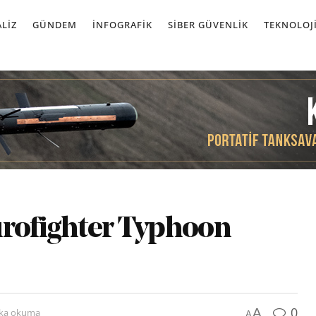
LIZ
GÜNDEM
İNFOGRAFIK
SIBER GÜVENLIK
TEKNOLOJ
urofighter Typhoon
0
A
ika okuma
A