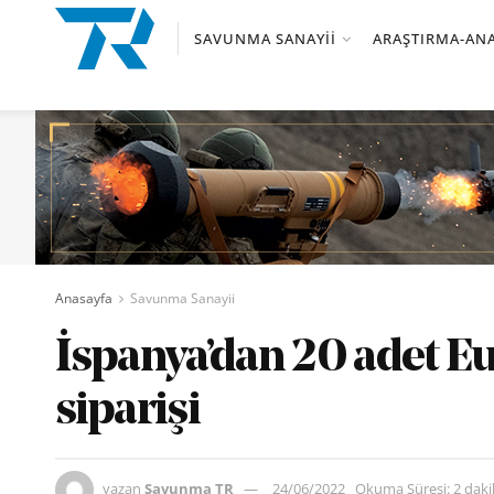
SAVUNMA SANAYII
ARAŞTIRMA-ANA
Anasayfa
Savunma Sanayii
İspanya’dan 20 adet E
siparişi
yazan
Savunma TR
24/06/2022
Okuma Süresi: 2 dak