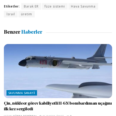
Etiketler:
Barak ER
füze sistemi
Hava Savunma
İsrail
üretim
Benzer
Haberler
SAVUNMA SANAYII
Çin, nükleer görev kabiliyetli H-6N bombardıman uçağını
ilk kez sergiledi