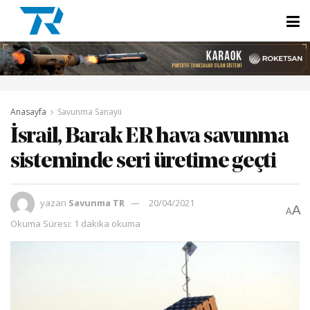
Anasayfa
Savunma Sanayii
İsrail, Barak ER hava savunma
sisteminde seri üretime geçti
yazan
Savunma TR
20/04/2021
A
A
Okuma Süresi: 1 dakika okuma