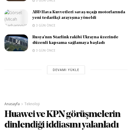
3 GÜN ÖNCE
ABD Hava Kuvvetleri savaş uçağı motorlarında
yeni tedarikçi arayışına yöneldi
3 GÜN ÖNCE
Rusya’nın Starlink rakibi Ukrayna üzerinde
düzenli kapsama sağlamaya başladı
3 GÜN ÖNCE
DEVAMI YÜKLE
Anasayfa
Teknoloji
Huawei ve KPN görüşmelerin
dinlendiği iddiasını yalanladı