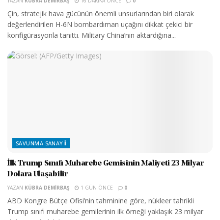
YAZAN
KÜBRA DEMIRBAŞ
16 DAKIKA ÖNCE
0
Çin, stratejik hava gücünün önemli unsurlarından biri olarak
değerlendirilen H-6N bombardıman uçağını dikkat çekici bir
konfigürasyonla tanıttı. Military China’nın aktardığına...
SAVUNMA SANAYII
İlk Trump Sınıfı Muharebe Gemisinin Maliyeti 23 Milyar
Dolara Ulaşabilir
YAZAN
KÜBRA DEMIRBAŞ
1 GÜN ÖNCE
0
ABD Kongre Bütçe Ofisi’nin tahminine göre, nükleer tahrikli
Trump sınıfı muharebe gemilerinin ilk örneği yaklaşık 23 milyar