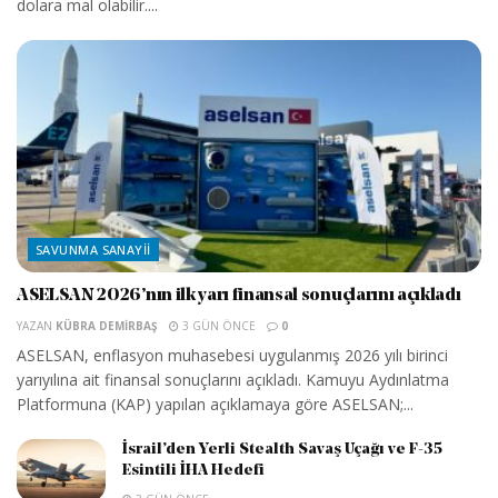
dolara mal olabilir....
SAVUNMA SANAYII
ASELSAN 2026’nın ilk yarı finansal sonuçlarını açıkladı
YAZAN
KÜBRA DEMIRBAŞ
3 GÜN ÖNCE
0
ASELSAN, enflasyon muhasebesi uygulanmış 2026 yılı birinci
yarıyılına ait finansal sonuçlarını açıkladı. Kamuyu Aydınlatma
Platformuna (KAP) yapılan açıklamaya göre ASELSAN;...
İsrail’den Yerli Stealth Savaş Uçağı ve F-35
Esintili İHA Hedefi