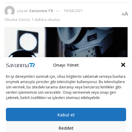
yazan
Savunma TR
19/04/2021
A
A
Okuma Süresi: 1 dakika okuma
Onayı Yönet
En iyi deneyimleri sunmak için, cihaz bilgilerini saklamak ve/veya bunlara
erişmek amacıyla çerezler gibi teknolojiler kullanıyoruz. Bu teknolojilere
izin vermek, bu sitedeki tarama davranışı veya benzersiz kimlikler gibi
verileri işlememize izin verecektir. Onay vermemek veya onayı geri
çekmek, belirli özellikleri ve işlevleri olumsuz etkileyebilir.
Geçen hafta Hollandalı bir gazete olan “De Volkskrant”
Kabul et
tarafından yayınlanan bir haberde, Hollandalı telekom
firması KPN’in haberi olmadan Çin merkezli telefon
Reddet
üreticisi Huawei çalışanlarının konuşmaları